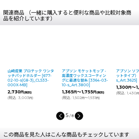
関連商品 （一緒に購入すると便利な商品や比較対象商
品を紹介しています）
山崎産業 プロテック ワンタ
アプソン モケットモップ -
アプソン ソフ
ッチパッドホルダー
[
677-
高濃度ワックスコーティン
ットタイプ）
[
02-10-s(G8-3)_CL533-
グに最適な替糸
[
3364-03-
s_Art.3625
]
000X-MB
]
10-s_Art.3800
]
1,300
～1,
円
2,730
1,365
～1,755
円
円
円
(税別)
(税別)
(
税込
:
1,430
円
(
税込
:
3,003
)
(
税込
:
1,502
～1,931
)
円
円
円
5
/
8
この商品を見た人はこんな商品もチェックしています