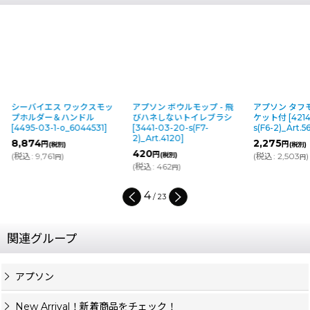
シーバイエス ワックスモッ
アプソン ボウルモップ - 飛
アプソン タフモ
プホルダー＆ハンドル
びハネしないトイレブラシ
ケット付
[
4214
[
4495-03-1-o_6044531
]
[
3441-03-20-s(F7-
s(F6-2)_Art.5
2)_Art.4120
]
8,874
2,275
円
円
(税別)
(税別)
420
円
(
税込
:
9,761
)
(税別)
(
税込
:
2,503
)
円
円
(
税込
:
462
)
円
4
/
23
関連グループ
アプソン
New Arrival！新着商品をチェック！