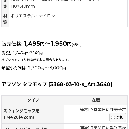
き
110×315mm、TM450：110×460mm、TM600：
さ
110×610mm
材
ポリエステル・ナイロン
質
1,495
～1,950
販売価格
:
円
円
(税別)
(
税込
:
1,645
～2,145
)
円
円
オプションにより価格が変わる場合もあります。
2,300
～3,000
希望小売価格
:
円
円
アプソン タフモップ
[
3368-03-10-s_Art.3640
]
タイプ
在庫
通常1-7営業日に発送予定
スウィングモップ用
TM420(42cm)
通常1-7営業日に発送予定