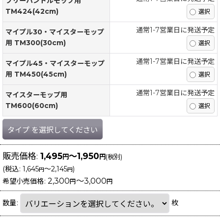
フリーハンドルモップ用
TM424(42cm)
通常1-7営業日に発送予定
マイプル30・マイスターモップ
用 TM300(30cm)
通常1-7営業日に発送予定
マイプル45・マイスターモップ
用 TM450(45cm)
通常1-7営業日に発送予定
マイスターモップ用
TM600(60cm)
タイプ
を選択してください
販売価格
:
1,495
～1,950
円
円
(税別)
(
税込
:
1,645
～2,145
)
円
円
2,300
～3,000
希望小売価格
:
円
円
数量
:
枚