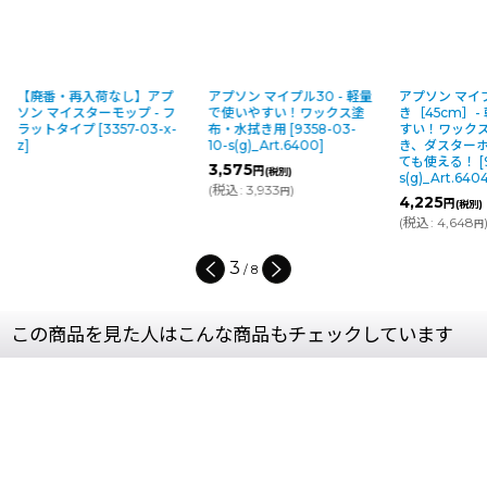
【廃番・再入荷なし】アプ
アプソン マイプル30 - 軽量
アプソン マイ
ソン マイスターモップ - フ
で使いやすい！ワックス塗
き［45cm］-
ラットタイプ
[
3357-03-x-
布・水拭き用
[
9358-03-
すい！ワック
z
]
10-s(g)_Art.6400
]
き、ダスター
ても使える！
[
3,575
円
(税別)
s(g)_Art.640
(
税込
:
3,933
)
円
4,225
円
(税別)
(
税込
:
4,648
円
3
/
8
この商品を見た人はこんな商品もチェックしています