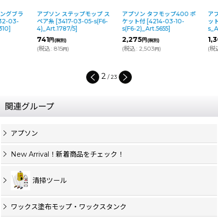
アプソン ステップモップ ス
アプソン タフモップ400 ポ
アプソン ソフ
ペア糸
[
3417-03-05-s(F6-
ケット付
[
4214-03-10-
ットタイプ）
[
4)_Art.1787/5
]
s(F6-2)_Art.5655
]
s_Art.3625
]
741
2,275
1,300
～1,
円
円
円
(税別)
(税別)
(
税込
:
815
)
(
税込
:
2,503
)
(
税込
:
1,430
円
円
円
2
/
23
関連グループ
アプソン
New Arrival！新着商品をチェック！
清掃ツール
ワックス塗布モップ・ワックスタンク