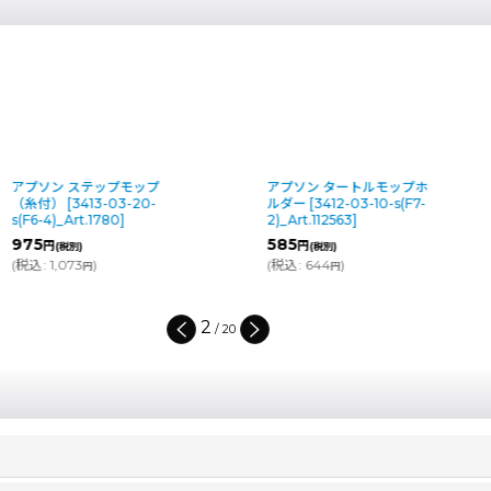
アプソン タートルモップホ
アプソン フリーハンドルモ
ルダー
[
3412-03-10-s(F7-
ップ（フラットタイプ）
2)_Art.112563
]
[
6914-03-10-s_Art.1686
]
585
4,550
～5,200
円
円
円
(税別)
(税別)
(
税込
:
644
)
(
税込
:
5,005
～5,720
)
円
円
円
2
/
20