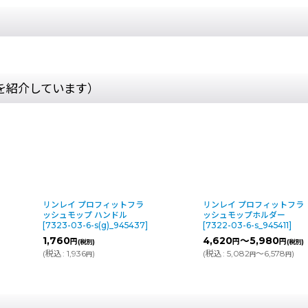
を紹介しています）
リンレイ プロフィットフラ
リンレイ プロフィットフラ
ッシュモップ ハンドル
ッシュモップホルダー
[
7323-03-6-s(g)_945437
]
[
7322-03-6-s_945411
]
1,760
4,620
～5,980
円
円
円
(税別)
(税別)
(
税込
:
1,936
)
(
税込
:
5,082
～6,578
)
円
円
円