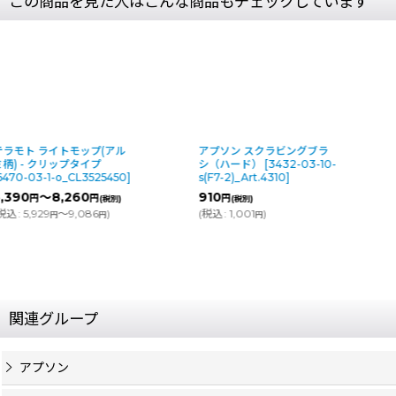
この商品を見た人はこんな商品もチェックしています
アプソン スクラビングブラ
アプソン ステップモップ
シ（ハード）
[
3432-03-10-
（糸付）
[
3413-03-20-
s(F7-2)_Art.4310
]
s(F6-4)_Art.1780
]
910
975
円
円
(税別)
(税別)
(
税込
:
1,001
)
(
税込
:
1,073
)
円
円
関連グループ
アプソン