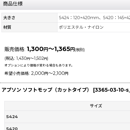
商品仕様
大きさ
S424：120×420mm、S420：145×
材質
ポリエステル・ナイロン
1,300
～1,365
販売価格
:
円
円
(税別)
(
税込
:
1,430
～1,502
)
円
円
オプションにより価格が変わる場合もあります。
2,000
～2,100
希望小売価格
:
円
円
アプソン ソフトモップ（カットタイプ）
[
3365-03-10-s
サイズ
S424
S420