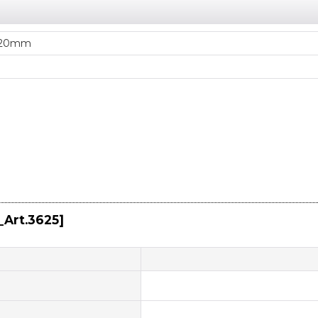
420mm
_Art.3625
]