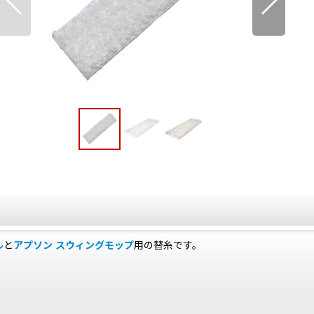
ル
と
アプソン スウィングモップ
用の替糸です。