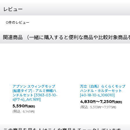
レビュー
0
件のレビュー
関連商品 （一緒に購入すると便利な商品や比較対象商品
アプソン スウィングモップ
万立（白馬）らくらくモップ
(船底タイプ) - アルミ伸縮ハ
ハンドル・ホルダーセット
ンドルセット
[
3363-03-10-
[
40-18-10-s_106010
]
s(F7-4)_Art.1691
]
4,830
～7,250
円
円
(税別)
5,590
円
(税別)
(
税込
:
5,313
～7,975
)
円
円
(
税込
:
6,149
)
円