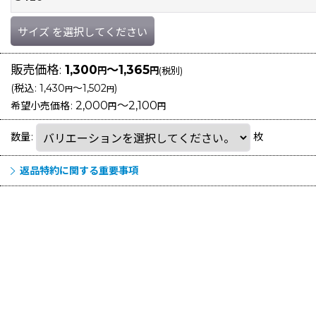
サイズ
を選択してください
販売価格
:
1,300
～1,365
円
円
(税別)
(
税込
:
1,430
～1,502
)
円
円
2,000
～2,100
希望小売価格
:
円
円
数量
:
枚
返品特約に関する重要事項