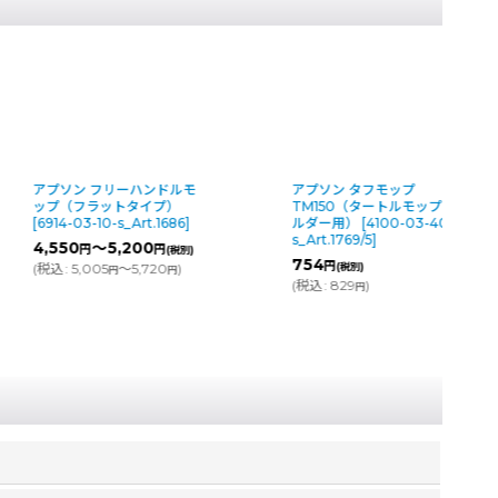
アプソン タフモップ
アプソン タフモップ
TM150（タートルモップホ
TM260（パッドホルダ
ルダー用）
[
4100-03-40-
用）
[
3371-03-05-s(F6
s_Art.1769/5
]
2)_Art.3338/5
]
754
1,105
円
円
(税別)
(税別)
(
税込
:
829
)
(
税込
:
1,216
)
円
円