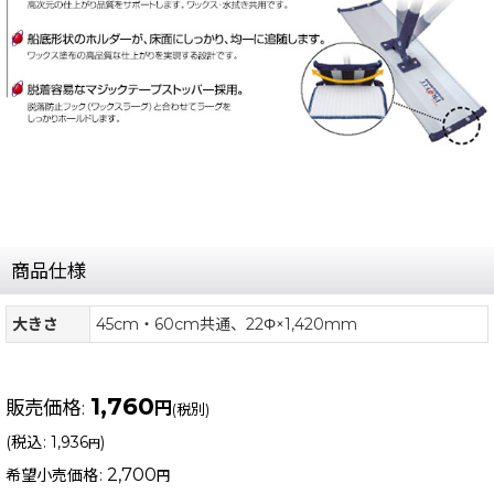
商品仕様
大きさ
45cm・60cm共通、22Φ×1,420mm
1,760
販売価格
:
円
(税別)
(
税込
:
1,936
)
円
2,700
希望小売価格
:
円