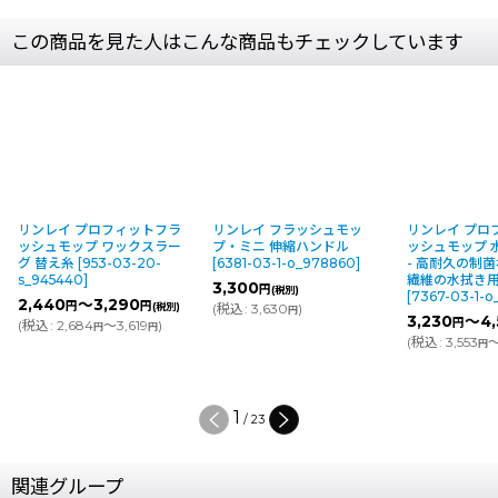
この商品を見た人はこんな商品もチェックしています
リンレイ プロフィットフラ
リンレイ フラッシュモッ
リンレイ プロ
ッシュモップ ワックスラー
プ・ミニ 伸縮ハンドル
ッシュモップ 
グ 替え糸
[
953-03-20-
[
6381-03-1-o_978860
]
- 高耐久の制
s_945440
]
繊維の水拭き
3,300
円
(税別)
[
7367-03-1-o
2,440
～3,290
円
円
(税別)
(
税込
:
3,630
)
円
3,230
～4,
円
(
税込
:
2,684
～3,619
)
円
円
(
税込
:
3,553
～
円
1
/
23
関連グループ