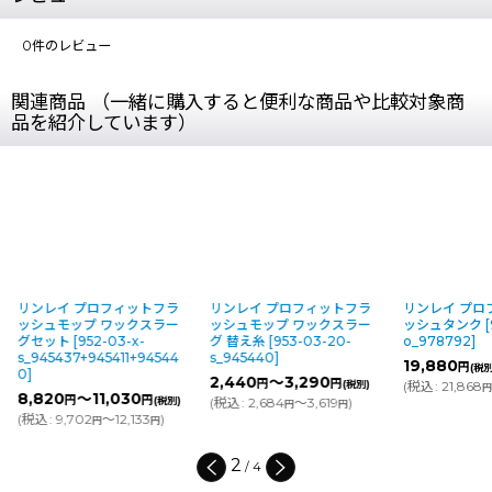
0
件のレビュー
関連商品 （一緒に購入すると便利な商品や比較対象商
品を紹介しています）
リンレイ プロフィットフラ
リンレイ プロフィットフラ
リンレイ プロ
ッシュモップ ワックスラー
ッシュモップ ワックスラー
ッシュタンク
[
グセット
[
952-03-x-
グ 替え糸
[
953-03-20-
o_978792
]
s_945437+945411+94544
s_945440
]
19,880
円
(税別
0
]
2,440
～3,290
円
円
(税別)
(
税込
:
21,868
円
8,820
～11,030
円
円
(税別)
(
税込
:
2,684
～3,619
)
円
円
(
税込
:
9,702
～12,133
)
円
円
2
/
4