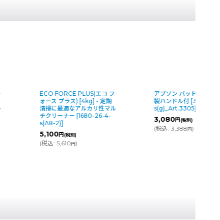
ECO FORCE PLUS(エコ フ
アプソン パッドホルダー 木
ォース プラス) [4kg] - 定期
製ハンドル付
[
3812-03-10-
清掃に最適なアルカリ性マル
s(g)_Art.3305
]
チクリーナー
[
1680-26-4-
3,080
円
(税別)
s(A8-2)
]
(
税込
:
3,388
)
円
5,100
円
(税別)
(
税込
:
5,610
)
円