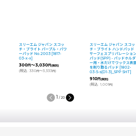
スリーエム ジャパン スコッ
スリーエム ジャパン スコッ
チ・ブライト パープル・パワ
チ・ブライト ハンドパッド
ーパッド No.2003
[
1817-
サーフェスプリパレーショ
03-x-x
]
パッド(SPP) - パッドホルダ
ー用・水だけでワックス表
300
～3,030
円
円
(税別)
を削り取るパッド
[
1802-
(
税込
:
330
～3,333
)
円
円
03-5-s(D1-3)_SPP SHT
]
910
円
(税別)
(
税込
:
1,001
)
円
1
/
20