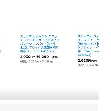
スリーエム ジャパン スコッ
スリーエム ジャパン ス
チ・ブライト サーフェスプリ
チ・ブライト ハンドパ
ン
パレーションパッド(SPP) -
(赤) No.8343 [5枚入] -
水だけでワックス表面を削り
ドブロック・パッドホル
面
取るパッド
[
1756-03-x-x
]
用
[
6124-03-4-s(D1-
4)_8343
]
2,030
～19,290
円
円
(税別)
2,620
円
(
税込
:
2,233
～21,219
)
(税別)
円
円
(
税込
:
2,882
)
円