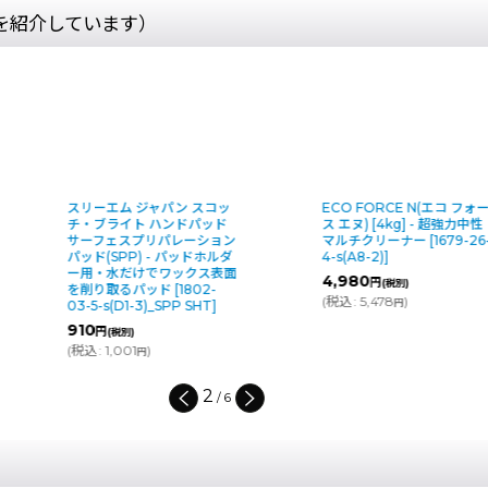
を紹介しています）
スリーエム ジャパン スコッ
ECO FORCE N(エコ フォー
チ・ブライト ハンドパッド
ス エヌ) [4kg] - 超強力中性
サーフェスプリパレーション
マルチクリーナー
[
1679-26-
パッド(SPP) - パッドホルダ
4-s(A8-2)
]
ー用・水だけでワックス表面
4,980
円
(税別)
を削り取るパッド
[
1802-
(
税込
:
5,478
)
円
3-5-s(D1-3)_SPP SHT
]
910
円
(税別)
税込
:
1,001
)
円
3
/
6