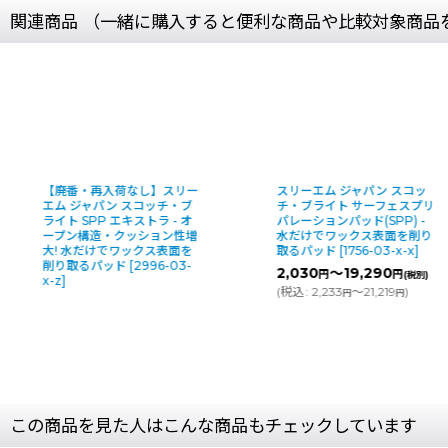
関連商品 （一緒に購入すると便利な商品や比較対象商品
番・再入荷なし】スリー
スリーエム ジャパン スコッ
 ジャパン スコッチ・ブ
チ・ブライト サーフェスプリ
ト SPP エキストラ - オ
パレーションパッド(SPP) -
ン構造・クッション性増
水だけでワックス表面を削り
 水だけでワックス表面を
取るパッド
[
1756-03-x-x
]
取るパッド
[
2996-03-
2,030
～19,290
円
円
(税別)
0
(
税込
:
2,233
～21,219
)
円
円
(
この商品を見た人はこんな商品もチェックしています