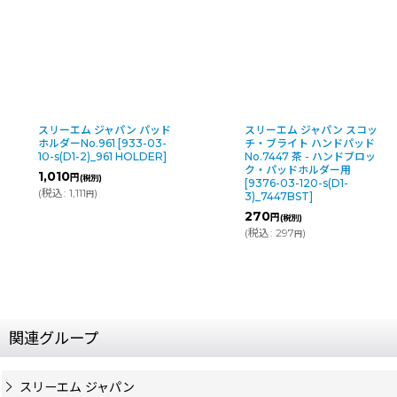
スリーエム ジャパン パッド
スリーエム ジャパン スコッ
ホルダーNo.961
[
933-03-
チ・ブライト ハンドパッド
10-s(D1-2)_961 HOLDER
]
No.7447 茶 - ハンドブロッ
ク・パッドホルダー用
1,010
円
(税別)
[
9376-03-120-s(D1-
(
税込
:
1,111
)
円
3)_7447BST
]
270
円
(税別)
(
税込
:
297
)
円
関連グループ
スリーエム ジャパン