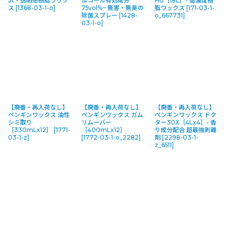
沢・透明感樹脂ワック
ルコール有効成分
HG［18L］- 高濃度樹
ス
[
1368-03-1-o
]
75vol%~ 無害・無臭の
脂ワックス
[
171-03-1-
除菌スプレー
[
1428-
o_667731
]
03-1-o
]
【廃番・再入荷なし】
【廃番・再入荷なし】
【廃番・再入荷なし】
ペンギンワックス 油性
ペンギンワックス ガム
ペンギンワックス ドク
シミ取り
リムーバー
ター30X［4Lx4］- 香
［330mLx12］
[
1771-
［400mLx12］
り成分配合 超最強剥離
03-1-z
]
[
1772-03-1-o_2282
]
剤
[
2298-03-1-
z_6511
]