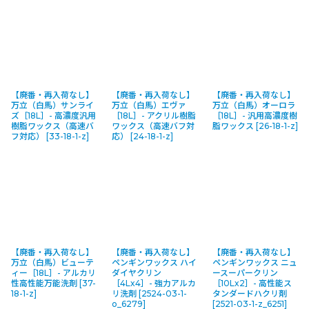
【廃番・再入荷なし】
【廃番・再入荷なし】
【廃番・再入荷なし】
万立（白馬）サンライ
万立（白馬）エヴァ
万立（白馬）オーロラ
ズ［18L］- 高濃度汎用
［18L］- アクリル樹脂
［18L］- 汎用高濃度樹
樹脂ワックス（高速バ
ワックス（高速バフ対
脂ワックス
[
26-18-1-z
]
フ対応）
[
33-18-1-z
]
応）
[
24-18-1-z
]
【廃番・再入荷なし】
【廃番・再入荷なし】
【廃番・再入荷なし】
万立（白馬）ビューテ
ペンギンワックス ハイ
ペンギンワックス ニュ
ィー［18L］- アルカリ
ダイヤクリン
ースーパークリン
性高性能万能洗剤
[
37-
［4Lx4］- 強力アルカ
［10Lx2］- 高性能ス
18-1-z
]
リ洗剤
[
2524-03-1-
タンダードハクリ剤
o_6279
]
[
2521-03-1-z_6251
]