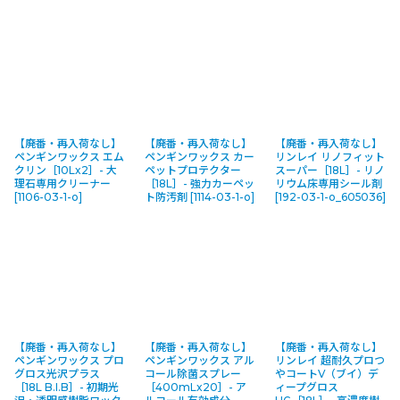
【廃番・再入荷なし】
【廃番・再入荷なし】
【廃番・再入荷なし】
ペンギンワックス エム
ペンギンワックス カー
リンレイ リノフィット
クリン［10Lx2］- 大
ペットプロテクター
スーパー［18L］- リノ
理石専用クリーナー
［18L］- 強力カーペッ
リウム床専用シール剤
[
1106-03-1-o
]
ト防汚剤
[
1114-03-1-o
]
[
192-03-1-o_605036
]
【廃番・再入荷なし】
【廃番・再入荷なし】
【廃番・再入荷なし】
ペンギンワックス プロ
ペンギンワックス アル
リンレイ 超耐久プロつ
グロス光沢プラス
コール除菌スプレー
やコートV（ブイ）デ
［18L B.I.B］- 初期光
［400mLx20］- ア
ィープグロス