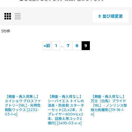
並び順変更
閉じる
519
件
表示数
:
«
前
1
...
7
8
9
並び順
:
絞り込む
【廃番・再入荷無し】
【廃番・再入荷なし】
【廃番・再入荷なし】
スイショウ グロスファ
シーバイエス トイレの
万立（白馬）プライド
クトリー[18L] - 光輝性
消臭・防臭剤 スタータ
［18L］- ノンリンス型
樹脂ワックス
[
2232-
ーセット(2Lx2本、ス
強力剥離剤
[
39-18-1-
03-1-o
]
プレイヤー600mLx2
o
]
本、詰換え用コック2
個付)
[
2495-03-x-x
]