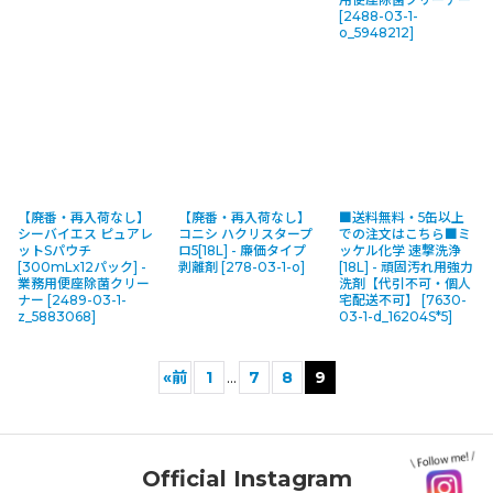
[
2488-03-1-
o_5948212
]
【廃番・再入荷なし】
【廃番・再入荷なし】
■送料無料・5缶以上
シーバイエス ピュアレ
コニシ ハクリスタープ
での注文はこちら■ミ
ットSパウチ
ロ5[18L] - 廉価タイプ
ッケル化学 速撃洗浄
[300mLx12パック] -
剥離剤
[
278-03-1-o
]
[18L] - 頑固汚れ用強力
業務用便座除菌クリー
洗剤【代引不可・個人
ナー
[
2489-03-1-
宅配送不可】
[
7630-
z_5883068
]
03-1-d_16204S*5
]
«
前
1
...
7
8
9
Official Instagram