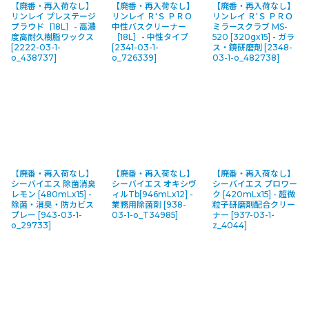
【廃番・再入荷なし】
【廃番・再入荷なし】
【廃番・再入荷なし】
リンレイ プレステージ
リンレイ Ｒ'Ｓ ＰＲＯ
リンレイ Ｒ'Ｓ ＰＲＯ
プラウド［18L］- 高濃
中性バスクリーナー
ミラースクラブ MS-
度高耐久樹脂ワックス
［18L］- 中性タイプ
520 [320gx15] - ガラ
[
2222-03-1-
[
2341-03-1-
ス・鏡研磨剤
[
2348-
o_438737
]
o_726339
]
03-1-o_482738
]
【廃番・再入荷なし】
【廃番・再入荷なし】
【廃番・再入荷なし】
シーバイエス 除菌消臭
シーバイエス オキシヴ
シーバイエス プロワー
レモン [480mLx15] -
ィルTb[946mLx12] -
ク [420mLx15] - 超微
除菌・消臭・防カビス
業務用除菌剤
[
938-
粒子研磨剤配合クリー
プレー
[
943-03-1-
03-1-o_T34985
]
ナー
[
937-03-1-
o_29733
]
z_4044
]