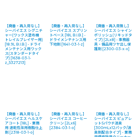
【廃番・再入荷なし】
【廃番・再入荷なし】
【廃番・再入荷無し】
シーバイエス シグニチ
シーバイエス スプリン
シーバイエス シャイン
ャー(ワックス塗布機
トベース [18L B.I.B.] -
ポリッシュ(リキッドタ
トレイルブレイザー用)
ドライメンテナンス用
イプ) [2Lx8] - 事務器
[18.9L B.I.B.] - ドライ
下地剤
[
1641-03-1-z
]
具・備品用ツヤ出し保
メンテナンス用ワック
護剤
[
2300-03-x-x
]
ス(スタンダードタイ
プ)
[
1638-03-1-
z_5327213
]
【廃番・再入荷なし】
【廃番・再入荷なし】
【廃番・再入荷なし】
シーバイエス ヘルスケ
シーバイエス コーヒー
シーバイエス ピュアレ
アコート [18L] - 業務
クリーン [2Lx6]
ットSパウチ消臭
用 速乾性床用樹脂仕上
[
2384-03-1-o
]
[300mLx12パック/消
剤
[
2318-03-1-o
]
臭剤配合タイプ] - 業務
用便座除菌クリーナー