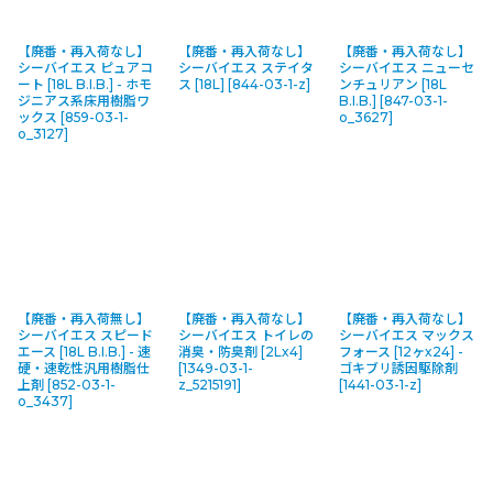
【廃番・再入荷なし】
【廃番・再入荷なし】
【廃番・再入荷なし】
シーバイエス ピュアコ
シーバイエス ステイタ
シーバイエス ニューセ
ート [18L B.I.B.] - ホモ
ス [18L]
[
844-03-1-z
]
ンチュリアン [18L
ジニアス系床用樹脂ワ
B.I.B.]
[
847-03-1-
ックス
[
859-03-1-
o_3627
]
o_3127
]
【廃番・再入荷無し】
【廃番・再入荷なし】
【廃番・再入荷なし】
シーバイエス スピード
シーバイエス トイレの
シーバイエス マックス
エース [18L B.I.B.] - 速
消臭・防臭剤 [2Lx4]
フォース [12ヶx24] -
硬・速乾性汎用樹脂仕
[
1349-03-1-
ゴキブリ誘因駆除剤
上剤
[
852-03-1-
z_5215191
]
[
1441-03-1-z
]
o_3437
]