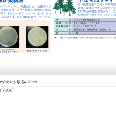
1m2あたり原液の20ml
1Lx12本