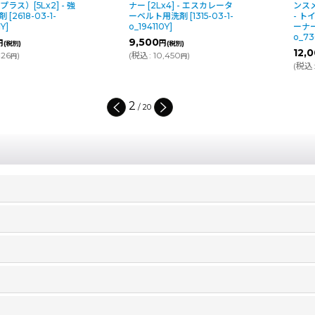
ナー [2Lx4] - エスカレータ
ンスメル [900mL×6][中性]
ーベルト用洗剤
[
1315-03-1-
- トイレのあらゆる表面クリ
o_194110Y
]
ーナー
[
9514-03-1-
o_730310
]
9,500
円
(税別)
12,000
円
(
税込
:
10,450
)
(税別)
円
(
税込
:
13,200
)
円
2
/
20