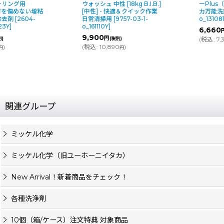
ウォッシュ 中性 [18kg B.I.B.]
ーPlus（プラス）[5Lx2] - 強
[中性] - 快適＆クイック作業
力万能洗剤
[
2618-03-1-
日常清掃用
[
9757-03-1-
o_131081Y
]
o_161110Y
]
6,660
円
(税別)
9,900
円
(税別)
(
税込
:
7,326
)
円
(
税込
:
10,890
)
円
関連グループ
ミッケル化学
ミッケル化学（旧ユーホーニイタカ）
New Arrival！新着商品をチェック！
各種洗浄剤
10個（箱/ケース）注文特典 対象商品