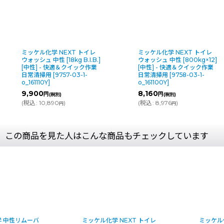
ミッケル化学 NEXT トイレ
ミッケル化学 NEXT トイレ
ウォッシュ 中性 [18kg B.I.B.]
ウォッシュ 中性 [800kg×12]
[中性] - 快適＆クイック作業
[中性] - 快適＆クイック作業
日常清掃用
[
9757-03-1-
日常清掃用
[
9758-03-1-
o_161110Y
]
o_161100Y
]
9,900
8,160
円
円
(税別)
(税別)
(
税込
:
10,890
)
(
税込
:
8,976
)
円
円
この商品を見た人はこんな商品もチェックしています
ミッケル化学 NEXT トイレ
ミッケル化学 ブレイクスル