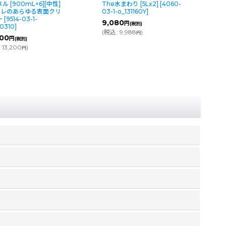
The水まわり [5Lx2]
[
4060-
ウォッシュ 中性 [800kg×
03-1-o_131160Y
]
[中性] - 快適＆クイック
日常清掃用
[
9758-03-1-
9,080
円
(税別)
o_161100Y
]
(
税込
:
9,988
)
円
8,160
円
(税別)
(
税込
:
8,976
)
円