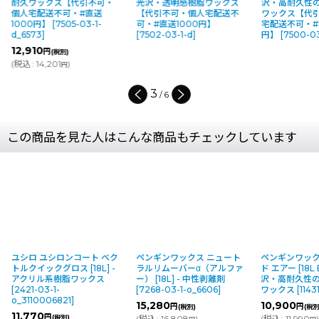
引不可・
光沢・透明感樹脂ワックス
沢・高耐久性の高濃度樹脂
引
#直送
【代引不可・個人宅配送不
ワックス【代引不可・個人
直送
03-1-
可・#直送1000円】
宅配送不可・#直送1000
d_6
[
7502-03-1-d
]
円】
[
7500-03-1-d_6526
]
11
(
税
4
/
6
この商品を見た人はこんな商品もチェックしています
ユシロ ユシロンコート ベク
ペンギンワックス ニュート
ペンギンワック
トルクイックグロス [18L] -
ラルリムーバーα（アルファ
ド エアー [18L B
アクリル系樹脂ワックス
ー） [18L] - 中性剥離剤
沢・高耐久性
[
2421-03-1-
[
7268-03-1-o_6606
]
ワックス
[
1143
o_3110006821
]
15,280
10,900
円
円
(税別)
(税別
11,770
円
(税別)
(
税込
:
16,808
)
(
税込
:
11,990