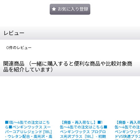
お気に入り登録
レビュー
0
件のレビュー
関連商品 （一緒に購入すると便利な商品や比較対象商
品を紹介しています）
注文はこち
【廃番・再入荷なし】■1
【廃番・再入荷なし】■1
■
クス スー
缶〜4缶での注文はこちら■
缶〜4缶での注文はこちら■
ら
 [18L]
ペンギンワックス プログロ
ペンギンワックス ストライ
ーリ
高光沢・高
ス光沢プラス［18L］- 初期
ドVS快適プラス [18L] - 高光
ロ