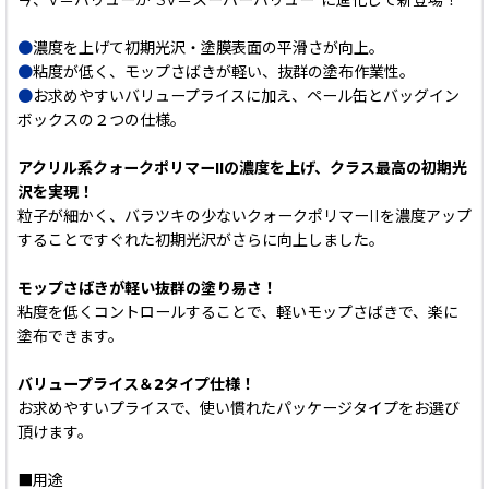
今、V＝バリューが“SV＝スーパーバリュー”に進化して新登場！
●
濃度を上げて初期光沢・塗膜表面の平滑さが向上。
●
粘度が低く、モップさばきが軽い、抜群の塗布作業性。
●
お求めやすいバリュープライスに加え、ペール缶とバッグイン
ボックスの２つの仕様。
アクリル系クォークポリマーIIの濃度を上げ、クラス最高の初期光
沢を実現！
粒子が細かく、バラツキの少ないクォークポリマーIIを濃度アップ
することですぐれた初期光沢がさらに向上しました。
モップさばきが軽い抜群の塗り易さ！
粘度を低くコントロールすることで、軽いモップさばきで、楽に
塗布できます。
バリュープライス＆2タイプ仕様！
お求めやすいプライスで、使い慣れたパッケージタイプをお選び
頂けます。
■用途