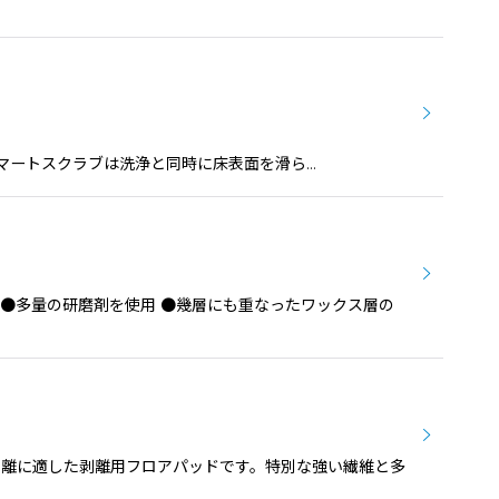
ド スマートスクラブは洗浄と同時に床表面を滑ら…
ッド ●多量の研磨剤を使用 ●幾層にも重なったワックス層の
クス剥離に適した剥離用フロアパッドです。特別な強い繊維と多