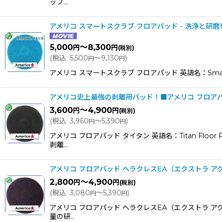
ッフ…
アメリコ スマートスクラブ フロアパッド - 洗浄と研
5,000
～8,300
円
円
(税別)
(
税込
:
5,500
～9,130
)
円
円
アメリコ スマートスクラブ フロアパッド 英語名：Smar
フロアパッドの色、意味
アメリコ史上最強の剥離用パッド！■アメリコ フロアパ
3,600
～4,900
円
円
(税別)
(
税込
:
3,960
～5,390
)
円
円
アメリコ フロアパッド タイタン 英語名：Titan F
剥離…
アメリコ フロアパッド ヘラクレスEA（エクストラ 
2,800
～4,900
円
円
(税別)
(
税込
:
3,080
～5,390
)
円
円
アメリコ フロアパッド ヘラクレスEA（エクストラ ア
量の研…