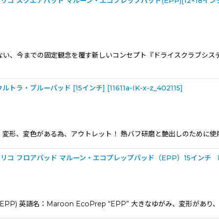
 スクエアパッド マルーン・エコプレップパッド(EPP)[12×18イン
絞り込む
ない、今までの固定観念を覆す新しいコンセプト『ドライスクラブシス
トラ・ブルーパッド [15インチ]
[
11611a-IK-x-z_402115
]
 Lite 変形、変色がある為、アウトレット！ 熱バフ研磨と艶出しのため
 フロアパッド マルーン・エコプレップパッド（EPP）15インチ （
P) 英語名：Maroon EcoPrep “EPP” 大きなゆがみ、変形が