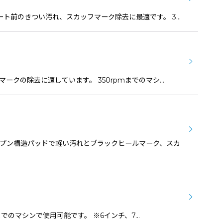
リコート前のきつい汚れ、スカッフマーク除去に最適です。 3…
フマークの除去に適しています。 350rpmまでのマシ…
オープン構造パッドで軽い汚れとブラックヒールマーク、スカ
までのマシンで使用可能です。 ※6インチ、7…