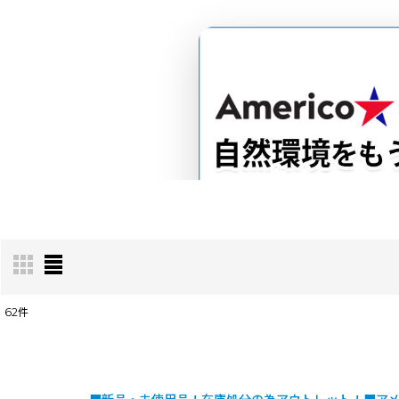
62
件
americo特集ページ
表示数
:
並び順
: