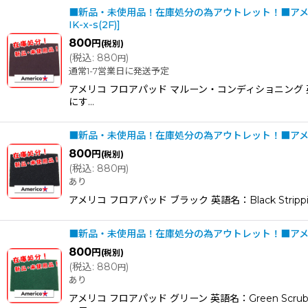
■新品・未使用品！在庫処分の為アウトレット！■アメリ
IK-x-s(2F)
]
800
円
(税別)
(
税込
:
880
)
円
通常1-7営業日に発送予定
アメリコ フロアパッド マルーン・コンディショニング 英
にす…
■新品・未使用品！在庫処分の為アウトレット！■アメリコ
800
円
(税別)
(
税込
:
880
)
円
あり
アメリコ フロアパッド ブラック 英語名：Black S
■新品・未使用品！在庫処分の為アウトレット！■アメリコ
800
円
(税別)
(
税込
:
880
)
円
あり
アメリコ フロアパッド グリーン 英語名：Green 