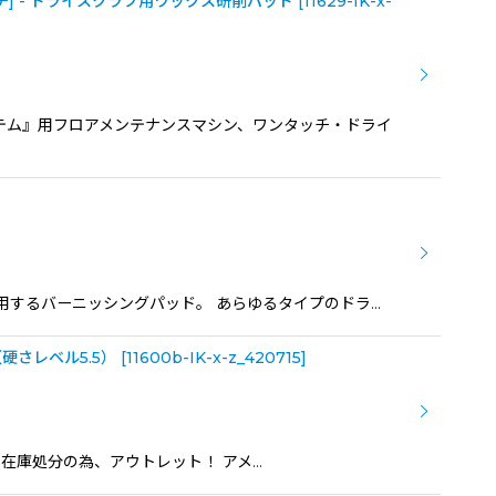
チ] - ドライスクラブ用ワックス研削パッド
[
11629-IK-x-
テム』用フロアメンテナンスマシン、ワンタッチ・ドライ
に使用するバーニッシングパッド。 あらゆるタイプのドラ…
硬さレベル5.5）
[
11600b-IK-x-z_420715
]
あり、在庫処分の為、アウトレット！ アメ…