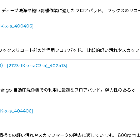
Scrub ディープ洗浄や軽い剥離作業に適したフロアパッド。 ワックスの
IK-x-s_400406
]
aner ワックスリコート前の洗浄用フロアパッド。 比較的軽い汚れやスカッ
3）
[
2123-IK-x-s(C3-4)_402413
]
lamingo 自動床洗浄機での利用に最適なフロアパッド。弾力性のある
IK-x-s_404406
]
 日常清掃での軽い汚れやスカッフマークの除去に適しています。 800rpm