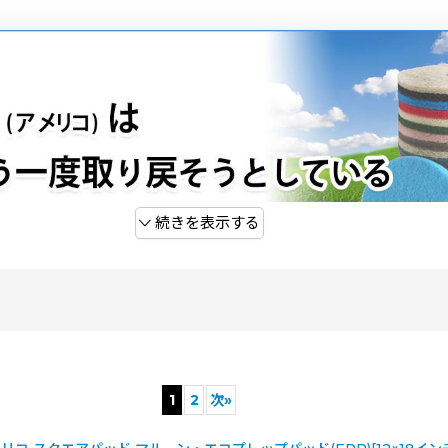
続きを表示する
はこちら →
1
2
次
»