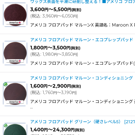
ワックス表面を平滑に研削し整える！■アメリコ フロア
3,600
～5,500
円
円
(税別)
(
税込
:
3,960
～6,050
)
円
円
アメリコ フロアパッド マルーンX 英語名：Maroon
アメリコ フロアパッド マルーン・エコプレップパッド（
1,800
～3,500
円
円
(税別)
(
税込
:
1,980
～3,850
)
円
円
アメリコ フロアパッド マルーン・エコプレップパッド(EPP
アメリコ フロアパッド マルーン・コンディショニング（
1,600
～2,900
円
円
(税別)
(
税込
:
1,760
～3,190
)
円
円
アメリコ フロアパッド マルーン・コンディショニング 英
…
アメリコ フロアパッド グリーン（硬さレベル5）
[
212
1,400
～24,300
円
円
(税別)