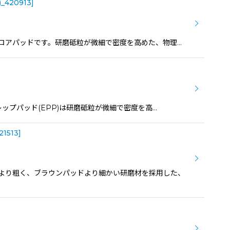
)_420913
]
整えるフロアパッドです。研磨砥粒が微細で密度を高めた、物理…
コプレップパッド(EPP)は研磨砥粒が微細で密度を高…
21513
]
EPP)より粗く、ブラウンパッドより細かい研磨材を採用した、