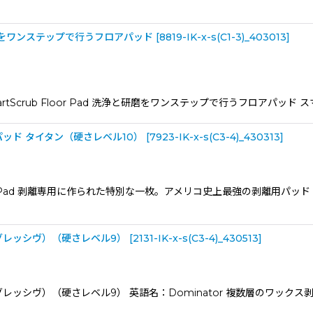
磨をワンステップで行うフロアパッド
[
8819-IK-x-s(C1-3)_403013
]
tScrub Floor Pad 洗浄と研磨をワンステップで行うフロアパッ
あるの？
ッド タイタン（硬さレベル10）
[
7923-IK-x-s(C3-4)_430313
]
loor Pad 剥離専用に作られた特別な一枚。アメリコ史上最強の剥離用パ
アグレッシヴ）（硬さレベル9）
[
2131-IK-x-s(C3-4)_430513
]
グレッシヴ）（硬さレベル9） 英語名：Dominator 複数層のワッ