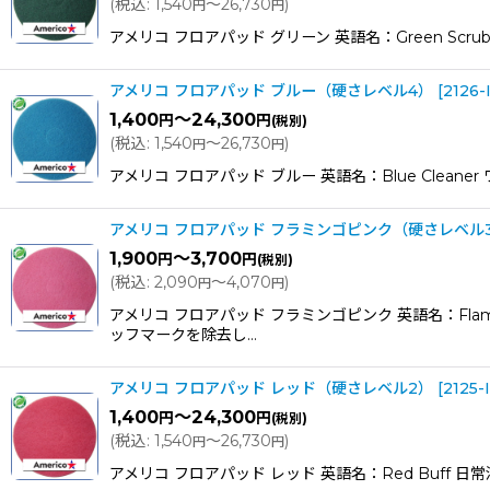
(
税込
:
1,540
～26,730
)
円
円
アメリコ フロアパッド グリーン 英語名：Green 
アメリコ フロアパッド ブルー（硬さレベル4）
[
2126-
1,400
～24,300
円
円
(税別)
(
税込
:
1,540
～26,730
)
円
円
アメリコ フロアパッド ブルー 英語名：Blue Cle
アメリコ フロアパッド フラミンゴピンク（硬さレベル
1,900
～3,700
円
円
(税別)
(
税込
:
2,090
～4,070
)
円
円
アメリコ フロアパッド フラミンゴピンク 英語名：F
ッフマークを除去し…
アメリコ フロアパッド レッド（硬さレベル2）
[
2125-
1,400
～24,300
円
円
(税別)
(
税込
:
1,540
～26,730
)
円
円
アメリコ フロアパッド レッド 英語名：Red Buff