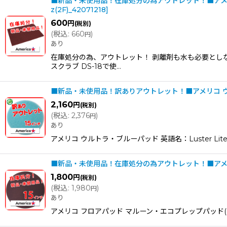
■新品・未使用品！在庫処分の為アウトレット！■アメリコ
z(2F)_42071218
]
600
円
(税別)
(
税込
:
660
)
円
あり
在庫処分の為、アウトレット！ 剥離剤も水も必要とし
スクラブ DS-18で使…
■新品・未使用品！訳ありアウトレット！■アメリコ ウル
2,160
円
(税別)
(
税込
:
2,376
)
円
あり
アメリコ ウルトラ・ブルーパッド 英語名：Luster
■新品・未使用品！在庫処分の為アウトレット！■アメリコ
1,800
円
(税別)
(
税込
:
1,980
)
円
あり
アメリコ フロアパッド マルーン・エコプレップパッド(EP