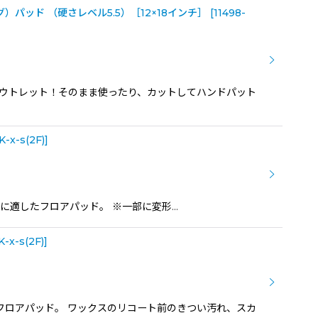
ッド （硬さレベル5.5）［12×18インチ］
[
11498-
の為、アウトレット！そのまま使ったり、カットしてハンドパット
K-x-s(2F)
]
作業に適したフロアパッド。 ※一部に変形…
K-x-s(2F)
]
したフロアパッド。 ワックスのリコート前のきつい汚れ、スカ