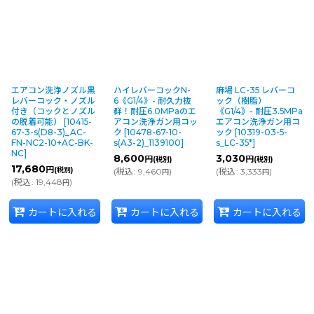
エアコン洗浄ノズル黒
ハイレバーコックN-
麻場 LC-35 レバーコ
レバーコック・ノズル
6《G1/4》- 耐久力抜
ック（樹脂）
付き（コックとノズル
群！耐圧6.0MPaのエ
《G1/4》- 耐圧3.5MPa
の脱着可能）
[
10415-
アコン洗浄ガン用コッ
エアコン洗浄ガン用コ
67-3-s(D8-3)_AC-
ク
[
10478-67-10-
ック
[
10319-03-5-
FN-NC2-10+AC-BK-
s(A3-2)_1139100
]
s_LC-35*
]
NC
]
8,600
3,030
円
円
(税別)
(税別)
17,680
円
(税別)
(
税込
:
9,460
)
(
税込
:
3,333
)
円
円
(
税込
:
19,448
)
円
カートに入れる
カートに入れる
カートに入れる