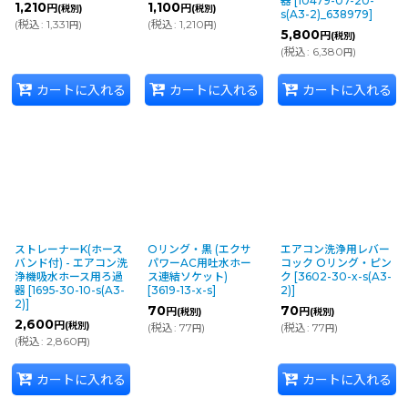
器
[
10479-07-20-
1,210
1,100
円
円
(税別)
(税別)
s(A3-2)_638979
]
(
税込
:
1,331
)
(
税込
:
1,210
)
円
円
5,800
円
(税別)
(
税込
:
6,380
)
円
カートに入れる
カートに入れる
カートに入れる
ストレーナーK(ホース
Oリング・黒 (エクサ
エアコン洗浄用レバー
バンド付) - エアコン洗
パワーAC用吐水ホー
コック Oリング・ピン
浄機吸水ホース用ろ過
ス連結ソケット)
ク
[
3602-30-x-s(A3-
器
[
1695-30-10-s(A3-
[
3619-13-x-s
]
2)
]
2)
]
70
70
円
円
(税別)
(税別)
2,600
円
(税別)
(
税込
:
77
)
(
税込
:
77
)
円
円
(
税込
:
2,860
)
円
カートに入れる
カートに入れる