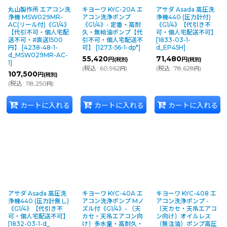
丸山製作所 エアコン洗
キヨーワ KYC-20A エ
アサダ Asada 高圧洗
浄機 MSW029MR-
アコン洗浄ポンプ
浄機440 (圧力計付)
AC(リール付)《G1/4》
《G1/4》- 定番・高耐
《G1/4》【代引き不
【代引不可・個人宅配
久・無給油ポンプ【代
可・個人宅配送不可】
送不可・#直送1500
引不可・個人宅配送不
[
1833-03-1-
円】
[
4238-48-1-
可】
[
1273-56-1-dp*
]
d_EP45H
]
d_MSW029MR-AC-
55,420
71,480
円
円
(税別)
(税別)
1
]
(
税込
:
60,962
)
(
税込
:
78,628
)
円
円
107,500
円
(税別)
(
税込
:
118,250
)
円
カートに入れる
カートに入れる
カートに入れる
アサダ Asada 高圧洗
キヨーワ KYC-40A エ
キヨーワ KYC-408 エ
浄機440 (圧力計無し)
アコン洗浄ポンプ Mノ
アコン洗浄ポンプ -
《G1/4》【代引き不
ズル付《G1/4》- 〔天
〔天カセ・天吊エアコ
可・個人宅配送不可】
カセ・天吊エアコン向
ン向け〕オイルレス
[
1832-03-1-d_
け〕多水量・高耐久・
（無注油）ポンプ高圧