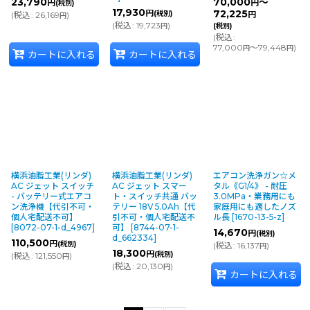
23,790
70,000
～
円
円
(税別)
17,930
円
72,225
(税別)
(
税込
:
26,169
)
円
円
(
税込
:
19,723
)
円
(税別)
(
税込
:
77,000
～79,448
)
円
円
カートに入れる
カートに入れる
横浜油脂工業(リンダ)
横浜油脂工業(リンダ)
エアコン洗浄ガン☆メ
AC ジェット スイッチ
AC ジェット スマー
タル《G1/4》 - 耐圧
- バッテリー式エアコ
ト・スイッチ共通 バッ
3.0MPa・業務用にも
ン洗浄機【代引不可・
テリー 18V 5.0Ah【代
家庭用にも適したノズ
個人宅配送不可】
引不可・個人宅配送不
ル長
[
1670-13-5-z
]
[
8072-07-1-d_4967
]
可】
[
8744-07-1-
14,670
円
(税別)
d_662334
]
110,500
円
(税別)
(
税込
:
16,137
)
円
18,300
円
(税別)
(
税込
:
121,550
)
円
(
税込
:
20,130
)
円
カートに入れる