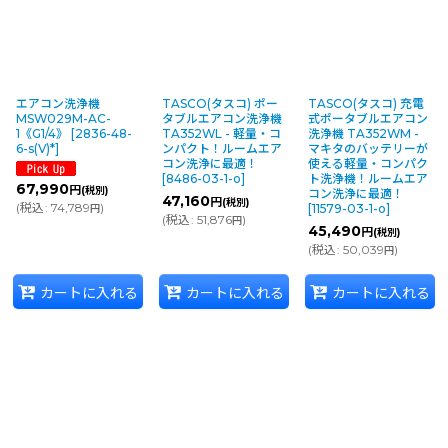
エアコン洗浄機
TASCO(タスコ) ポー
TASCO(タスコ) 充電
MSW029M-AC-
タブルエアコン洗浄機
式ポータブルエアコン
1《G1/4》
[
2836-48-
TA352WL - 軽量・コ
洗浄機 TA352WM -
6-s(V)*
]
ンパクト！ルームエア
マキタのバッテリーが
コン洗浄に最適！
使える軽量・コンパク
[
8486-03-1-o
]
ト洗浄機！ルームエア
67,990
円
(税別)
コン洗浄に最適！
47,160
円
(税別)
(
税込
:
74,789
)
[
11579-03-1-o
]
円
(
税込
:
51,876
)
円
45,490
円
(税別)
(
税込
:
50,039
)
円
カートに入れる
カートに入れる
カートに入れる