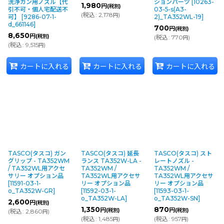
洗浄ガン用ノズル【代
ションパーツ
[
10263-
1,980
円
(税別)
引不可・個人宅配送不
03-5-s(A3-
(
税込
:
2,178
)
円
可】
[
9286-07-1-
2)_TA352WL-19
]
d_661146
]
700
円
(税別)
8,650
円
(税別)
(
税込
:
770
)
円
(
税込
:
9,515
)
円
カートに入れる
カートに入れる
カートに入れる
TASCO(タスコ) ガン
TASCO(タスコ) 延長
TASCO(タスコ) スト
グリップ - TA352WM
ランス TA352W-LA -
レートノズル -
/ TA352WL用アクセ
TA352WM /
TA352WM /
サリー オプション品
TA352WL用アクセサ
TA352WL用アクセサ
[
11591-03-1-
リー オプション品
リー オプション品
o_TA352W-GR
]
[
11592-03-1-
[
11593-03-1-
o_TA352W-LA
]
o_TA352W-SN
]
2,600
円
(税別)
1,350
870
円
円
(税別)
(税別)
(
税込
:
2,860
)
円
(
税込
:
1,485
)
(
税込
:
957
)
円
円