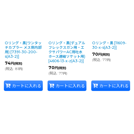
Oリング・黒(ワンタッ
Oリング・黒(デュアル
Oリング・黒
[
11609-
チカプラー メス側内部
フレックスガン用・エ
30-x-s(A3-2)
]
用)
[
7391-30-200-
クサパワーAC用吐水
70
円
(税別)
s(A3-2)
]
ホース連結ソケット用)
(
税込
:
77
)
円
[
4606-13-x-z(A3-2)
]
74
円
(税別)
70
円
(税別)
(
税込
:
81
)
円
(
税込
:
77
)
円
カートに入れる
カートに入れる
カートに入れる