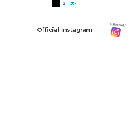
1
2
次
»
Official Instagram