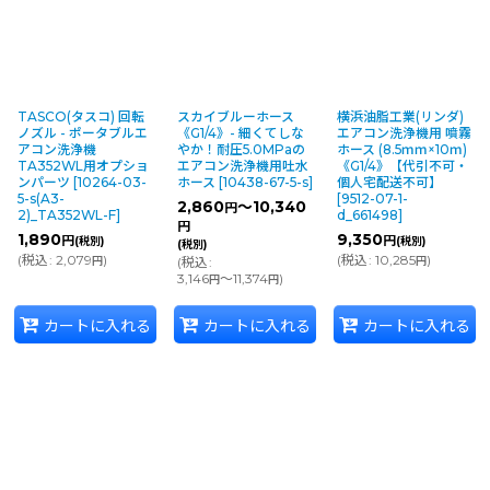
TASCO(タスコ) 回転
スカイブルーホース
横浜油脂工業(リンダ)
ノズル - ポータブルエ
《G1/4》- 細くてしな
エアコン洗浄機用 噴霧
アコン洗浄機
やか！耐圧5.0MPaの
ホース (8.5ｍｍ×10ｍ)
TA352WL用オプショ
エアコン洗浄機用吐水
《G1/4》【代引不可・
ンパーツ
[
10264-03-
ホース
[
10438-67-5-s
]
個人宅配送不可】
5-s(A3-
[
9512-07-1-
2,860
～10,340
円
2)_TA352WL-F
]
d_661498
]
円
1,890
9,350
円
円
(税別)
(税別)
(税別)
(
税込
:
2,079
)
(
税込
:
10,285
)
円
(
税込
:
円
3,146
～11,374
)
円
円
カートに入れる
カートに入れる
カートに入れる