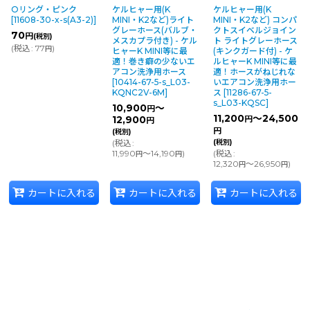
Oリング・ピンク
ケルヒャー用(K
ケルヒャー用(K
[
11608-30-x-s(A3-2)
]
MINI・K2など)ライト
MINI・K2など) コンパ
グレーホース(バルブ・
クトスイベルジョイン
70
円
(税別)
メスカプラ付き) - ケル
ト ライトグレーホース
(
税込
:
77
)
円
ヒャーK MINI等に最
(キンクガード付) - ケ
適！巻き癖の少ないエ
ルヒャーK MINI等に最
アコン洗浄用ホース
適！ホースがねじれな
[
10414-67-5-s_L03-
いエアコン洗浄用ホー
KQNC2V-6M
]
ス
[
11286-67-5-
s_L03-KQSC
]
10,900
～
円
11,200
～24,500
12,900
円
円
円
(税別)
(
税込
:
(税別)
11,990
～14,190
)
(
税込
:
円
円
12,320
～26,950
)
円
円
カートに入れる
カートに入れる
カートに入れる