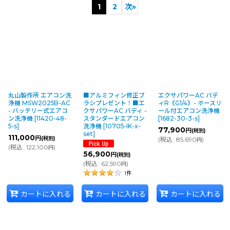
1
2
次
»
並び順
:
絞り込む
丸山製作所 エアコン洗
■アルミフィン修正ブ
エクサパワーAC バデ
浄機 MSW2025B-AC
ラシプレゼント！■エ
ィR《G1/4》- ホースリ
- バッテリー式エアコ
クサパワーAC バディ -
ール付エアコン洗浄機
ン洗浄機
[
11420-48-
スタンダードエアコン
[
1682-30-3-s
]
5-s
]
洗浄機
[
10705-IK-x-
77,900
円
(税別)
set
]
111,000
円
(税別)
(
税込
:
85,690
)
円
(
税込
:
122,100
)
円
56,900
円
(税別)
(
税込
:
62,590
)
円
1
件
カートに入れる
カートに入れる
カートに入れる