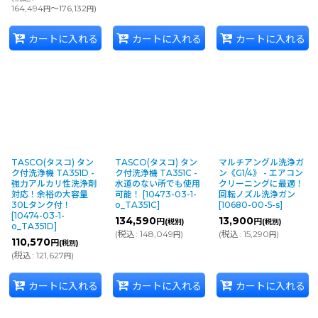
164,494
～176,132
)
円
円
カートに入れる
カートに入れる
カートに入れる
TASCO(タスコ) タン
TASCO(タスコ) タン
マルチアングル洗浄ガ
ク付洗浄機 TA351D -
ク付洗浄機 TA351C -
ン《G1/4》 - エアコン
強力アルカリ性洗浄剤
水道のない所でも使用
クリーニングに最適！
対応！余裕の大容量
可能！
[
10473-03-1-
回転ノズル洗浄ガン
30Lタンク付！
o_TA351C
]
[
10680-00-5-s
]
[
10474-03-1-
134,590
13,900
円
円
(税別)
(税別)
o_TA351D
]
(
税込
:
148,049
)
(
税込
:
15,290
)
円
円
110,570
円
(税別)
(
税込
:
121,627
)
円
カートに入れる
カートに入れる
カートに入れる