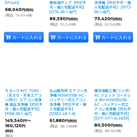
EP44H
]
無給油ポンプ【代引不
洗浄機【代引不可・個
可・個人宅配送不可】
人宅配送不可】
[
9173-
68,040
円
(税別)
[
1274-56-1-dp*
]
56-1-dp*
]
(
税込
:
74,844
)
円
86,590
75,420
円
円
(税別)
(税別)
(
税込
:
95,249
)
(
税込
:
82,962
)
円
円
カートに入れる
カートに入れる
カートに入れる
キヨーワ KYC-708C -
丸山製作所 エアコン洗
横浜油脂工業(リンダ)
〔天カセ・天吊エアコ
浄機 MSW1015B-AC -
AC ジェット コードレ
ン向け〕エアコン洗浄
バッテリー式エアコン
ス 18V MSW1500B-
機 高圧洗浄機【代引不
洗浄機【代引不可・個
AC - バッテリー式エ
可・個人宅配送不可】
人宅配送不可】
アコン洗浄機【代引不
[
9168-56-1-dp*
]
[
10552-48-1-d
]
可・個人宅配送不可】
[
5371-07-1-d_4639
]
149,540
～
61,880
円
円
(税別)
80,500
160,120
円
(税別)
円
(
税込
:
68,068
)
円
(
税込
:
88,550
)
(税別)
円
(
税込
: