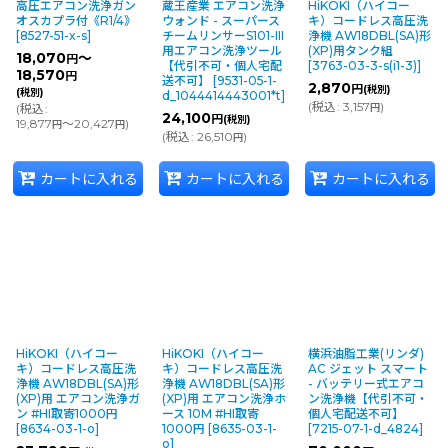
高圧エアコン洗浄ガン
蔵王産業 エアコン洗浄
HiKOKI（ハイコー
オスカプラ付《R1/4》
ウォンド - スーパース
キ）コードレス高圧洗
[
8527-51-x-s
]
チームリンサーS101-III
浄機 AW18DBL(SA)形
用エアコン洗浄ツール
(XP)用タンク組
18,070
～
円
【代引不可・個人宅配
[
3763-03-3-s(i1-3)
]
18,570
円
送不可】
[
9531-05-1-
2,870
円
(税別)
(税別)
d_1044414443001*t
]
(
税込
:
3,157
)
(
税込
:
円
24,100
円
(税別)
19,877
～20,427
)
円
円
(
税込
:
26,510
)
円
カートに入れる
カートに入れる
カートに入れる
HiKOKI（ハイコー
HiKOKI（ハイコー
横浜油脂工業(リンダ)
キ）コードレス高圧洗
キ）コードレス高圧洗
AC ジェット スマート
浄機 AW18DBL(SA)形
浄機 AW18DBL(SA)形
- バッテリー式エアコ
(XP)用 エアコン洗浄ガ
(XP)用 エアコン洗浄ホ
ン洗浄機【代引不可・
ン #HI取寄1000円
ース 10M #HI取寄
個人宅配送不可】
[
8634-03-1-o
]
1000円
[
8635-03-1-
[
7215-07-1-d_4824
]
o
]