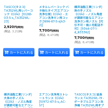
TASCO(タスコ)
メタルレバーコック バ
横浜油脂工業(リンダ)
TA352WL用レバーコ
ネ強化タイプ(エアコン
孫の手ノズル
ック《G1/4》
[
10265-
洗浄仕様)《G1/4》- エ
《G1/4》- ノズル角度
03-5-s_TA352WL-
アコン洗浄ガン用コッ
が調節可能なエアコン
23
]
ク
[
1696-67-5-s(A3-
洗浄ガン用ノズル【代
2)
]
引不可・個人宅配送不
2,920
円
(税別)
可】
[
9346-07-1-
7,700
円
(税別)
(
税込
:
3,212
)
円
d_833362
]
(
税込
:
8,470
)
円
7,700
円
(税別)
(
税込
:
8,470
)
円
カートに入れる
カートに入れる
カートに入れる
横浜油脂工業(リンダ)
エアコン洗浄用ストレ
TASCO(タスコ) 延長
大孫の手ノズル
ートランス《G1/4》
ランス TA352WL-19 -
《G1/4》- ノズル角度
[
10972-67-5-s_AC-
ポータブルエアコン洗
が調節可能なエアコン
ST
]
浄機 TA352WL用オプ