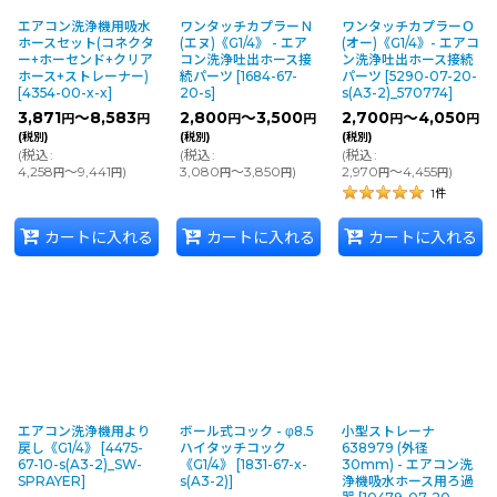
エアコン洗浄機用吸水
ワンタッチカプラーＮ
ワンタッチカプラーＯ
ホースセット(コネクタ
(エヌ)《G1/4》 - エア
(オー)《G1/4》- エアコ
ー+ホーセンド+クリア
コン洗浄吐出ホース接
ン洗浄吐出ホース接続
ホース+ストレーナー)
続パーツ
[
1684-67-
パーツ
[
5290-07-20-
[
4354-00-x-x
]
20-s
]
s(A3-2)_570774
]
3,871
～8,583
2,800
～3,500
2,700
～4,050
円
円
円
円
円
円
(税別)
(税別)
(税別)
(
税込
:
(
税込
:
(
税込
:
4,258
～9,441
)
3,080
～3,850
)
2,970
～4,455
)
円
円
円
円
円
円
1
件
カートに入れる
カートに入れる
カートに入れる
エアコン洗浄機用より
ボール式コック - φ8.5
小型ストレーナ
戻し《G1/4》
[
4475-
ハイタッチコック
638979 (外径
67-10-s(A3-2)_SW-
《G1/4》
[
1831-67-x-
30mm) - エアコン洗
SPRAYER
]
s(A3-2)
]
浄機吸水ホース用ろ過