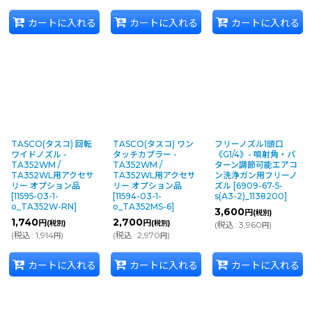
カートに入れる
カートに入れる
カートに入れる
TASCO(タスコ) 回転
TASCO(タスコ) ワン
フリーノズル1頭口
ワイドノズル -
タッチカプラー -
《G1/4》- 噴射角・パ
TA352WM /
TA352WM /
ターン調節可能エアコ
TA352WL用アクセサ
TA352WL用アクセサ
ン洗浄ガン用フリーノ
リー オプション品
リー オプション品
ズル
[
6909-67-5-
[
11595-03-1-
[
11594-03-1-
s(A3-2)_1138200
]
o_TA352W-RN
]
o_TA352MS-6
]
3,600
円
(税別)
1,740
2,700
円
円
(税別)
(税別)
(
税込
:
3,960
)
円
(
税込
:
1,914
)
(
税込
:
2,970
)
円
円
カートに入れる
カートに入れる
カートに入れる