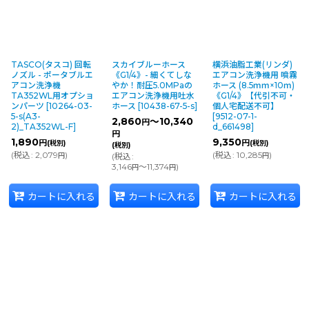
TASCO(タスコ) 回転
スカイブルーホース
横浜油脂工業(リンダ)
ノズル - ポータブルエ
《G1/4》- 細くてしな
エアコン洗浄機用 噴霧
アコン洗浄機
やか！耐圧5.0MPaの
ホース (8.5ｍｍ×10ｍ)
TA352WL用オプショ
エアコン洗浄機用吐水
《G1/4》【代引不可・
ンパーツ
[
10264-03-
ホース
[
10438-67-5-s
]
個人宅配送不可】
5-s(A3-
[
9512-07-1-
2,860
～10,340
円
2)_TA352WL-F
]
d_661498
]
円
1,890
9,350
円
円
(税別)
(税別)
(税別)
(
税込
:
2,079
)
(
税込
:
10,285
)
円
(
税込
:
円
3,146
～11,374
)
円
円
カートに入れる
カートに入れる
カートに入れる