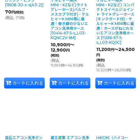
Oリング・ピンク
ケルヒャー用(K
ケルヒャー用(K
[
11608-30-x-s(A3-2)
]
MINI・K2など)ライト
MINI・K2など) コンパ
グレーホース(バルブ・
クトスイベルジョイン
70
円
(税別)
メスカプラ付き) - ケル
ト ライトグレーホース
(
税込
:
77
)
円
ヒャーK MINI等に最
(キンクガード付) - ケ
適！巻き癖の少ないエ
ルヒャーK MINI等に最
アコン洗浄用ホース
適！ホースがねじれな
[
10414-67-5-s_L03-
いエアコン洗浄用ホー
KQNC2V-6M
]
ス
[
11286-67-5-
s_L03-KQSC
]
10,900
～
円
11,200
～24,500
12,900
円
円
円
(税別)
(
税込
:
(税別)
11,990
～14,190
)
(
税込
:
円
円
12,320
～26,950
)
円
円
カートに入れる
カートに入れる
カートに入れる
高圧エアコン洗浄ガン
蔵王産業 エアコン洗浄
HiKOKI（ハイコー