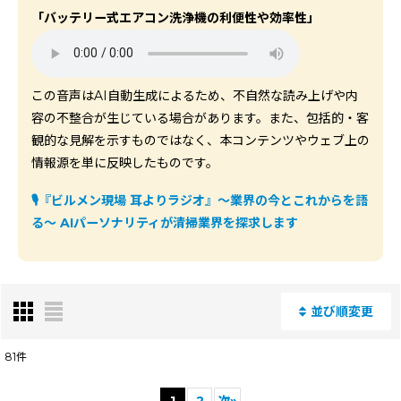
「バッテリー式エアコン洗浄機の利便性や効率性」
この音声はAI自動生成によるため、不自然な読み上げや内
容の不整合が生じている場合があります。また、包括的・客
観的な見解を示すものではなく、本コンテンツやウェブ上の
情報源を単に反映したものです。
🎙️
『ビルメン現場 耳よりラジオ』〜業界の今とこれからを語
る〜
AIパーソナリティが清掃業界を探求します
並び順変更
閉じる
81
件
表示数
:
1
2
次
»