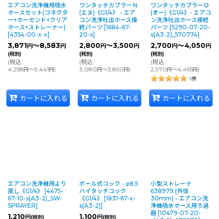
エアコン洗浄機用吸水
ワンタッチカプラーＮ
ワンタッチカプラーＯ
ホースセット(コネクタ
(エヌ)《G1/4》 - エア
(オー)《G1/4》- エアコ
ー+ホーセンド+クリア
コン洗浄吐出ホース接
ン洗浄吐出ホース接続
ホース+ストレーナー)
続パーツ
[
1684-67-
パーツ
[
5290-07-20-
[
4354-00-x-x
]
20-s
]
s(A3-2)_570774
]
3,871
～8,583
2,800
～3,500
2,700
～4,050
円
円
円
円
円
円
(税別)
(税別)
(税別)
(
税込
:
(
税込
:
(
税込
:
4,258
～9,441
)
3,080
～3,850
)
2,970
～4,455
)
円
円
円
円
円
円
1
件
カートに入れる
カートに入れる
カートに入れる
エアコン洗浄機用より
ボール式コック - φ8.5
小型ストレーナ
戻し《G1/4》
[
4475-
ハイタッチコック
638979 (外径
67-10-s(A3-2)_SW-
《G1/4》
[
1831-67-x-
30mm) - エアコン洗
SPRAYER
]
s(A3-2)
]
浄機吸水ホース用ろ過
器
[
10479-07-20-
1,210
1,100
円
円
(税別)
(税別)