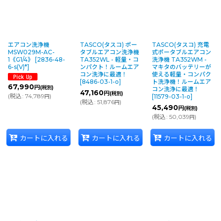
エアコン洗浄機
TASCO(タスコ) ポー
TASCO(タスコ) 充電
MSW029M-AC-
タブルエアコン洗浄機
式ポータブルエアコン
1《G1/4》
[
2836-48-
TA352WL - 軽量・コ
洗浄機 TA352WM -
6-s(V)*
]
ンパクト！ルームエア
マキタのバッテリーが
コン洗浄に最適！
使える軽量・コンパク
[
8486-03-1-o
]
ト洗浄機！ルームエア
67,990
円
(税別)
コン洗浄に最適！
47,160
円
(税別)
(
税込
:
74,789
)
[
11579-03-1-o
]
円
(
税込
:
51,876
)
円
45,490
円
(税別)
(
税込
:
50,039
)
円
カートに入れる
カートに入れる
カートに入れる