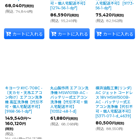
可・個人宅配送不可】
人宅配送不可】
[
9173-
68,040
円
(税別)
[
1274-56-1-dp*
]
56-1-dp*
]
(
税込
:
74,844
)
円
86,590
75,420
円
円
(税別)
(税別)
(
税込
:
95,249
)
(
税込
:
82,962
)
円
円
カートに入れる
カートに入れる
カートに入れる
キヨーワ KYC-708C -
丸山製作所 エアコン洗
横浜油脂工業(リンダ)
〔天カセ・天吊エアコ
浄機 MSW1015B-AC -
AC ジェット コードレ
ン向け〕エアコン洗浄
バッテリー式エアコン
ス 18V MSW1500B-
機 高圧洗浄機【代引不
洗浄機【代引不可・個
AC - バッテリー式エ
可・個人宅配送不可】
人宅配送不可】
アコン洗浄機【代引不
[
9168-56-1-dp*
]
[
10552-48-1-d
]
可・個人宅配送不可】
[
5371-07-1-d_4639
]
149,540
～
61,880
円
円
(税別)
80,500
160,120
円
(税別)
円
(
税込
:
68,068
)
円
(
税込
:
88,550
)
(税別)
円
(
税込
:
164,494
～176,132
)
円
円