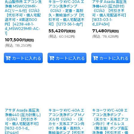
丸山製作所 エアコン洗
キヨーワ KYC-20A エ
アサダ Asada 高圧洗
浄機 MSW029MR-
アコン洗浄ポンプ
浄機440 (圧力計付)
AC(リール付)《G1/4》
《G1/4》- 定番・高耐
《G1/4》【代引き不
【代引不可・個人宅配
久・無給油ポンプ【代
可・個人宅配送不可】
送不可・#直送1500
引不可・個人宅配送不
[
1833-03-1-
円】
[
4238-48-1-
可】
[
1273-56-1-dp*
]
d_EP45H
]
d_MSW029MR-AC-
55,420
71,480
円
円
(税別)
(税別)
1
]
(
税込
:
60,962
)
(
税込
:
78,628
)
円
円
107,500
円
(税別)
(
税込
:
118,250
)
円
カートに入れる
カートに入れる
カートに入れる
アサダ Asada 高圧洗
キヨーワ KYC-40A エ
キヨーワ KYC-408 エ
浄機440 (圧力計無し)
アコン洗浄ポンプ Mノ
アコン洗浄ポンプ -
《G1/4》【代引き不
ズル付《G1/4》- 〔天
〔天カセ・天吊エアコ
可・個人宅配送不可】
カセ・天吊エアコン向
ン向け〕オイルレス
[
1832-03-1-d_
け〕多水量・高耐久・
（無注油）ポンプ高圧
EP44H
]
無給油ポンプ【代引不
洗浄機【代引不可・個