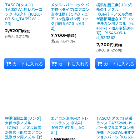
TASCO(タスコ)
メタルレバーコック バ
横浜油脂工業(リンダ)
TA352WL用レバーコ
ネ強化タイプ(エアコン
孫の手ノズル
ック《G1/4》
[
10265-
洗浄仕様)《G1/4》- エ
《G1/4》- ノズル角度
03-5-s_TA352WL-
アコン洗浄ガン用コッ
が調節可能なエアコン
23
]
ク
[
1696-67-5-s(A3-
洗浄ガン用ノズル【代
2)
]
引不可・個人宅配送不
2,920
円
(税別)
可】
[
9346-07-1-
7,700
円
(税別)
(
税込
:
3,212
)
円
d_833362
]
(
税込
:
8,470
)
円
7,700
円
(税別)
(
税込
:
8,470
)
円
カートに入れる
カートに入れる
カートに入れる
横浜油脂工業(リンダ)
エアコン洗浄用ストレ
TASCO(タスコ) 延長
大孫の手ノズル
ートランス《G1/4》
ランス TA352WL-19 -
《G1/4》- ノズル角度
[
10972-67-5-s_AC-
ポータブルエアコン洗
が調節可能なエアコン
ST
]
浄機 TA352WL用オプ
洗浄ガン用ノズル【代
ションパーツ
[
10263-
1,980
円
(税別)