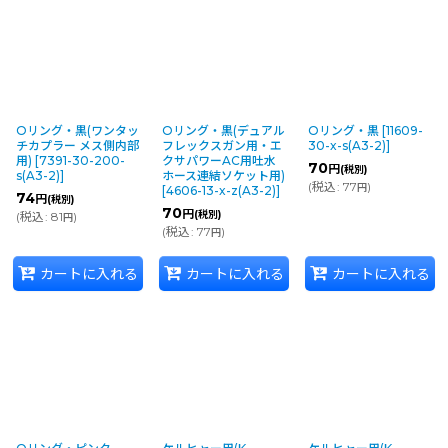
Oリング・黒(ワンタッ
Oリング・黒(デュアル
Oリング・黒
[
11609-
チカプラー メス側内部
フレックスガン用・エ
30-x-s(A3-2)
]
用)
[
7391-30-200-
クサパワーAC用吐水
70
円
(税別)
s(A3-2)
]
ホース連結ソケット用)
(
税込
:
77
)
円
[
4606-13-x-z(A3-2)
]
74
円
(税別)
70
円
(税別)
(
税込
:
81
)
円
(
税込
:
77
)
円
カートに入れる
カートに入れる
カートに入れる