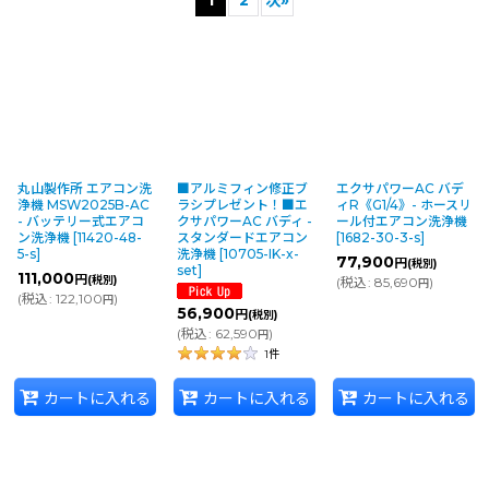
並び順
:
絞り込む
丸山製作所 エアコン洗
■アルミフィン修正ブ
エクサパワーAC バデ
浄機 MSW2025B-AC
ラシプレゼント！■エ
ィR《G1/4》- ホースリ
- バッテリー式エアコ
クサパワーAC バディ -
ール付エアコン洗浄機
ン洗浄機
[
11420-48-
スタンダードエアコン
[
1682-30-3-s
]
5-s
]
洗浄機
[
10705-IK-x-
77,900
円
(税別)
set
]
111,000
円
(税別)
(
税込
:
85,690
)
円
(
税込
:
122,100
)
円
56,900
円
(税別)
(
税込
:
62,590
)
円
1
件
カートに入れる
カートに入れる
カートに入れる