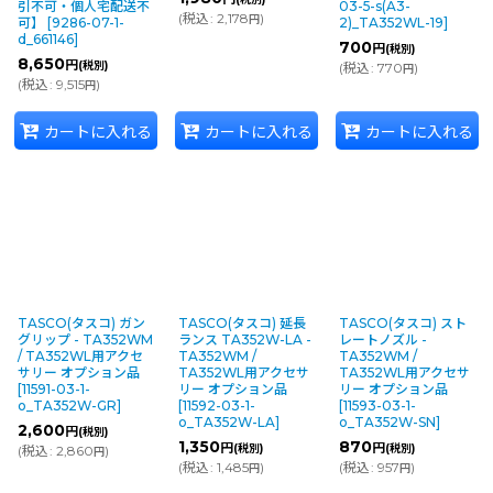
引不可・個人宅配送不
03-5-s(A3-
(
税込
:
2,178
)
円
可】
[
9286-07-1-
2)_TA352WL-19
]
d_661146
]
700
円
(税別)
8,650
円
(税別)
(
税込
:
770
)
円
(
税込
:
9,515
)
円
カートに入れる
カートに入れる
カートに入れる
TASCO(タスコ) ガン
TASCO(タスコ) 延長
TASCO(タスコ) スト
グリップ - TA352WM
ランス TA352W-LA -
レートノズル -
/ TA352WL用アクセ
TA352WM /
TA352WM /
サリー オプション品
TA352WL用アクセサ
TA352WL用アクセサ
[
11591-03-1-
リー オプション品
リー オプション品
o_TA352W-GR
]
[
11592-03-1-
[
11593-03-1-
o_TA352W-LA
]
o_TA352W-SN
]
2,600
円
(税別)
1,350
870
円
円
(税別)
(税別)
(
税込
:
2,860
)
円
(
税込
:
1,485
)
(
税込
:
957
)
円
円