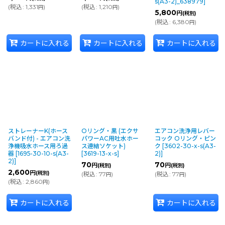
s(A3-2)_638979
]
(
税込
:
1,331
)
(
税込
:
1,210
)
円
円
5,800
円
(税別)
(
税込
:
6,380
)
円
カートに入れる
カートに入れる
カートに入れる
ストレーナーK(ホース
Oリング・黒 (エクサ
エアコン洗浄用レバー
バンド付) - エアコン洗
パワーAC用吐水ホー
コック Oリング・ピン
浄機吸水ホース用ろ過
ス連結ソケット)
ク
[
3602-30-x-s(A3-
器
[
1695-30-10-s(A3-
[
3619-13-x-s
]
2)
]
2)
]
70
70
円
円
(税別)
(税別)
2,600
円
(税別)
(
税込
:
77
)
(
税込
:
77
)
円
円
(
税込
:
2,860
)
円
カートに入れる
カートに入れる