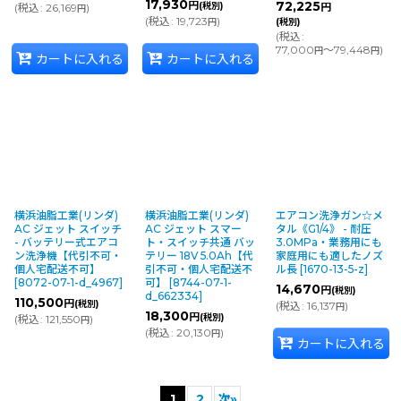
17,930
円
72,225
(税別)
(
税込
:
26,169
)
円
円
(
税込
:
19,723
)
円
(税別)
(
税込
:
77,000
～79,448
)
円
円
カートに入れる
カートに入れる
横浜油脂工業(リンダ)
横浜油脂工業(リンダ)
エアコン洗浄ガン☆メ
AC ジェット スイッチ
AC ジェット スマー
タル《G1/4》 - 耐圧
- バッテリー式エアコ
ト・スイッチ共通 バッ
3.0MPa・業務用にも
ン洗浄機【代引不可・
テリー 18V 5.0Ah【代
家庭用にも適したノズ
個人宅配送不可】
引不可・個人宅配送不
ル長
[
1670-13-5-z
]
[
8072-07-1-d_4967
]
可】
[
8744-07-1-
14,670
円
(税別)
d_662334
]
110,500
円
(税別)
(
税込
:
16,137
)
円
18,300
円
(税別)
(
税込
:
121,550
)
円
(
税込
:
20,130
)
円
カートに入れる
1
2
次
»