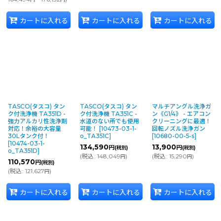
カートに入れる
カートに入れる
カートに入れる
TASCO(タスコ) タン
TASCO(タスコ) タン
マルチアングル洗浄ガ
ク付洗浄機 TA351D -
ク付洗浄機 TA351C -
ン《G1/4》 - エアコン
強力アルカリ性洗浄剤
水道のない所でも使用
クリーニングに最適！
対応！余裕の大容量
可能！
[
10473-03-1-
回転ノズル洗浄ガン
30Lタンク付！
o_TA351C
]
[
10680-00-5-s
]
[
10474-03-1-
134,590
13,900
円
円
(税別)
(税別)
o_TA351D
]
(
税込
:
148,049
)
(
税込
:
15,290
)
円
円
110,570
円
(税別)
(
税込
:
121,627
)
円
カートに入れる
カートに入れる
カートに入れる