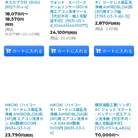
オスカプラ付《R1/4》
ウォンド - スーパース
キ）コードレス高圧洗
[
8527-51-x-s
]
チームリンサーS101-III
浄機 AW18DBL(SA)形
用エアコン洗浄ツール
(XP)用タンク組
18,070
～
円
【代引不可・個人宅配
[
3763-03-3-s(i1-3)
]
18,570
円
送不可】
[
9531-05-1-
2,870
円
(税別)
(税別)
d_1044414443001*t
]
(
税込
:
3,157
)
(
税込
:
円
24,100
円
(税別)
19,877
～20,427
)
円
円
(
税込
:
26,510
)
円
カートに入れる
カートに入れる
カートに入れる
HiKOKI（ハイコー
HiKOKI（ハイコー
横浜油脂工業(リンダ)
キ）コードレス高圧洗
キ）コードレス高圧洗
AC ジェット スマート
浄機 AW18DBL(SA)形
浄機 AW18DBL(SA)形
- バッテリー式エアコ
(XP)用 エアコン洗浄ガ
(XP)用 エアコン洗浄ホ
ン洗浄機【代引不可・
ン #HI取寄1000円
ース 10M #HI取寄
個人宅配送不可】
[
8634-03-1-o
]
1000円
[
8635-03-1-
[
7215-07-1-d_4824
]
o
]
23,790
70,000
～
円
円
(税別)