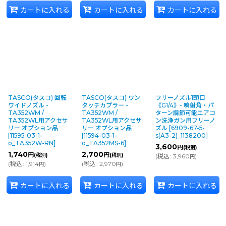
カートに入れる
カートに入れる
カートに入れる
TASCO(タスコ) 回転
TASCO(タスコ) ワン
フリーノズル1頭口
ワイドノズル -
タッチカプラー -
《G1/4》- 噴射角・パ
TA352WM /
TA352WM /
ターン調節可能エアコ
TA352WL用アクセサ
TA352WL用アクセサ
ン洗浄ガン用フリーノ
リー オプション品
リー オプション品
ズル
[
6909-67-5-
[
11595-03-1-
[
11594-03-1-
s(A3-2)_1138200
]
o_TA352W-RN
]
o_TA352MS-6
]
3,600
円
(税別)
1,740
2,700
円
円
(税別)
(税別)
(
税込
:
3,960
)
円
(
税込
:
1,914
)
(
税込
:
2,970
)
円
円
カートに入れる
カートに入れる
カートに入れる