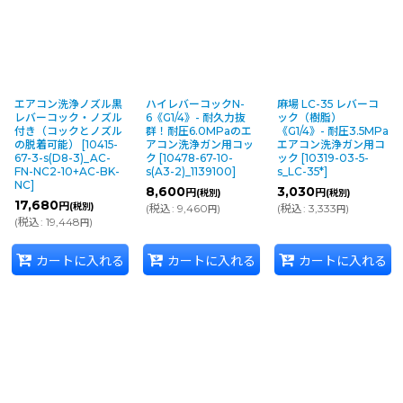
エアコン洗浄ノズル黒
ハイレバーコックN-
麻場 LC-35 レバーコ
レバーコック・ノズル
6《G1/4》- 耐久力抜
ック（樹脂）
付き（コックとノズル
群！耐圧6.0MPaのエ
《G1/4》- 耐圧3.5MPa
の脱着可能）
[
10415-
アコン洗浄ガン用コッ
エアコン洗浄ガン用コ
67-3-s(D8-3)_AC-
ク
[
10478-67-10-
ック
[
10319-03-5-
FN-NC2-10+AC-BK-
s(A3-2)_1139100
]
s_LC-35*
]
NC
]
8,600
3,030
円
円
(税別)
(税別)
17,680
円
(税別)
(
税込
:
9,460
)
(
税込
:
3,333
)
円
円
(
税込
:
19,448
)
円
カートに入れる
カートに入れる
カートに入れる