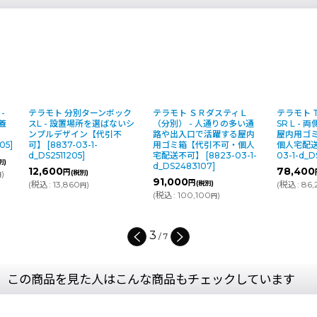
テラモト 分別ターンボック
テラモト ＳＲダスティＬ
テラモト Tri
スL - 設置場所を選ばないシ
（分別） - 人通りの多い通
SR L - 両側
ンプルデザイン【代引不
路や出入口で活躍する屋内
屋内用ゴミ箱
可】
[
8837-03-1-
用ゴミ箱【代引不可・個人
個人宅配送不
d_DS2511205
]
宅配送不可】
[
8823-03-1-
03-1-d_DS16
d_DS2483107
]
12,600
78,400
円
円
(税別)
(税
91,000
円
(
税込
:
13,860
)
(税別)
(
税込
:
86,240
円
(
税込
:
100,100
)
円
3
/
7
この商品を見た人はこんな商品もチェックしています