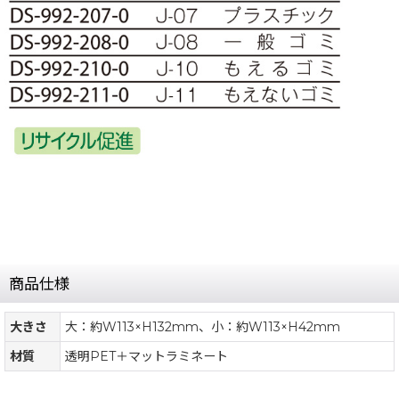
商品仕様
大きさ
大：約W113×H132mm、小：約W113×H42mm
材質
透明PET＋マットラミネート