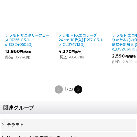
ニタリーフェー
テラモト FXエコラーグ
テラモト エコポケット - 折
1-
24cm(10枚入)
[
1217-03-1-
りたたみ式のダンボール製
50
]
o_CL3747130
]
簡易分別屑入
[
5967-03-1-
o_DS2060106
]
4,370
円
別)
(税別)
2,590
円
)
(
税込
:
4,807
)
(税別)
円
円
(
税込
:
2,849
)
円
2
/
23
関連グループ
テラモト