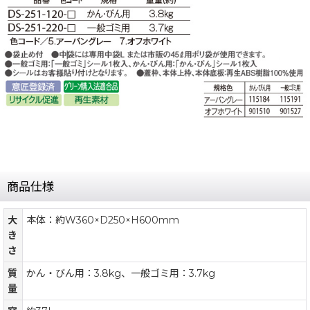
商品仕様
大
本体：約W360×D250×H600mm
き
さ
質
かん・びん用：3.8kg、一般ゴミ用：3.7kg
量