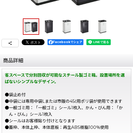
Facebookでシェア
商品詳細
省スペースで分別回収が可能なスチール製ゴミ箱。設置場所を選
ばないシンプルなデザイン。
●袋止め付
●中袋には専用中袋Lまたは市販の45ℓ用ポリ袋が使用できます
●一般ゴミ用：「一般ゴミ」シール1枚入、かん・びん用：「か
ん・びん」シール1枚入
●シールはお客様貼り付けとなります
●蓋枠、本体上枠、本体底板：再生ABS樹脂100％使用