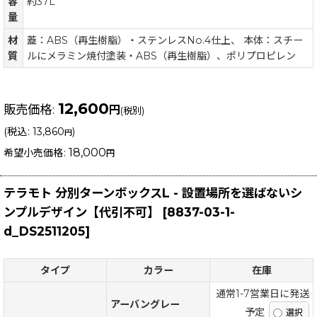
容
約37L
量
材
蓋：ABS（再生樹脂）・ステンレスNo.4仕上、 本体：スチー
質
ルにメラミン焼付塗装・ABS（再生樹脂）、ポリプロピレン
12,600
販売価格
:
円
(税別)
(
税込
:
13,860
)
円
18,000
希望小売価格
:
円
テラモト 分別ターンボックスL - 設置場所を選ばないシ
ンプルデザイン【代引不可】
[
8837-03-1-
d_DS2511205
]
タイプ
カラー
在庫
通常1-7営業日に発送
アーバングレー
予定