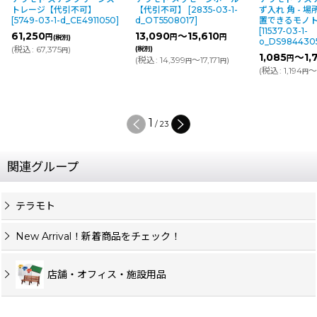
トレージ【代引不可】
【代引不可】
[
2835-03-1-
ず入れ 角 - 
[
5749-03-1-d_CE4911050
]
d_OT5508017
]
置できるモノ
[
11537-03-1-
61,250
13,090
～15,610
円
円
円
(税別)
o_DS984430
(
税込
:
67,375
)
(税別)
円
1,085
～1,
円
(
税込
:
14,399
～17,171
)
円
円
(
税込
:
1,194
～
円
1
/
23
関連グループ
テラモト
New Arrival！新着商品をチェック！
店舗・オフィス・施設用品