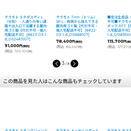
ダスティＬ
テラモト Trim（トリム）
■受注生産品・キャンセル
人通りの多い通
SR L - 両側から投入できる
不可■テラモト トラッシュ
活躍する屋内
屋内用ゴミ箱【代引不可・
ボックスFT【代引不可・個
引不可・個人
個人宅配送不可】
[
8822-
人宅配送不可】
[
8721-03-
8823-03-1-
03-1-d_DS1688107
]
1-d_DS1895100
]
7
]
78,400
115,700
円
円
(税別)
(税別)
別)
(
税込
:
86,240
)
(
税込
:
127,270
)
円
円
0
)
円
4
/
8
この商品を見た人はこんな商品もチェックしています
テラモト ステンクリーンス
テラモト メッセージポール
テラモト サス