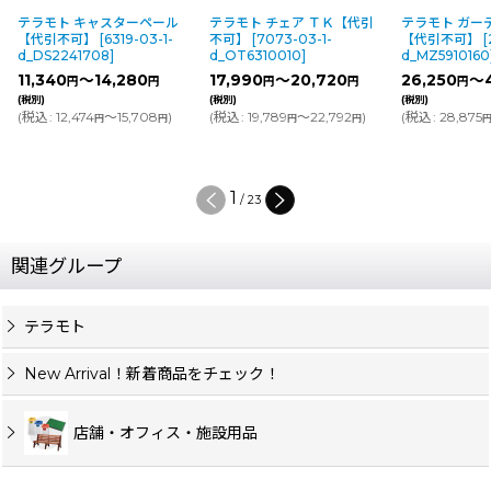
テラモト キャスターペール
テラモト チェア ＴＫ【代引
テラモト ガー
【代引不可】
[
6319-03-1-
不可】
[
7073-03-1-
【代引不可】
[
d_DS2241708
]
d_OT6310010
]
d_MZ5910160
11,340
～14,280
17,990
～20,720
26,250
～4
円
円
円
円
円
(税別)
(税別)
(税別)
(
税込
:
12,474
～15,708
)
(
税込
:
19,789
～22,792
)
(
税込
:
28,875
円
円
円
円
1
/
23
関連グループ
テラモト
New Arrival！新着商品をチェック！
店舗・オフィス・施設用品