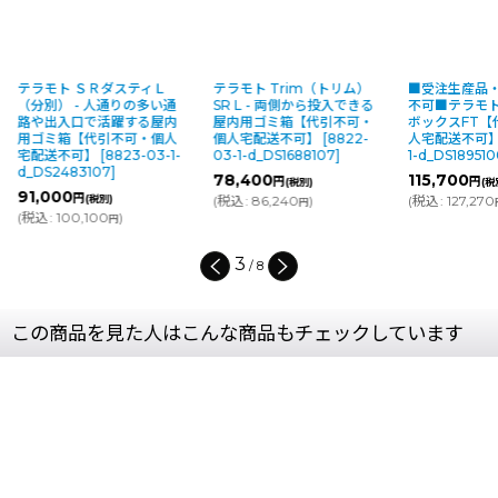
テラモト ＳＲダスティＬ
テラモト Trim（トリム）
■受注生産品
（分別） - 人通りの多い通
SR L - 両側から投入できる
不可■テラモト
路や出入口で活躍する屋内
屋内用ゴミ箱【代引不可・
ボックスFT【
用ゴミ箱【代引不可・個人
個人宅配送不可】
[
8822-
人宅配送不可
宅配送不可】
[
8823-03-1-
03-1-d_DS1688107
]
1-d_DS189510
d_DS2483107
]
78,400
115,700
円
円
(税別)
(税
91,000
円
(税別)
(
税込
:
86,240
)
(
税込
:
127,270
円
(
税込
:
100,100
)
円
3
/
8
この商品を見た人はこんな商品もチェックしています