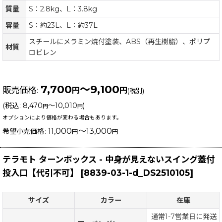
質量
S：2.8kg、L：3.8kg
容量
S：約23L、L：約37L
スチールにメラミン焼付塗装、ABS（再生樹脂）、ポリプ
材質
ロピレン
7,700
～9,100
販売価格
:
円
円
(税別)
(
税込
:
8,470
～10,010
)
円
円
オプションにより価格が変わる場合もあります。
11,000
～13,000
希望小売価格
:
円
円
テラモト ターンボックス - 中身が見えないスイング蓋付
投入口【代引不可】
[
8839-03-1-d_DS2510105
]
サイズ
カラー
在庫
通常1-7営業日に発送