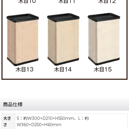
商品仕様
大き
S：約W300×D210×H550mm、L：約
さ
W360×D250×H60mm