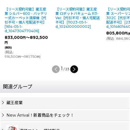
【リース契約可能】蔵王産
【リース契約可能】蔵王産
【リース契約
業 シルバー600 - バッテリ
業 ロボットバキューム R3-
業 スーパーリ
ー式カーペット清掃機【代
Vac【代引不可・個人宅配送
302C【代引
引不可・個人宅配送不可】
不可】
[
11023-05-1-
配送不可】
[
23
[
1614-05-1-
d_1024100000002
]
d_101460144
d_1047304770406
]
805,800
円
(
833,000
～892,500
円
(
税込
:
886,38
円
(税別)
(
税込
:
916,300
～981,750
)
円
円
1
/
23
関連グループ
蔵王産業
New Arrival！新着商品をチェック！