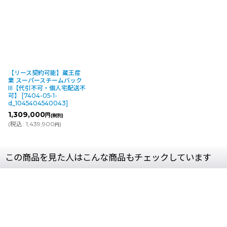
【リース契約可能】蔵王産
業 スーパースチームバック
III【代引不可・個人宅配送不
可】
[
7404-05-1-
d_1045404540043
]
1,309,000
円
(税別)
(
税込
:
1,439,900
)
円
この商品を見た人はこんな商品もチェックしています