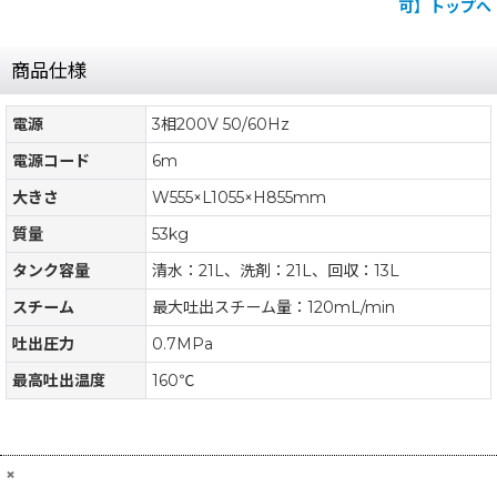
可】トップへ
商品仕様
電源
3相200V 50/60Hz
電源コード
6m
大きさ
W555×L1055×H855mm
質量
53kg
タンク容量
清水：21L、洗剤：21L、回収：13L
スチーム
最大吐出スチーム量：120mL/min
吐出圧力
0.7MPa
最高吐出温度
160℃
×