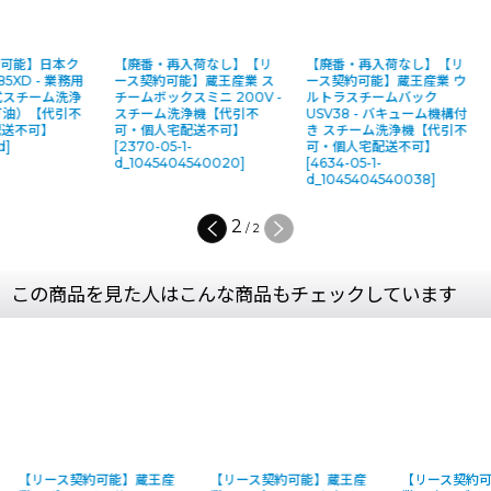
可能】日本ク
【廃番・再入荷なし】【リ
【廃番・再入荷なし】【リ
5XD - 業務用
ース契約可能】蔵王産業 ス
ース契約可能】蔵王産業 ウ
油式スチーム洗浄
チームボックスミニ 200V -
ルトラスチームバック
灯油）【代引不
スチーム洗浄機【代引不
USV38 - バキューム機構付
配送不可】
可・個人宅配送不可】
き スチーム洗浄機【代引不
d
]
[
2370-05-1-
可・個人宅配送不可】
d_1045404540020
]
[
4634-05-1-
d_1045404540038
]
2
/
2
この商品を見た人はこんな商品もチェックしています
【リース契約可能】蔵王産
【リース契約可能】蔵王産
【リース契約