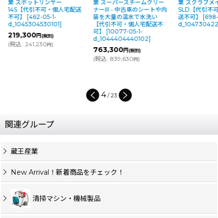
業 スポットリンサー
業 スーパースチームクリー
業 スクラブメ
14S【代引不可・個人宅配送
ナーIII - 中古車のシートや内
SLD【代引不
不可】
[
462-05-1-
装を大量の温水で水洗い
送不可】
[
698-
d_1045304530101
]
【代引不可・個人宅配送不
d_104730422
可】
[
10077-05-1-
219,300
円
(税別)
d_1044404440102
]
(
税込
:
241,230
)
円
763,300
円
(税別)
(
税込
:
839,630
)
円
4
/
23
関連グループ
蔵王産業
New Arrival！新着商品をチェック！
清掃マシン・機械製品