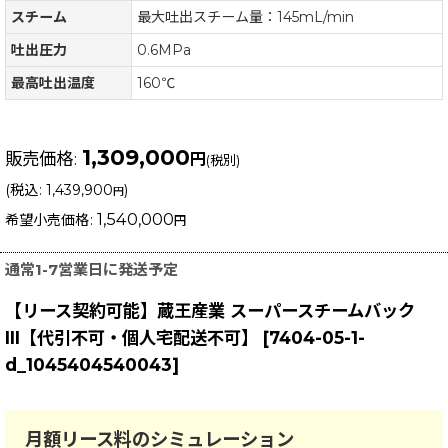
スチーム
最大吐出スチーム量：145mL/min
吐出圧力
0.6MPa
最高吐出温度
160℃
1,309,000
販売価格
:
円
(税別)
(
税込
:
1,439,900
)
円
1,540,000
希望小売価格
:
円
通常1-7営業日に発送予定
【リース契約可能】蔵王産業 スーパースチームバック
III【代引不可・個人宅配送不可】
[
7404-05-1-
d_1045404540043
]