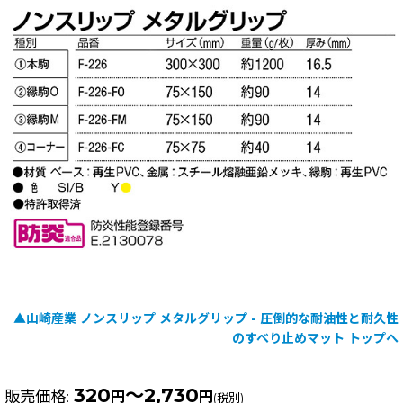
▲山崎産業 ノンスリップ メタルグリップ - 圧倒的な耐油性と耐久性
のすべり止めマット トップへ
320
～2,730
販売価格
:
円
円
(税別)