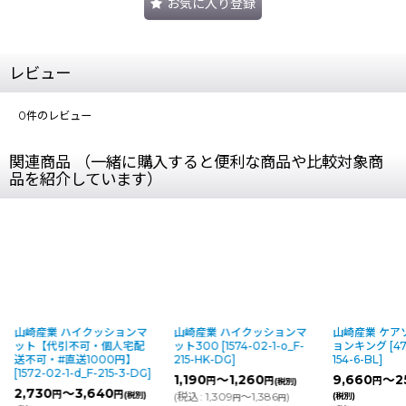
お気に入り登録
レビュー
0
件のレビュー
関連商品 （一緒に購入すると便利な商品や比較対象商
品を紹介しています）
 ハイクッションマ
山崎産業 ハイクッションマ
山崎産業 ケアソフト クッ
引不可・個人宅配
ット300
[
1574-02-1-o_F-
ョンキング
[
474-02-1-o_F
#直送1000円】
215-HK-DG
]
154-6-BL
]
2-1-d_F-215-3-DG
]
1,190
～1,260
9,660
～257,600
円
円
円
円
(税別)
～3,640
円
円
(税別)
(
税込
:
1,309
～1,386
)
(税別)
円
円