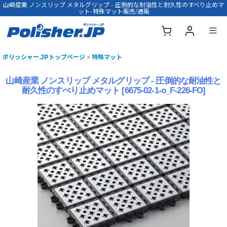
山崎産業 ノンスリップ メタルグリップ - 圧倒的な耐油性と耐久性のすべり止めマ
ット-特殊マット販売/通販
ポリッシャー.JPトップページ
>
特殊マット
山崎産業 ノンスリップ メタルグリップ - 圧倒的な耐油性と
耐久性のすべり止めマット
[
6675-02-1-o_F-226-FO
]