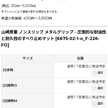
(
税込
:
352
～3,003
)
円
円
オプションにより価格が変わる場合もあります。
450
～3,900
希望小売価格
:
円
円
山崎産業 ノンスリップ メタルグリップ - 圧倒的な耐油性
と耐久性のすべり止めマット
[
6675-02-1-o_F-226-
FO
]
サイズ
在庫
通常1-7営業日に発送予定
(1)本駒
通常1-7営業日に発送予定
(2)縁駒O
通常1-7営業日に発送予定
(3)縁駒M