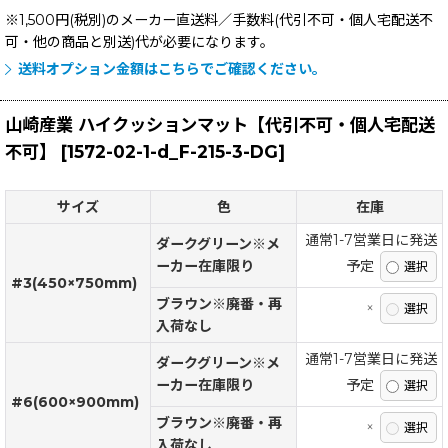
※1,500円(税別)のメーカー直送料／手数料(代引不可・個人宅配送不
可・他の商品と別送)
代が必要になります。
送料オプション金額はこちらでご確認ください。
山崎産業 ハイクッションマット【代引不可・個人宅配送
不可】
[
1572-02-1-d_F-215-3-DG
]
サイズ
色
在庫
通常1-7営業日に発送
ダークグリーン※メ
ーカー在庫限り
予定
#3(450×750mm)
ブラウン※廃番・再
×
入荷なし
通常1-7営業日に発送
ダークグリーン※メ
ーカー在庫限り
予定
#6(600×900mm)
ブラウン※廃番・再
×
入荷なし