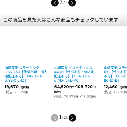
3
/
5
この商品を見た人はこんな商品もチェックしています
山崎産業 スモーキング
山崎産業 ダストボックス
山崎産業 スモー
OSK-260【代引不可・個人
#400【代引不可・個人宅
120【代引不
宅配送不可】
[
616-02-1-
配送不可】
[
360-02-1-
不可】
[
606-0
d_YS-01L-ID
]
d_YD-134L-PC
]
11C-ID-B
]
19,670
64,520
～108,720
12,460
円
円
円
円
(税別)
(税別
(
税込
:
21,637
)
(
税込
:
13,706
(税別)
円
円
(
税込
:
70,972
～119,592
)
円
円
1
/
23