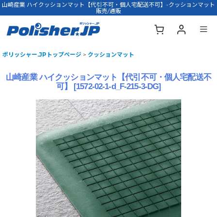
山崎産業 ハイクッションマット【代引不可・個人宅配送不可】-クッションマット
販売/通販
ポリッシャー.JPトップページ
>
クッションマット
山崎産業 ハイクッションマット【代引不可・個人宅配送不
可】
[
1572-02-1-d_F-215-3-DG
]