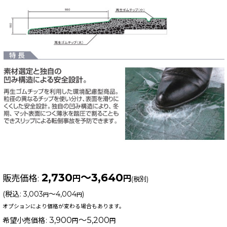
2,730
～3,640
販売価格
:
円
円
(税別)
(
税込
:
3,003
～4,004
)
円
円
オプションにより価格が変わる場合もあります。
3,900
～5,200
希望小売価格
:
円
円