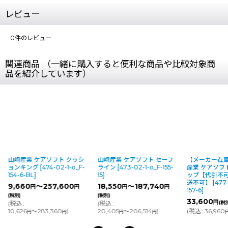
レビュー
0
件のレビュー
関連商品 （一緒に購入すると便利な商品や比較対象商
品を紹介しています）
山崎産業 ケアソフト クッシ
山崎産業 ケアソフト セーフ
【メーカー在
ョンキング
[
474-02-1-o_F-
ライン
[
473-02-1-o_F-155-
産業 ケアソフ
154-6-BL
]
15
]
ップ【代引不
送不可】
[
477-
9,660
～257,600
18,550
～187,740
円
円
円
円
157-6
]
(税別)
(税別)
33,600
円
(
税込
:
(
税込
:
(税
10,626
～283,360
)
20,405
～206,514
)
(
税込
:
36,960
円
円
円
円