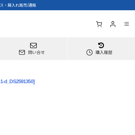
クス・屑入れ販売/通販
問い合せ
購入履歴
-1-d_DS2591350
]