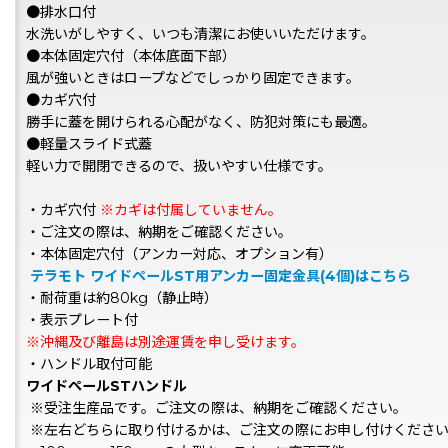
●排水口付
水洗いがしやすく、いつも清潔にお使いいただけます。
●本体固定穴付（本体底面下部）
風が強いときはロープなどでしっかり固定できます。
●カギ穴付
勝手に蓋を開けられる心配がなく、防犯対策にも最適。
●軽量スライド式蓋
軽い力で開閉できるので、扱いやすい仕様です。
・カギ穴付
※カギは付属していません。
・ご注文の際は、納期をご確認ください。
・本体固定穴付（アンカー対応、オプション有）
テラモト ワイドペールST用アンカー固定金具(4個)はこちら
・耐荷重は約80kg（静止時）
・表示プレート付
※沖縄及び離島は別途運賃を申し受けます。
・ハンドル取付可能
ワイドペールSTハンドル
※受注生産品です。ご注文の際は、納期をご確認ください。
※左右どちらに取り付けるかは、ご注文の際にお申し付けくださ