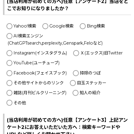
(当店利用が初めての方へ)任意【アンケート2】当店をど
こでお知りになりましたか？
Yahoo!検索
Google検索
Bing検索
AI検索エンジン
(ChatGPTsearch,perplexity,Genspark,Feloなど)
Instagram(インスタグラム)
Ｘ(エックス)旧Twitter
YouTube(ユーチューブ)
Facebook(フェイスブック)
掃除のつぼ
その他サイトからのリンク
目玉ステッカー
雑誌(月刊ビルクリーニング)
知人の紹介
その他
(当店利用が初めての方へ)任意【アンケート3】上記アン
ケート2にお答えいただいた方へ：検索キーワードや