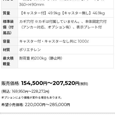
360×Ｈ90mm
質量
【キャスター付】49.9kg【キャスター無し】46.9kg
標準装
カギ穴付 ※カギは付属していません。、本体固定穴付
備（付
（アンカー対応、オプション有）、表示プレート付
属品）
容量
キャスター付・キャスターなし共に 1000ℓ
材質
ポリエチレン
最大積
耐荷重 約200kg（静止時）
載量
154,500
～207,520
販売価格
:
円
円
(税別)
(
税込
:
169,950
～228,272
)
円
円
オプションにより価格が変わる場合もあります。
220,000
～285,000
希望小売価格
:
円
円