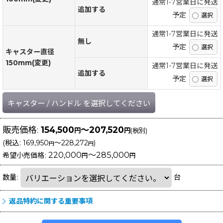
通常1-7営業日に発送
追加する
予定
通常1-7営業日に発送
無し
予定
キャスター直径
150mm(変更)
通常1-7営業日に発送
追加する
予定
キャスター
/
ハンドル
を選択してください
販売価格
:
154,500
～207,520
円
円
(税別)
(
税込
:
169,950
～228,272
)
円
円
220,000
～285,000
希望小売価格
:
円
円
数量
:
台
返品特約に関する重要事項