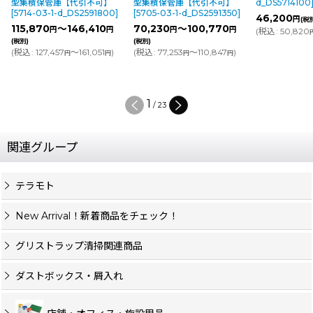
積保管庫【代引不可】
型集積保管庫【代引不可】
d_DS5714100
]
-03-1-d_DS2591800
]
[
5705-03-1-d_DS2591350
]
46,200
円
(税別)
870
～146,410
70,230
～100,770
円
円
円
円
(
税込
:
50,820
)
円
(税別)
127,457
～161,051
)
(
税込
:
77,253
～110,847
)
円
円
円
円
2
/
23
関連グループ
テラモト
New Arrival！新着商品をチェック！
グリストラップ清掃関連商品
ダストボックス・屑入れ