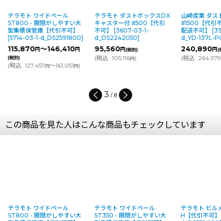
ール
テラモト ダストボックスDX
山崎産業 ダストボックス
山崎
しやすい大
キャスター付 #500【代引
#1500【代引不可・個人宅
#1
引不可】
不可】
[
3607-03-1-
配送不可】
[
393-02-1-
配送
2591800
]
d_DS2242050
]
d_YD-137L-PC
]
d_Y
,410
95,560
240,890
135
円
円
円
(税別)
(税別)
(
税込
:
105,116
)
(
税込
:
264,979
)
円
円
円
1,051
)
円
(税別)
(
税
4
/
8
この商品を見た人はこんな商品もチェックしています
ト ワイドペール
テラモト ワイドペール
テラモト ビルメンカー
00 - 開閉がしやすい大
ST350 - 開閉がしやすい大
H【代引不可】
[
1182-03