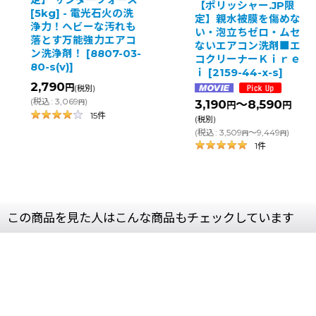
定】 サンダーフォース
【ポリッシャー.JP限
[5kg] - 電光石火の洗
定】親水被膜を傷めな
浄力！ヘビーな汚れも
い・泡立ちゼロ・ムセ
落とす万能強力エアコ
ないエアコン洗剤■エ
ン洗浄剤！
[
8807-03-
コクリーナーＫｉｒｅ
80-s(v)
]
ｉ
[
2159-44-x-s
]
2,790
円
(税別)
(
税込
:
3,069
)
3,190
～8,590
円
円
円
15
件
(税別)
(
税込
:
3,509
～9,449
)
円
円
1
件
この商品を見た人はこんな商品もチェックしています