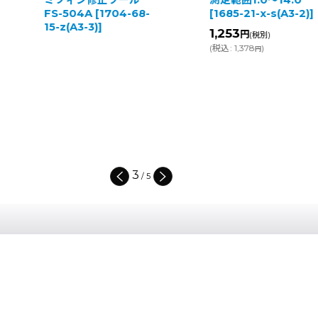
ミフィン修正ツール
測定範囲1.0〜14.0
FS-504A
[
1704-68-
[
1685-21-x-s(A3-2)
]
15-z(A3-3)
]
1,253
円
(税別)
(
税込
:
1,378
)
円
3
/
5