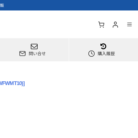
通販
問い合せ
購入履歴
(WFWMT10)
]