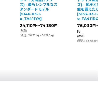
トサイズ風速計シリー
トサイズ風速計シ
ズ) - 最もシンプルなス
ズ) - 気圧と高度測
タンダードモデル
能を備えた万能モ
[
5146-03-1-
[
5153-03-1-
o_TA411YA
]
o_TA411RG
]
24,110
～74,180
76,030
～126,
円
円
円
(税別)
円
(
税込
:
26,521
～81,598
)
円
円
(税別)
(
税込
:
83,633
～138,71
円