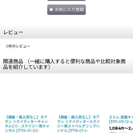
お気に入り登録
レビュー
0
件のレビュー
関連商品 （一緒に購入すると便利な商品や比較対象商
品を紹介しています）
】モア
【廃番・再入荷なし】モア
エトレ 真鍮チャンネル
エトレ
ーチャン
マン リクイディタースクイ
[
3911-09-12-s_1119
]
[
3920
ジー用チャ
ジー用スイベルグリップハ
3)_13
1,084
～2,461
円
円
(税別)
-
ンドル
[
3716-01-x-
1,78