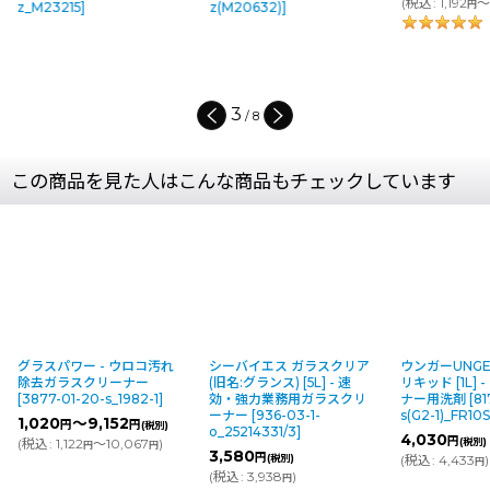
(
税込
:
1,192
～2,707
)
円
円
z(M20632)
]
(
税込
:
3
件
4
/
8
この商品を見た人はこんな商品もチェックしています
グラスパワー - ウロコ汚れ
シーバイエス ガラスクリア
ウンガーUNGE
除去ガラスクリーナー
(旧名:グランス) [5L] - 速
リキッド [1L]
[
3877-01-20-s_1982-1
]
効・強力業務用ガラスクリ
ナー用洗剤
[
81
ーナー
[
936-03-1-
s(G2-1)_FR10
1,020
～9,152
円
円
(税別)
o_25214331/3
]
4,030
円
(
税込
:
1,122
～10,067
)
(税別)
円
円
3,580
円
(税別)
(
税込
:
4,433
)
円
(
税込
:
3,938
)
円