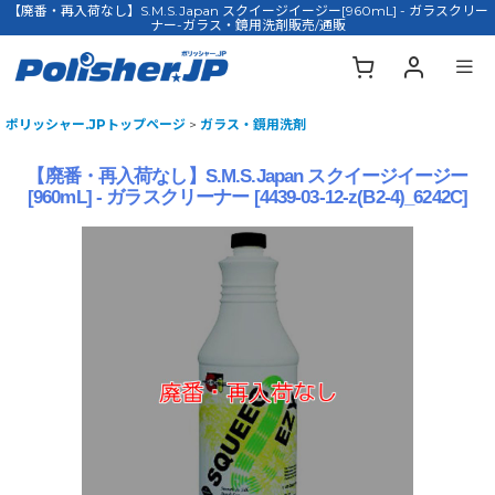
【廃番・再入荷なし】S.M.S.Japan スクイージイージー[960mL] - ガラスクリー
ナー-ガラス・鏡用洗剤販売/通販
ポリッシャー.JPトップページ
>
ガラス・鏡用洗剤
【廃番・再入荷なし】S.M.S.Japan スクイージイージー
[960mL] - ガラスクリーナー
[
4439-03-12-z(B2-4)_6242C
]