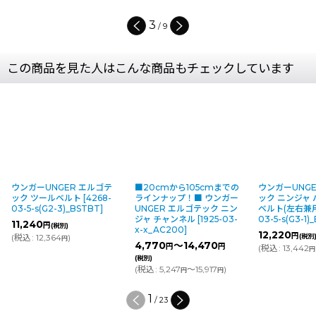
4
/
9
この商品を見た人はこんな商品もチェックしています
ウンガーUNGER エルゴテ
■20cmから105cmまでの
ウンガーUNG
ック ツールベルト
[
4268-
ラインナップ！■ ウンガー
ック ニンジャ
03-5-s(G2-3)_BSTBT
]
UNGER エルゴテック ニン
ベルト(左右兼
ジャ チャンネル
[
1925-03-
03-5-s(G3-1)
11,240
円
(税別)
x-x_AC200
]
12,220
円
(
税込
:
12,364
)
(税別
円
4,770
～14,470
円
円
(
税込
:
13,442
円
(税別)
(
税込
:
5,247
～15,917
)
円
円
1
/
23