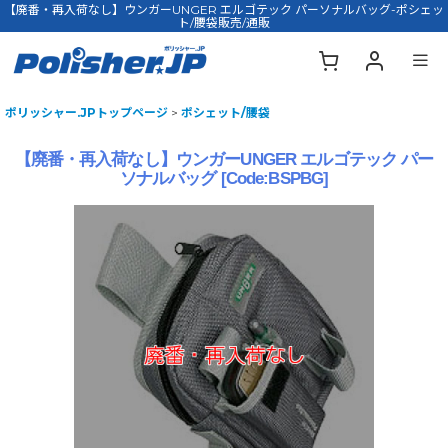
【廃番・再入荷なし】ウンガーUNGER エルゴテック パーソナルバッグ-ポシェッ
ト/腰袋販売/通販
ポリッシャー.JPトップページ
>
ポシェット/腰袋
【廃番・再入荷なし】ウンガーUNGER エルゴテック パー
ソナルバッグ
[
Code:BSPBG
]