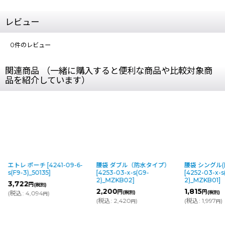
レビュー
0
件のレビュー
関連商品 （一緒に購入すると便利な商品や比較対象商
品を紹介しています）
トレ ポーチ
[
4241-09-6-
腰袋 ダブル（防水タイプ）
腰袋 シングル(防水タ
F9-3)_50135
]
[
4253-03-x-s(G9-
[
4252-03-x-s(G9-
2)_MZKB02
]
2)_MZKB01
]
722
円
(税別)
2,200
1,815
円
円
込
:
4,094
)
(税別)
(税別)
円
(
税込
:
2,420
)
(
税込
:
1,997
)
円
円