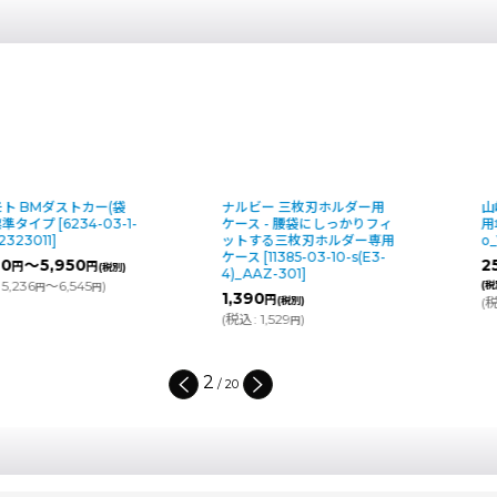
ナルビー 三枚刃ホルダー用
山崎産業 傘入れ袋スタンド
ケース - 腰袋にしっかりフィ
用傘袋72/80
[
2890-02-1-
ットする三枚刃ホルダー専用
o_YA-42L-OP2
]
ケース
[
11385-03-10-s(E3-
25,620
～43,260
円
円
4)_AAZ-301
]
(税別)
1,390
円
(税別)
(
税込
:
28,182
～47,586
)
円
円
(
税込
:
1,529
)
円
2
/
20