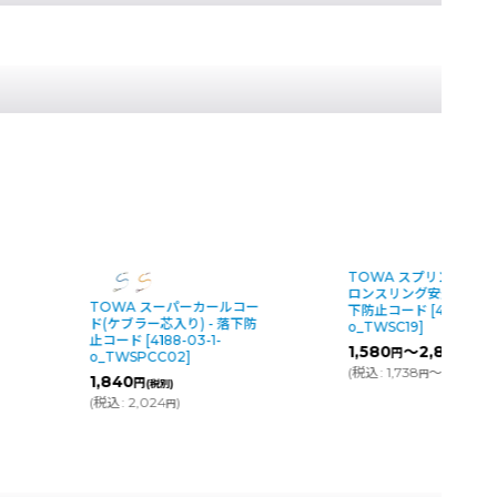
TOWA スプリング入りナイ
エトレ ポーチ
[
4241-09
ロンスリング安全コード - 落
s(F9-3)_50135
]
ー
下防止コード
[
4189-03-1-
3,722
円
(税別)
o_TWSC19
]
(
税込
:
4,094
)
円
1,580
～2,820
円
円
(税別)
(
税込
:
1,738
～3,102
)
円
円