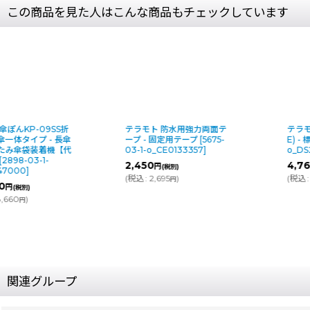
この商品を見た人はこんな商品もチェックしています
テラモト 防水用強力両面テ
テラモト BMダストカー(袋
ープ - 固定用テープ
[
5675-
E) - 標準タイプ
[
6234-03-1-
03-1-o_CE0133357
]
o_DS2323011
]
2,450
4,760
～5,950
円
円
円
(税別)
(税別)
(
税込
:
2,695
)
(
税込
:
5,236
～6,545
)
円
円
円
関連グループ