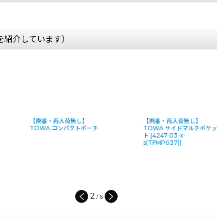
を紹介しています）
【廃番・再入荷無し】
TOWA サイドマルチポケッ
TOWA スーパーカールコ
ト
[
4247-03-x-
ド(ケブラー芯入り) - 落下防
s(TFMP037)
]
止コード
[
4188-03-1-
o_TWSPCC02
]
1,840
円
(税別)
(
税込
:
2,024
)
円
3
/
6