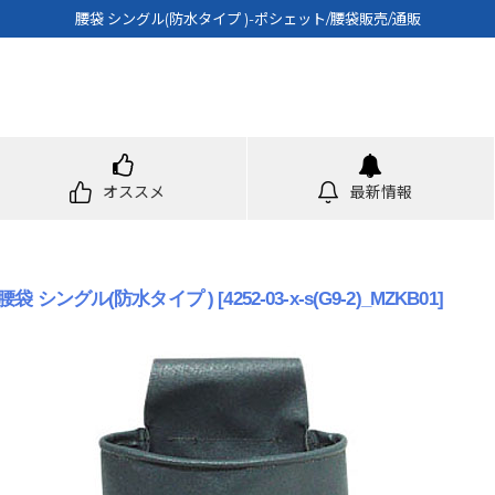
腰袋 シングル(防水タイプ )-ポシェット/腰袋販売/通販
オススメ
最新情報
腰袋 シングル(防水タイプ )
[
4252-03-x-s(G9-2)_MZKB01
]