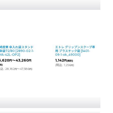
エトレ グリップンスクープ専
テラモト ステン傘袋ス
用 プラスチック袋
[
5401-
ド(ステンレスタイプ)
09-1-ok_49000
]
[
2893-03-1-
o_UB2886100
]
1,142
円
(税別)
37,450
円
(
税込
:
1,256
)
(税別)
円
(
税込
:
41,195
)
円