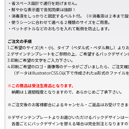
・省スペース設計で通行を妨げません。
・鮮やかな表示面で告知効果は抜群！
・消毒液をしっかりと固定するベルト付。（※消毒液は２本まで設
・使うシーンに合わせて選べる２種類のサイズをご用意。
・ペットボトルなどのおもりを入れて転倒を防止します。
ご注文の手順
1.ご希望のサイズ(大・小)、タイプ（ペダル式・ペダル無し）より
2.デザインテンプレートをご参照の上、ご希望するバックデザイ
3.印刷ご希望の文字をご入力下さい。
4.印刷ご希望のロゴ・画像等のデータがございましたら、ご注文
（データはIllustratorCS5.0以下で作成されたai形式のファイ
※この商品は受注生産品となります。
納期は１週間程度となりますので、あらかじめご了承下さい。
※ご注文後のお客様都合によるキャンセル・ご返品はお受けできま
※デザインテンプレートよりお選びいただけるバックデザインは一
各面ごとにバックデザインを替える場合は完全別注となりますの