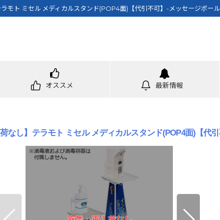
モト ミセル メディカルスタンド(POP4面)【代引不可】-メッセージポール
オススメ
最新情報
荷なし】テラモト ミセル メディカルスタンド(POP4面)【代