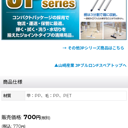
→ その他JPシリーズ商品はこちら
▲山崎産業 JPブルロンFスペアトップへ
商品仕様
材質
甲：PP、毛：PP、PET
700
販売価格
:
円
(税別)
(
税込
:
770
)
円