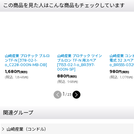
この商品を見た人はこんな商品もチェックしています
山崎産業 プロテック ブルロ
山崎産業 プロテック ツイン
山崎産業 コンド
ンTF-N
[
378-02-1-
ブルロン TF-N 用スペア
電式 32 スペア
o_C228-000N-MB-DB
]
[
7153-02-1-o_BR397-
o_BR555-032
000N-SP
]
1,680
980
円
円
(税別)
(税別)
880
円
(
税込
:
1,848
)
(税別)
(
税込
:
1,078
)
円
円
(
税込
:
968
)
円
1
/
23
関連グループ
山崎産業（コンドル）