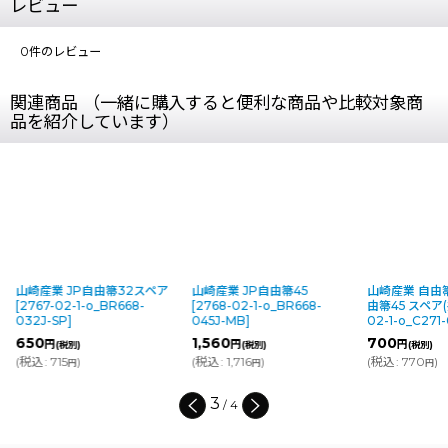
レビュー
0
件のレビュー
関連商品 （一緒に購入すると便利な商品や比較対象商
品を紹介しています）
JP自由箒32スペア
山崎産業 JP自由箒45
山崎産業 自由箒E45用/JP
2-1-o_BR668-
[
2768-02-1-o_BR668-
由箒45 スペア(共通)
[
2769
P
]
045J-MB
]
02-1-o_C271-000U-SP
]
1,560
700
円
円
税別)
(税別)
(税別)
5
)
(
税込
:
1,716
)
(
税込
:
770
)
円
円
円
4
/
4