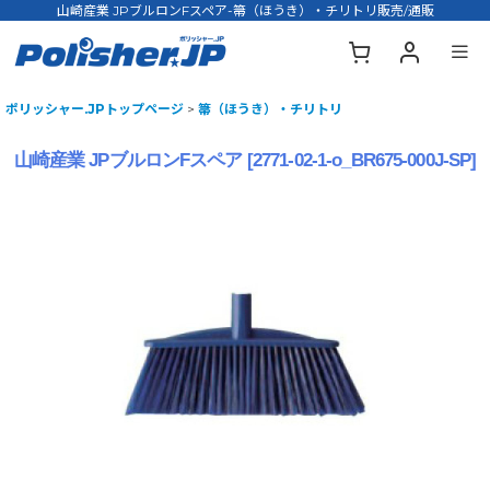
山崎産業 JPブルロンFスペア-箒（ほうき）・チリトリ販売/通販
ポリッシャー.JPトップページ
>
箒（ほうき）・チリトリ
山崎産業 JPブルロンFスペア
[
2771-02-1-o_BR675-000J-SP
]