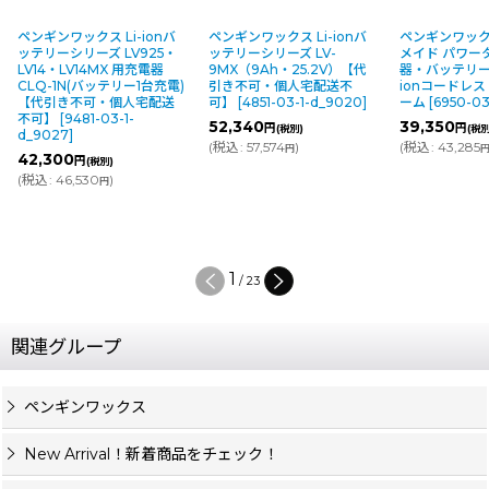
ペンギンワックス Li-ionバ
ペンギンワックス Li-ionバ
ペンギンワック
ッテリーシリーズ LV925・
ッテリーシリーズ LV-
メイド パワータ
LV14・LV14MX 用充電器
9MX（9Ah・25.2V）【代
器・バッテリー別売
CLQ-1N(バッテリー1台充電)
引き不可・個人宅配送不
ionコードレ
【代引き不可・個人宅配送
可】
[
4851-03-1-d_9020
]
ーム
[
6950-03
不可】
[
9481-03-1-
52,340
39,350
円
円
(税別)
(税別
d_9027
]
(
税込
:
57,574
)
(
税込
:
43,285
円
42,300
円
(税別)
(
税込
:
46,530
)
円
1
/
23
関連グループ
ペンギンワックス
New Arrival！新着商品をチェック！