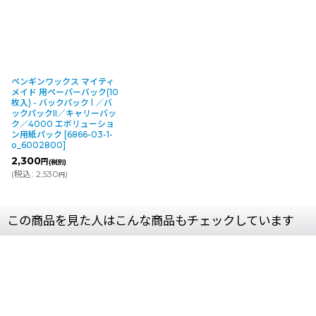
ペンギンワックス マイティ
メイド 用ペーパーバック(10
枚入) - バックパック l ／バ
ックパックII／キャリーバッ
ク／4000 エボリューショ
ン用紙パック
[
6866-03-1-
o_6002800
]
2,300
円
(税別)
(
税込
:
2,530
)
円
この商品を見た人はこんな商品もチェックしています