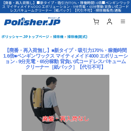
【廃番・再入荷無し】■新タイプ・吸引力170%・稼働時間1.6倍■ペンギンワック
ス マイティメイド4000 エボリューション - 9分充電・65分稼動 背負い式コード
レスバキュームクリーナー［紙パック］【代引不可】-掃除機販売/通販
ポリッシャー.JPトップページ
>
掃除機
>
掃除機(乾式)
【廃番・再入荷無し】■新タイプ・吸引力170%・稼働時間
1.6倍■ペンギンワックス マイティメイド4000 エボリューシ
ョン - 9分充電・65分稼動 背負い式コードレスバキューム
クリーナー［紙パック］【代引不可】