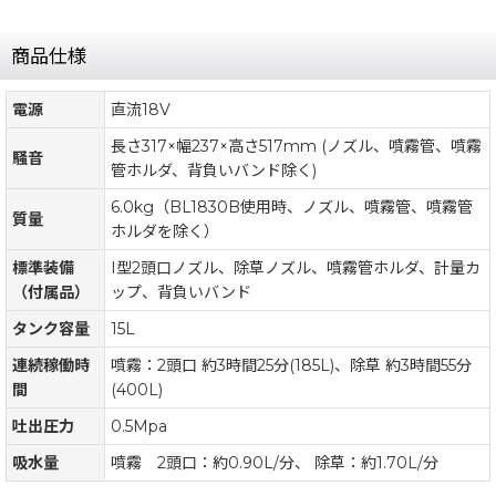
商品仕様
電源
直流18V
長さ317×幅237×高さ517mm (ノズル、噴霧管、噴霧
騒音
管ホルダ、背負いバンド除く)
6.0kg（BL1830B使用時、ノズル、噴霧管、噴霧管
質量
ホルダを除く）
標準装備
I型2頭口ノズル、除草ノズル、噴霧管ホルダ、計量カ
（付属品）
ップ、背負いバンド
タンク容量
15L
連続稼働時
噴霧：2頭口 約3時間25分(185L)、除草 約3時間55分
間
(400L)
吐出圧力
0.5Mpa
吸水量
噴霧 2頭口：約0.90L/分、 除草：約1.70L/分