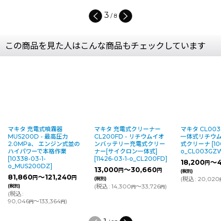
4
/
8
この商品を見た人はこんな商品もチェックしています
マキタ 充電式噴霧器
マキタ 充電式クリーナー
マキタ CL00
MUS200D - 最高圧力
CL200FD - リチウムイオ
一体式リチウ
2.0MPa、 エンジン式並の
ンバッテリー充電式クリー
式クリーナ
[
10
ハイパワーで本格作業
ナー[サイクロン一体式]
o_CL003GZ
[
10338-03-1-
[
11426-03-1-o_CL200FD
]
18,200
～4
円
o_MUS200DZ
]
13,000
～30,660
円
円
(税別)
81,860
～121,240
円
円
(
税込
:
20,020
(税別)
(
税込
:
14,300
～33,726
)
(税別)
円
円
(
税込
:
90,046
～133,364
)
円
円