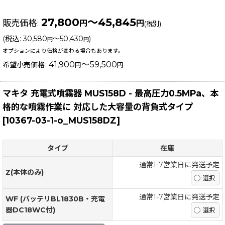
27,800
～45,845
販売価格
:
円
円
(税別)
(
税込
:
30,580
～50,430
)
円
円
オプションにより価格が変わる場合もあります。
41,900
～59,500
希望小売価格
:
円
円
マキタ 充電式噴霧器 MUS158D - 最高圧力0.5MPa、本
格的な噴霧作業に 対応した大容量の背負式タイプ
[
10367-03-1-o_MUS158DZ
]
タイプ
在庫
通常1-7営業日に発送予定
Z(本体のみ)
通常1-7営業日に発送予定
WF (バッテリBL1830B・充電
器DC18WC付)