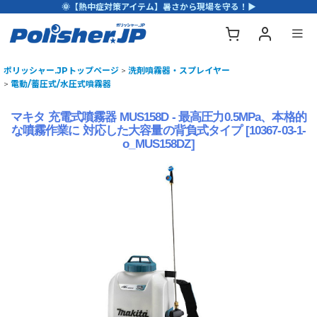
🌞【熱中症対策アイテム】暑さから現場を守る！▶
ポリッシャー.JPトップページ
>
洗剤噴霧器・スプレイヤー
>
電動/蓄圧式/水圧式噴霧器
マキタ 充電式噴霧器 MUS158D - 最高圧力0.5MPa、本格的
な噴霧作業に 対応した大容量の背負式タイプ
[
10367-03-1-
o_MUS158DZ
]