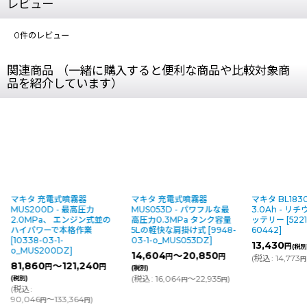
レビュー
0
件のレビュー
関連商品 （一緒に購入すると便利な商品や比較対象商
品を紹介しています）
マキタ 充電式噴霧器
マキタ BL1830B 18V
ダイヤスプレー
MUS053D - パワフルな最
3.0Ah - リチウムイオンバ
ー式噴霧器
[
52
高圧力0.3MPa タンク容量
ッテリー
[
5221-03-1-o_A-
o_14218
]
5Lの軽快な肩掛け式
[
9948-
60442
]
5,915
～13
円
03-1-o_MUS053DZ
]
13,430
円
(税別)
(
税込
:
6,507
円
14,604
～20,850
円
円
(
税込
:
14,773
)
円
(税別)
(
税込
:
16,064
～22,935
)
円
円