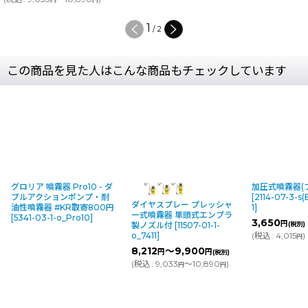
1
/
2
この商品を見た人はこんな商品もチェックしています
霧器 Pro10 - ダ
加圧式噴霧器(フルプラ１L)
ションポンプ・耐
[
2114-07-3-s(B6-1)_10-52-
ダイヤスプレー プレッシャ
 #KR取寄800円
1
]
ー式噴霧器 単頭式エンプラ
-1-o_Pro10
]
3,650
円
(税別)
製ノズル付
[
11507-01-1-
(
税込
:
4,015
)
o_7411
]
円
8,212
～9,900
円
円
(税別)
(
税込
:
9,033
～10,890
)
円
円