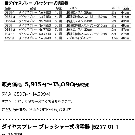
5,915
～13,090
販売価格
:
円
円
(税別)
(
税込
:
6,507
～14,399
)
円
円
オプションにより価格が変わる場合もあります。
8,450
～18,700
希望小売価格
:
円
円
ダイヤスプレー プレッシャー式噴霧器
[
5277-01-1-
o_14218
]