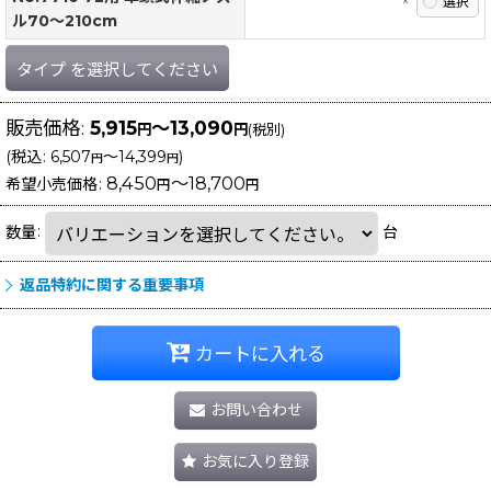
×
ル70〜210cm
タイプ
を選択してください
販売価格
:
5,915
～13,090
円
円
(税別)
(
税込
:
6,507
～14,399
)
円
円
8,450
～18,700
希望小売価格
:
円
円
数量
:
台
返品特約に関する重要事項
カートに入れる
お問い合わせ
お気に入り登録