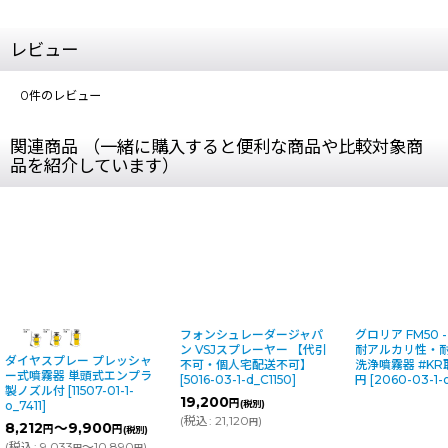
レビュー
0
件のレビュー
関連商品 （一緒に購入すると便利な商品や比較対象商
品を紹介しています）
フォンシュレーダージャパ
グロリア FM50
ン VSJスプレーヤー 【代引
耐アルカリ性・
ダイヤスプレー プレッシャ
不可・個人宅配送不可】
洗浄噴霧器 #K
ー式噴霧器 単頭式エンプラ
[
5016-03-1-d_C1150
]
円
[
2060-03-
製ノズル付
[
11507-01-1-
19,200
円
(税別)
o_7411
]
(
税込
:
21,120
)
円
8,212
～9,900
円
円
(税別)
(
税込
:
9,033
～10,890
)
円
円