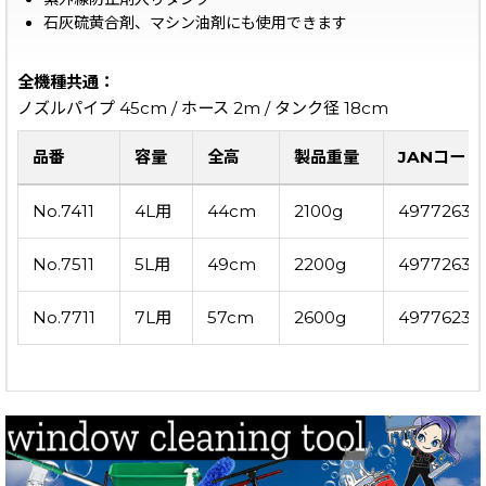
石灰硫黄合剤、マシン油剤にも使用できます
全機種共通：
ノズルパイプ 45cm / ホース 2m / タンク径 18cm
品番
容量
全高
製品重量
JANコード
No.7411
4L用
44cm
2100g
497726307
No.7511
5L用
49cm
2200g
497726307
No.7711
7L用
57cm
2600g
49776230