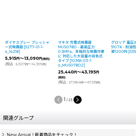
ダイヤスプレー プレッシャ
マキタ 充電式噴霧器
グロリア 蓄圧
ー式噴霧器
[
5277-01-1-
MUS078D - 最高圧力
510TK - 耐
o_14218
]
0.5MPa、本格的な噴霧作業
寄1200円
[
535
に 対応した大容量の背負式
5,915
～13,090
円
円
(税別)
タイプ
[
10365-03-1-
(
税込
:
6,507
～14,399
)
円
円
o_MUS078DZ
]
25,440
～43,195
円
円
(税別)
(
税込
:
27,984
～47,515
)
円
円
1
/
23
関連グループ
New Arrival！新着商品をチェック！