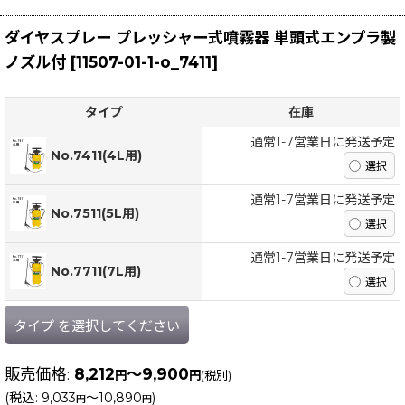
ダイヤスプレー プレッシャー式噴霧器 単頭式エンプラ製
ノズル付
[
11507-01-1-o_7411
]
タイプ
在庫
通常1-7営業日に発送予定
No.7411(4L用)
通常1-7営業日に発送予定
No.7511(5L用)
通常1-7営業日に発送予定
No.7711(7L用)
タイプ
を選択してください
販売価格
:
8,212
～9,900
円
円
(税別)
(
税込
:
9,033
～10,890
)
円
円