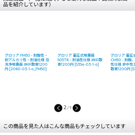
品を紹介しています）
グロリア FM50 - 耐酸性・
グロリア 蓄圧式噴霧器
グロリア 蓄圧
耐アルカリ性・耐油仕様 泡
505TK - 耐油性仕様 #KR取
CM50 - 耐
洗浄噴霧器 #KR取寄1200
寄1200円
[
5354-03-1-o
]
性仕様 非中性洗
円
[
2060-03-1-o_FM50
]
取寄1200円
[
5
2
/
7
この商品を見た人はこんな商品もチェックしています