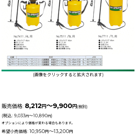
(画像をクリックすると拡大されます)
8,212
～9,900
販売価格
:
円
円
(税別)
(
税込
:
9,033
～10,890
)
円
円
オプションにより価格が変わる場合もあります。
10,950
～13,200
希望小売価格
:
円
円