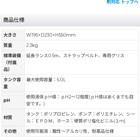
剤対応 トップへ
商品仕様
大きさ
W195×D230×H550mm
質量
2.3kg
標準装備
延長ランス0.5ｍ、ストラップベルト、専用グリス
（付属
品）
タンク容
最大使用容量：5.0L
量
使用液体ｐH値：ｐH2〜12程度(ｐH値はあくまでも目
pH
安です。)
タンク：ポリプロピレン、ポンプ：ポリエチレン、シー
材質
ル：ＥＰＤＭ、ホース：硬質ポリ塩化ビニル(１m)
その他
使用可能液：酸性〜アルカリ性、耐薬品仕様