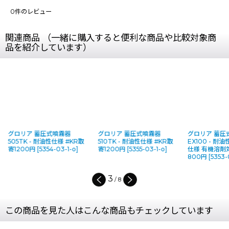
0
件のレビュー
関連商品 （一緒に購入すると便利な商品や比較対象商
品を紹介しています）
グロリア 蓄圧式噴霧器
グロリア 蓄圧式噴霧器
グロリア 蓄圧
505TK - 耐油性仕様 #KR取
510TK - 耐油性仕様 #KR取
EX100 - 耐
寄1200円
[
5354-03-1-o
]
寄1200円
[
5355-03-1-o
]
仕様 有機溶剤対
800円
[
5353-
3
/
8
この商品を見た人はこんな商品もチェックしています