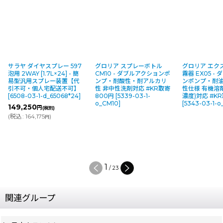
サラヤ ダイヤスプレー 597
グロリア スプレーボトル
グロリア エク
泡用 2WAY [1.7L×24] - 簡
CM10 - ダブルアクションポ
霧器 EX05 -
易型汎用スプレー装置【代
ンプ・耐酸性・耐アルカリ
ンポンプ・耐
引不可・個人宅配送不可】
性 非中性洗剤対応 #KR取寄
性仕様 有機溶
[
6508-03-1-d_65068*24
]
800円
[
5339-03-1-
濃度)対応 #K
o_CM10
]
[
5343-03-1-o
149,250
円
(税別)
(
税込
:
164,175
)
円
1
/
23
関連グループ