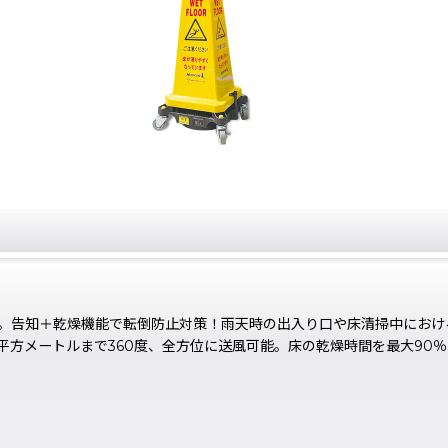
。告知＋乾燥機能で転倒防止対策！雨天時の出入り口や床清掃中におけ
平方メートルまで360度、全方位に送風可能。床の乾燥時間を最大90