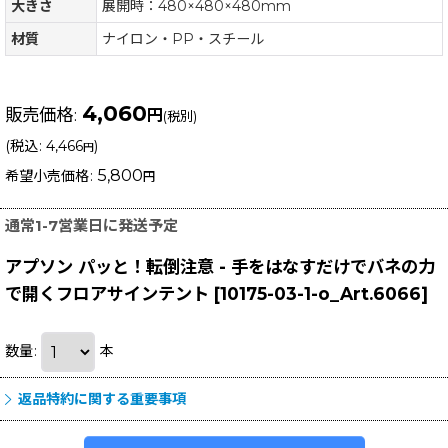
大きさ
展開時：480×480×480mm
材質
ナイロン・PP・スチール
4,060
販売価格
:
円
(税別)
(
税込
:
4,466
)
円
5,800
希望小売価格
:
円
通常1-7営業日に発送予定
アプソン パッと！転倒注意 - 手をはなすだけでバネの力
で開くフロアサインテント
[
10175-03-1-o_Art.6066
]
数量
:
本
返品特約に関する重要事項