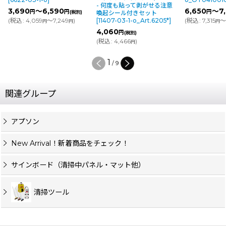
- 何度も貼って剥がせる注意
3,690
～6,590
6,650
～7
円
円
円
(税別)
喚起シール付きセット
(
税込
:
4,059
～7,249
)
(
税込
:
7,315
～
[
11407-03-1-o_Art.6205*
]
円
円
円
4,060
円
(税別)
(
税込
:
4,466
)
円
2
/
9
関連グループ
アプソン
New Arrival！新着商品をチェック！
サインボード（清掃中パネル・マット他）
清掃ツール