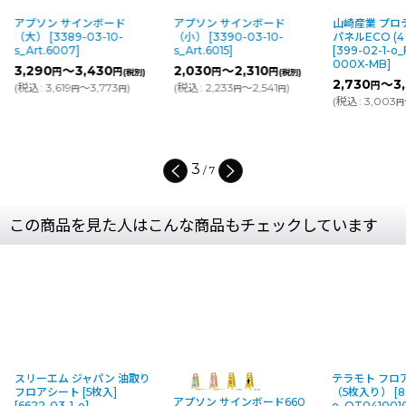
アプソン サインボード
アプソン サインボード
山崎産業 プロテッ
（大）
[
3389-03-10-
（小）
[
3390-03-10-
パネルECO (4ヶ
s_Art.6007
]
s_Art.6015
]
[
399-02-1-o_FU
000X-MB
]
3,290
～3,430
2,030
～2,310
円
円
円
円
(税別)
(税別)
2,730
～3,3
円
(
税込
:
3,619
～3,773
)
(
税込
:
2,233
～2,541
)
円
円
円
円
(
税込
:
3,003
～3
円
4
/
7
この商品を見た人はこんな商品もチェックしています
スリーエム ジャパン 油取り
テラモト フロ
フロアシート [5枚入]
（5枚入り）
[
8
アプソン サインボード660
[
6622-03-1-o
]
o_OT041001