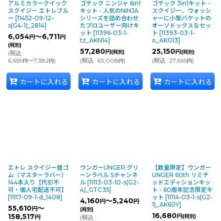
アルミカラークイック
ゴテック ニンジャ 6in1
ゴテック 3in1キット -
スクイジー エトレブル
キット - 人気のNINJA
スクイジー、ウォッシ
ー
[
11452-09-12-
シリーズを詰め合わせ
ャーに小型バケットの
s(G4-1)_2814
]
たプロユーザー向けキ
オーソドックスなセッ
ット
[
11396-03-1-
ト
[
11393-03-1-
6,054
～6,711
円
円
tz_AKN14
]
o_AK013
]
(税別)
57,280
25,150
円
円
(税別)
(税別)
(
税込
:
6,659
～7,382
)
(
税込
:
63,008
)
(
税込
:
27,665
)
円
円
円
円
カートに入れる
カートに入れる
カートに入れる
エトレ スクイジー替ゴ
ウンガーUNGER グリ
【数量限定】ウンガー
ム（マスターラバー）
ーンラベル Sチャンネ
UNGER 60th リミテ
144本入り【代引不
ル
[
11113-03-10-s(G2-
ッドエディションキッ
可・個人宅配送不可】
4)_GTC35
]
ト - 60周年記念限定キ
[
11117-09-1-d_1408
]
ット
[
11114-03-1-s(G2-
4,160
～5,240
円
円
1)_AK60Y
]
55,610
～
円
(税別)
16,680
158,517
円
(税別)
円
(
税込
: