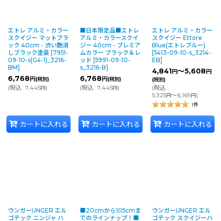
エトレ アルミ・カラー
■日本限定品■エトレ
エトレ アルミ・カラー
スクイジー マットブラ
アルミ・カラースクイ
スクイジー Ettore
ック 40cm - 渋い艶消
ジー 40cm - プレミア
Blue(エトレブルー)
しブラック塗装
[
7951-
ムカラー ブラック＆レ
[
5413-09-10-s_3214-
09-10-s(G4-1)_3216-
ッド
[
5991-09-10-
EB
]
BM
]
s_3216-B
]
4,841
～5,608
円
円
6,768
6,768
円
円
(税別)
(税別)
(税別)
(
税込
:
7,445
)
(
税込
:
7,445
)
(
税込
:
円
円
5,325
～6,169
)
円
円
1
件
カートに入れる
カートに入れる
カートに入れる
ウンガーUNGER エル
■20cmから105cmま
ウンガーUNGER エル
ゴテック ニンジャ ハ
でのラインナップ！■
ゴテック スクイジーハ