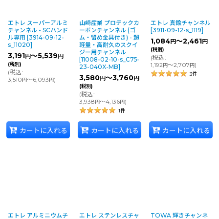
エトレ スーパーアルミ
山崎産業 プロテックカ
エトレ 真鍮チャンネル
チャンネル - SCハンド
ーボンチャンネル (ゴ
[
3911-09-12-s_1119
]
ル専用
[
3914-09-12-
ム・留め金具付き) - 超
1,084
～2,461
円
円
s_11020
]
軽量・高耐久のスクイ
(税別)
ジー用チャンネル
3,191
～5,539
円
円
(
税込
:
[
11008-02-10-s_C75-
(税別)
1,192
～2,707
)
円
円
23-040X-MB
]
(
税込
:
3
件
3,580
～3,760
円
円
3,510
～6,093
)
円
円
(税別)
(
税込
:
3,938
～4,136
)
円
円
1
件
カートに入れる
カートに入れる
カートに入れる
エトレ アルミニウムチ
エトレ ステンレスチャ
TOWA 輝きチャンネ