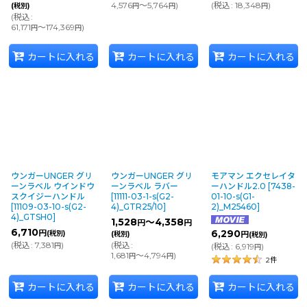
4,576
～5,764
)
(
税込
:
18,348
)
(税別)
円
円
円
(
税込
:
61,171
～174,369
)
円
円
カートに入れる
カートに入れる
カートに入れる
ウンガーUNGER グリ
ウンガーUNGER グリ
モアマン エクセレイタ
ーンラベル ウインドウ
ーンラベル ラバー
ーハンドル2.0
[
7438-
スクイジーハンドル
[
11111-03-1-s(G2-
01-10-s(G1-
[
11109-03-10-s(G2-
4)_GTR25/10
]
2)_M25460
]
4)_GTSH0
]
1,528
～4,358
円
円
6,710
円
6,290
(税別)
(税別)
円
(税別)
(
税込
:
7,381
)
(
税込
:
円
(
税込
:
6,919
)
円
1,681
～4,794
)
円
円
2
件
カートに入れる
カートに入れる
カートに入れる