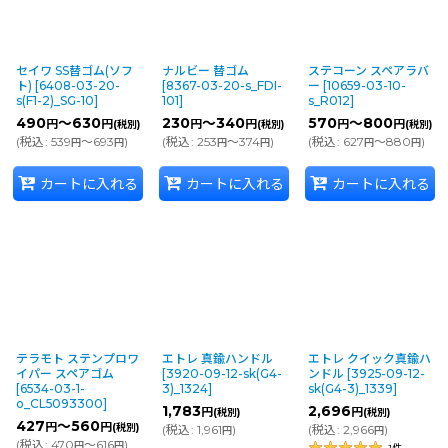
セイワ SS替ゴム(ソフ
ナルビー 替ゴム
ステコーン スペアラバ
ト)
[
6408-03-20-
[
8367-03-20-s_FDI-
ー
[
10659-03-10-
s(F1-2)_SG-10
]
101
]
s_R012
]
490
～630
230
～340
570
～800
円
円
円
円
円
円
(税別)
(税別)
(税別)
(
税込
:
539
～693
)
(
税込
:
253
～374
)
(
税込
:
627
～880
)
円
円
円
円
円
円
カートに入れる
カートに入れる
カートに入れる
テラモト ステンプロワ
エトレ 真鍮ハンドル
エトレ クイック真鍮ハ
イパー スペアゴム
[
3920-09-12-sk(G4-
ンドル
[
3925-09-12-
[
6534-03-1-
3)_1324
]
sk(G4-3)_1339
]
o_CL5093300
]
1,783
2,696
円
円
(税別)
(税別)
427
～560
円
円
(税別)
(
税込
:
1,961
)
(
税込
:
2,966
)
円
円
(
税込
:
470
～616
)
円
円