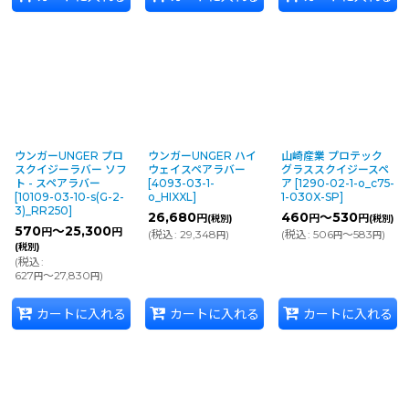
ウンガーUNGER プロ
ウンガーUNGER ハイ
山崎産業 プロテック
スクイジーラバー ソフ
ウェイスペアラバー
グラススクイジースペ
ト - スペアラバー
[
4093-03-1-
ア
[
1290-02-1-o_c75-
[
10109-03-10-s(G-2-
o_HIXXL
]
1-030X-SP
]
3)_RR250
]
26,680
460
～530
円
円
円
(税別)
(税別)
570
～25,300
円
円
(
税込
:
29,348
)
(
税込
:
506
～583
)
円
円
円
(税別)
(
税込
:
627
～27,830
)
円
円
カートに入れる
カートに入れる
カートに入れる