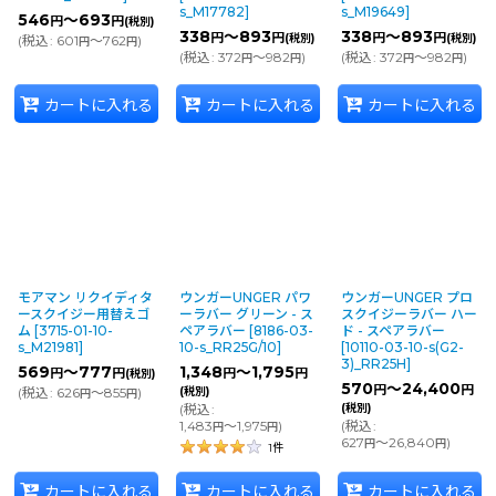
s_M17782
]
s_M19649
]
546
～693
円
円
(税別)
338
～893
338
～893
円
円
円
円
(税別)
(税別)
(
税込
:
601
～762
)
円
円
(
税込
:
372
～982
)
(
税込
:
372
～982
)
円
円
円
円
カートに入れる
カートに入れる
カートに入れる
モアマン リクイディタ
ウンガーUNGER パワ
ウンガーUNGER プロ
ースクイジー用替えゴ
ーラバー グリーン - ス
スクイジーラバー ハー
ム
[
3715-01-10-
ペアラバー
[
8186-03-
ド - スペアラバー
s_M21981
]
10-s_RR25G/10
]
[
10110-03-10-s(G2-
3)_RR25H
]
569
～777
1,348
～1,795
円
円
円
円
(税別)
570
～24,400
円
円
(
税込
:
626
～855
)
(税別)
円
円
(
税込
:
(税別)
1,483
～1,975
)
(
税込
:
円
円
627
～26,840
)
円
円
1
件
カートに入れる
カートに入れる
カートに入れる