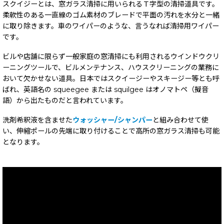
スクイジーとは、窓ガラス清掃に用いられるＴ字型の清掃道具です。
柔軟性のある一直線のゴム素材のブレードで平面の汚れを水分と一緒
に取り除きます。車のワイパーのような、言うなれば清掃用ワイパー
です。
ビルや店舗に限らず一般家庭の窓清掃にも利用されるウインドウクリ
ーニングツールで、ビルメンテナンス、ハウスクリーニングの業務に
おいて欠かせない道具。日本ではスクイージーやスキージー等とも呼
ばれ、英語名の squeegee または squilgee はオノマトペ（擬音
語）から出たものだと言われています。
洗剤希釈液を含ませた
ウォッシャー/シャンパー
と組み合わせて使
い、伸縮ポールの先端に取り付けることで高所の窓ガラス清掃も可能
となります。