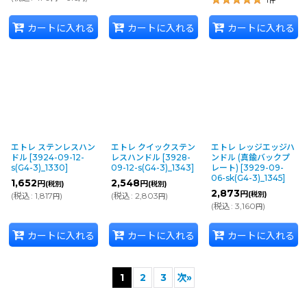
1
件
カートに入れる
カートに入れる
カートに入れる
エトレ ステンレスハン
エトレ クイックステン
エトレ レッジエッジハ
ドル
[
3924-09-12-
レスハンドル
[
3928-
ンドル (真鍮バックプ
s(G4-3)_1330
]
09-12-s(G4-3)_1343
]
レート)
[
3929-09-
06-sk(G4-3)_1345
]
1,652
2,548
円
円
(税別)
(税別)
2,873
円
(税別)
(
税込
:
1,817
)
(
税込
:
2,803
)
円
円
(
税込
:
3,160
)
円
カートに入れる
カートに入れる
カートに入れる
1
2
3
次
»