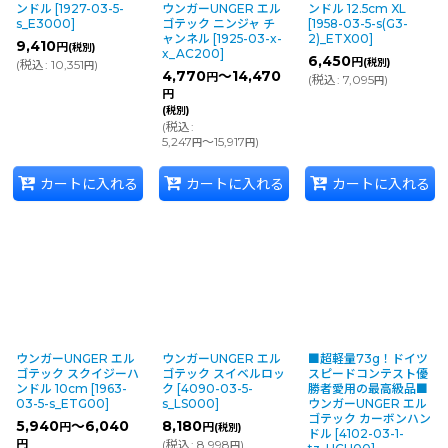
ンドル
[
1927-03-5-
ウンガーUNGER エル
ンドル 12.5cm XL
s_E3000
]
ゴテック ニンジャ チ
[
1958-03-5-s(G3-
ャンネル
[
1925-03-x-
2)_ETX00
]
9,410
円
(税別)
x_AC200
]
6,450
円
(税別)
(
税込
:
10,351
)
円
4,770
～14,470
円
(
税込
:
7,095
)
円
円
(税別)
(
税込
:
5,247
～15,917
)
円
円
カートに入れる
カートに入れる
カートに入れる
ウンガーUNGER エル
ウンガーUNGER エル
■超軽量73g！ドイツ
ゴテック スクイジーハ
ゴテック スイベルロッ
スピードコンテスト優
ンドル 10cm
[
1963-
ク
[
4090-03-5-
勝者愛用の最高級品■
03-5-s_ETG00
]
s_LS000
]
ウンガーUNGER エル
ゴテック カーボンハン
5,940
～6,040
8,180
円
円
(税別)
ドル
[
4102-03-1-
円
(
税込
:
8,998
)
円