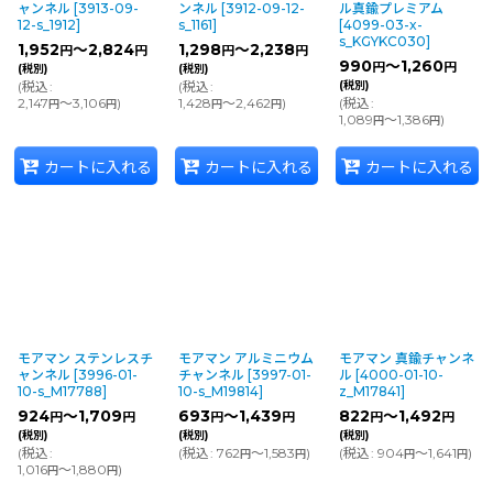
ャンネル
[
3913-09-
ンネル
[
3912-09-12-
ル真鍮プレミアム
12-s_1912
]
s_1161
]
[
4099-03-x-
s_KGYKC030
]
1,952
～2,824
1,298
～2,238
円
円
円
円
990
～1,260
円
円
(税別)
(税別)
(
税込
:
(
税込
:
(税別)
2,147
～3,106
)
1,428
～2,462
)
(
税込
:
円
円
円
円
1,089
～1,386
)
円
円
カートに入れる
カートに入れる
カートに入れる
モアマン ステンレスチ
モアマン アルミニウム
モアマン 真鍮チャンネ
ャンネル
[
3996-01-
チャンネル
[
3997-01-
ル
[
4000-01-10-
10-s_M17788
]
10-s_M19814
]
z_M17841
]
924
～1,709
693
～1,439
822
～1,492
円
円
円
円
円
円
(税別)
(税別)
(税別)
(
税込
:
(
税込
:
762
～1,583
)
(
税込
:
904
～1,641
)
円
円
円
円
1,016
～1,880
)
円
円