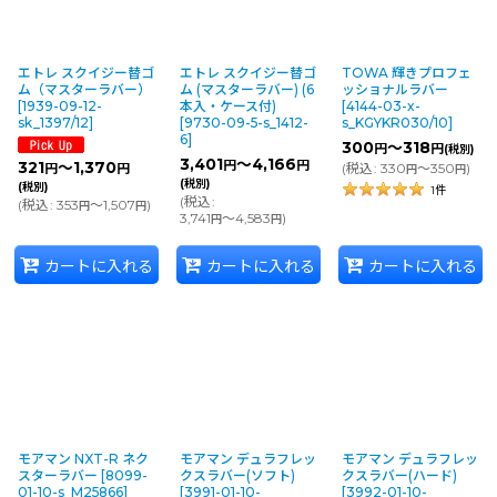
エトレ スクイジー替ゴ
エトレ スクイジー替ゴ
TOWA 輝きプロフェ
ム（マスターラバー）
ム (マスターラバー) (6
ッショナルラバー
[
1939-09-12-
本入・ケース付)
[
4144-03-x-
sk_1397/12
]
[
9730-09-5-s_1412-
s_KGYKR030/10
]
6
]
300
～318
円
円
(税別)
3,401
～4,166
円
円
321
～1,370
(
税込
:
330
～350
)
円
円
円
円
(税別)
(税別)
1
件
(
税込
:
(
税込
:
353
～1,507
)
円
円
3,741
～4,583
)
円
円
カートに入れる
カートに入れる
カートに入れる
モアマン NXT-R ネク
モアマン デュラフレッ
モアマン デュラフレッ
スターラバー
[
8099-
クスラバー(ソフト)
クスラバー(ハード)
01-10-s_M25866
]
[
3991-01-10-
[
3992-01-10-