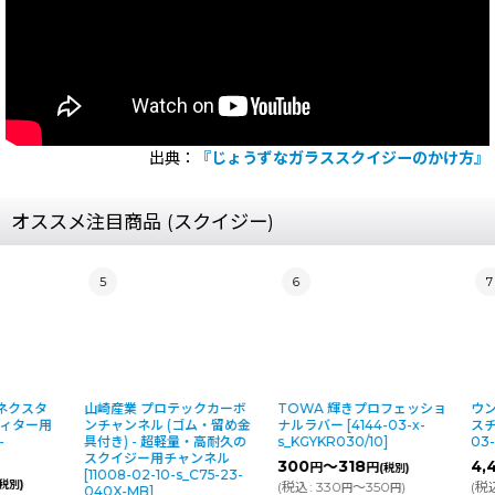
出典：
『じょうずなガラススクイジーのかけ方』
オススメ注目商品 (スクイジー)
5
6
7
山崎産業 プロテックカーボ
TOWA 輝きプロフェッショ
ウンガーUNG
ンチャンネル (ゴム・留め金
ナルラバー
[
4144-03-x-
スチャンネル 
具付き) - 超軽量・高耐久の
s_KGYKR030/10
]
03-10-s_UC3
スクイジー用チャンネル
300
～318
4,410
～5,
円
円
円
(税別)
[
11008-02-10-s_C75-23-
(
税込
:
330
～350
)
(
税込
:
4,851
～
円
円
円
040X-MB
]