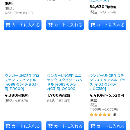
tz_UCH00
]
(税別)
54,630
円
(税別)
(
税込
:
(
税込
:
60,093
)
6,534
～6,644
)
円
円
円
カートに入れる
カートに入れる
カートに入れる
ウンガーUNGER プロ
ウンガーUNGER ユニ
ウンガーUNGER ステ
ステンレスハンドル
テック スクイジーハン
ンレスチャンネル プラ
[
4088-03-10-s(G3-
ドル
[
4089-03-5-
ス
[
4103-03-10-
3)_PR000
]
z(G3-3)_OG000
]
s_UC350
]
4,380
1,700
4,410
～5,520
円
円
円
円
(税別)
(税別)
(
税込
:
4,818
)
(
税込
:
1,870
)
(税別)
円
円
(
税込
:
4,851
～6,072
)
円
円
1
件
カートに入れる
カートに入れる
カートに入れる