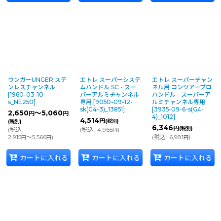
ウンガーUNGER ステ
エトレ スーパーシステ
エトレ スーパーチャン
ンレスチャンネル
ムハンドル SC - スー
ネル用 コンツアープロ
[
1960-03-10-
パーアルミチャンネル
ハンドル - スーパーア
s_NE250
]
専用
[
9050-09-12-
ルミチャンネル専用
sk(G4-3)_13851
]
[
3935-09-6-s(G4-
2,650
～5,060
円
円
4)_1012
]
4,514
円
(税別)
(税別)
6,346
円
(税別)
(
税込
:
(
税込
:
4,965
)
円
2,915
～5,566
)
(
税込
:
6,981
)
円
円
円
カートに入れる
カートに入れる
カートに入れる