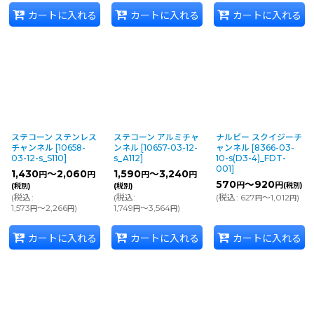
カートに入れる
カートに入れる
カートに入れる
ステコーン ステンレス
ステコーン アルミチャ
ナルビー スクイジーチ
チャンネル
[
10658-
ンネル
[
10657-03-12-
ャンネル
[
8366-03-
03-12-s_S110
]
s_A112
]
10-s(D3-4)_FDT-
001
]
1,430
～2,060
1,590
～3,240
円
円
円
円
570
～920
円
円
(税別)
(税別)
(税別)
(
税込
:
(
税込
:
(
税込
:
627
～1,012
)
円
円
1,573
～2,266
)
1,749
～3,564
)
円
円
円
円
カートに入れる
カートに入れる
カートに入れる