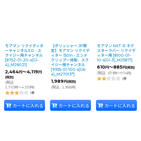
モアマン リクイディタ
【ポリッシャー.JP限
モアマン NXT-R ネク
ーチャンネル3.0 - ス
定】モアマン リクイデ
スターラバー リクイデ
クイジー用チャンネル
ィター 15cm - エンド
ィター用
[
8100-01-
[
8752-01-20-s(G1-
クリップ一体型、スク
10-s(G1-3)_M25871
]
4)_M26021
]
イジー用チャンネル
610
～885
円
円
(税別)
[
9955-01-100-s(G6-
2,464
～4,119
円
円
(
税込
:
671
～974
)
円
円
4)_M27013*
]
(税別)
1
件
1,989
円
(税別)
(
税込
:
2,710
～4,531
)
(
税込
:
2,188
)
円
円
円
1
件
カートに入れる
カートに入れる
カートに入れる