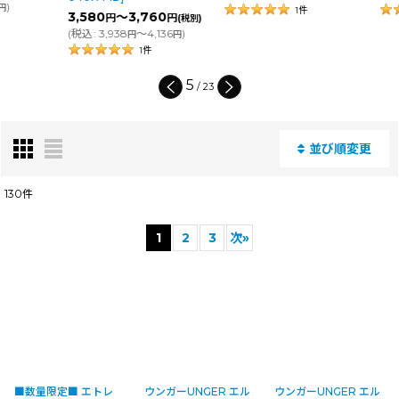
1
件
3,580
～3,760
円
円
(税別)
(
税込
:
3,938
～4,136
)
円
円
1
件
5
/
23
並び順変更
閉じる
130
件
表示数
:
1
2
3
次
»
並び順
:
絞り込む
■数量限定■ エトレ
ウンガーUNGER エル
ウンガーUNGER エル