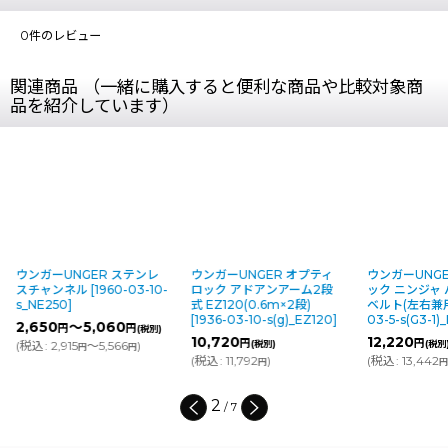
0
件のレビュー
関連商品 （一緒に購入すると便利な商品や比較対象商
品を紹介しています）
ーUNGER ステンレ
ウンガーUNGER オプティ
ウンガーUNGER エルゴ
ャンネル
[
1960-03-10-
ロック アドアンアーム2段
ック ニンジャ バケット
250
]
式 EZ120(0.6m×2段)
ベルト(左右兼用)
[
2024
[
1936-03-10-s(g)_EZ120
]
03-5-s(G3-1)_BB010
]
0
～5,060
円
円
(税別)
10,720
12,220
円
円
2,915
～5,566
)
(税別)
(税別)
円
円
(
税込
:
11,792
)
(
税込
:
13,442
)
円
円
3
/
7