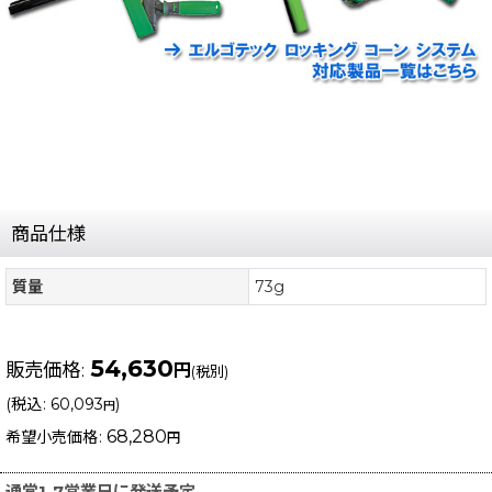
商品仕様
質量
73g
54,630
販売価格
:
円
(税別)
(
税込
:
60,093
)
円
68,280
希望小売価格
:
円
通常1-7営業日に発送予定