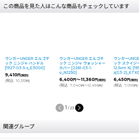
この商品を見た人はこんな商品もチェックしています
ウンガーUNGER エルゴテ
ウンガーUNGER エルゴテ
ウンガーUNG
ック ニンジャ ハンドル
ック ニンジャ ウォッシャー
ック スクイジ
[
1927-03-5-s_E3000
]
カバー
[
2261-03-1-
12.5cm XL
[
19
o_NJ250
]
s(G3-2)_ETX
9,410
円
(税別)
6,400
～11,360
6,450
円
円
円
(
税込
:
10,351
)
(税別)
(税別)
円
(
税込
:
7,040
～12,496
)
(
税込
:
7,095
)
円
円
円
1
/
23
関連グループ