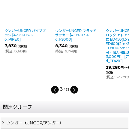
ウンガーUNGER パイプブ
ウンガーUNGER フラッド
ウンガーUNGE
ラシ
[
4229-03-1-
サッカー
[
4199-03-1-
ロック アドア
o_PIPE0
]
o_FS000
]
式 ED450(1.
ED600(2m×
7,830
8,340
円
円
(税別)
(税別)
ED900(3m
(
税込
:
8,613
)
(
税込
:
9,174
)
円
円
可・個人宅配
3,000円】
[
7
d_ED450
]
29,280
～
円
(税別)
(
税込
:
32,208
3
/
23
関連グループ
ウンガー（UNGER/アンガー）