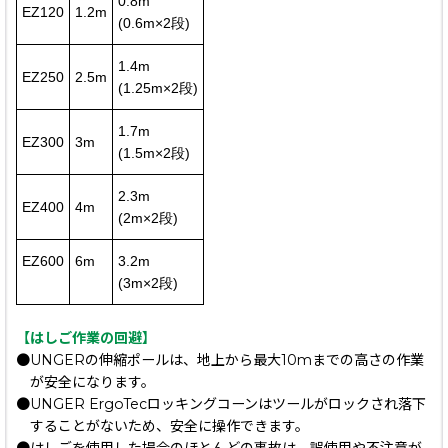
0.8m
EZ120
1.2m
(0.6m×2段)
1.4m
EZ250
2.5m
(1.25m×2段)
1.7m
EZ300
3m
(1.5m×2段)
2.3m
EZ400
4m
(2m×2段)
EZ600
6m
3.2m
(3m×2段)
【はしご作業の回避】
●UNGERの伸縮ポールは、地上から最大10mまでの高さの作業
が安全になります。
●UNGER ErgoTecロッキングコーンはツールがロックされ落下
することがないため、安全に操作できます。