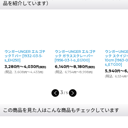
品を紹介しています）
ルゴテ
ウンガーUNGER エルゴテ
ウンガーUNGER エルゴテ
ウンガ
-5-
ック ガラススクレーパー
ック スクイジーハンドル
ック 
[
1956-03-1-o_EG100
]
10cm
[
1963-03-5-
12.5c
s_ETG00
]
s(G3-
6,140
～8,180
円
円
円
(税別)
(税別)
5,940
～6,040
6,45
円
円
33
)
(
税込
:
6,754
～8,998
)
(税別)
円
円
円
(
税込
:
6,534
～6,644
)
(
税込
:
円
円
4
/
5
この商品を見た人はこんな商品もチェックしています