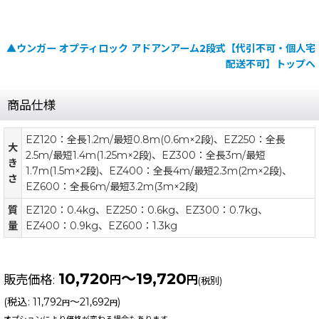
▲ウンガー オプティロック アドアンアーム2段式【代引不可・個人宅
配送不可】トップへ
商品仕様
EZ120：全長1.2m/最短0.8m(0.6m×2段)、EZ250：全長
大
2.5m/最短1.4m(1.25m×2段)、EZ300：全長3m/最短
き
1.7m(1.5m×2段)、EZ400：全長4m/最短2.3m(2m×2段)、
さ
EZ600：全長6m/最短3.2m(3m×2段)
質
EZ120：0.4kg、EZ250：0.6kg、EZ300：0.7kg、
量
EZ400：0.9kg、EZ600：1.3kg
10,720
～19,720
販売価格
:
円
円
(税別)
(
税込
:
11,792
～21,692
)
円
円