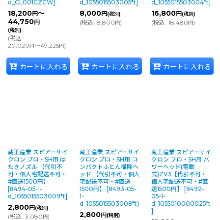
o_CL001GZCW
]
d_1055015503005*t
]
d_1055015503004*t
]
18,200
～
8,000
16,800
円
円
円
(税別)
(税別)
44,750
円
(
税込
:
8,800
)
(
税込
:
18,480
)
円
円
(税別)
(
税込
:
20,020
～49,225
)
円
円
カートに入れる
カートに入れる
カートに入れる
蔵王産業 スピアーサイ
蔵王産業 スピアーサイ
蔵王産業 スピアーサイ
クロン プロ・SH用 は
クロン プロ・SH用 コ
クロン プロ・SH用 パ
たきノズル 【代引不
ンパクトふとん掃除ヘ
ワーヘッド(電動
可・個人宅配送不可・
ッド 【代引不可・個人
式)ZV3【代引不可・
#直送1500円】
宅配送不可・#直送
個人宅配送不可・#直
[
8494-05-1-
1500円】
[
8493-05-
送1500円】
[
8492-
d_1055015503009*t
]
1-
05-1-
d_1055015503008*t
]
d_1055010000025*t
2,800
円
(税別)
]
2,800
円
(税別)
(
税込
:
3,080
)
円