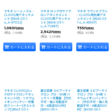
マキタ シートノズル -
マキタ ロック付サイク
マキタ ラウンドブラシ
CL001G用アタッチメ
ロンアタッチメント -
- CL001G用先端アタ
ント
[
8548-03-1-
CL001G用アタッチメ
ッチメント
[
8545-03-
o_A-67022
]
ント
[
8546-03-1-
1-o_A-65947
]
o_A-72687
]
1,060
755
円
円
(税別)
(税別)
2,942
円
(税別)
(
税込
:
1,166
)
(
税込
:
831
)
円
円
(
税込
:
3,236
)
円
カートに入れる
カートに入れる
カートに入れる
マキタ CL001G(ロッ
蔵王産業 スピアーサイ
蔵王産業 スピアーサイ
ク付サイクロンアタッ
クロン プロ・SH用 バ
クロン プロ・SH用 リ
チメント付) - リチウム
ッテリー充電器 【代引
チウムイオンバッテリ
イオンバッテリー充電
不可・個人宅配送不
ー 【代引不可・個人宅
式クリーナー[ダストカ
可・#直送1500円】
配送不可・#直送1500
ップ]
[
8543-03-1-
[
8500-05-1-
円】
[
8499-05-1-