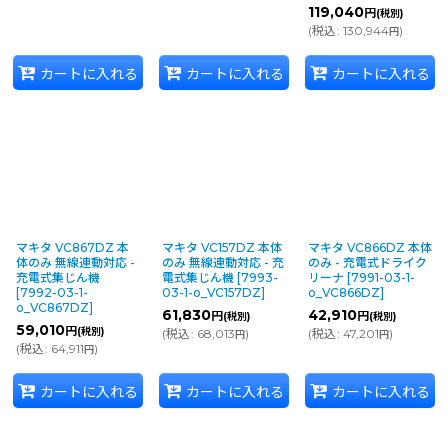
119,040
円
(税別)
(
税込
:
130,944
)
円
カートに入れる
カートに入れる
カートに入れる
マキタ VC867DZ 本
マキタ VC157DZ 本体
マキタ VC866DZ 本体
体のみ 無線連動対応 -
のみ 無線連動対応 - 充
のみ - 充電式ドライク
充電式集じん機
電式集じん機
[
7993-
リーナ
[
7991-03-1-
[
7992-03-1-
03-1-o_VC157DZ
]
o_VC866DZ
]
o_VC867DZ
]
61,830
42,910
円
円
(税別)
(税別)
59,010
円
(税別)
(
税込
:
68,013
)
(
税込
:
47,201
)
円
円
(
税込
:
64,911
)
円
カートに入れる
カートに入れる
カートに入れる