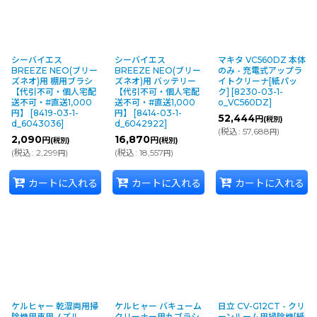
シーバイエス
シーバイエス
マキタ VC560DZ 本体
BREEZE NEO(ブリー
BREEZE NEO(ブリー
のみ - 充電式アップラ
ズネオ)用 棚用ブラシ
ズネオ)用 バッテリー
イトクリーナ[紙パッ
【代引不可・個人宅配
【代引不可・個人宅配
ク]
[
8230-03-1-
送不可・#直送1,000
送不可・#直送1,000
o_VC560DZ
]
円】
[
8419-03-1-
円】
[
8414-03-1-
52,444
円
(税別)
d_6043036
]
d_6042922
]
(
税込
:
57,688
)
円
2,090
16,870
円
円
(税別)
(税別)
(
税込
:
2,299
)
(
税込
:
18,557
)
円
円
カートに入れる
カートに入れる
カートに入れる
ケルヒャー 乾湿両用掃
ケルヒャー バキューム
日立 CV-G12CT - クリ
除機用車用ノズル
クリーナー用丸ブラシ
ーンルーム用掃除機[紙