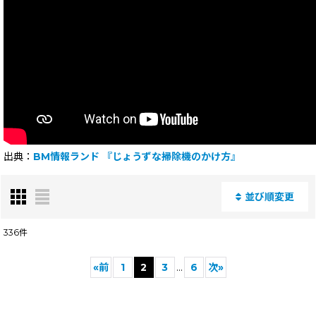
出典：
BM情報ランド
『じょうずな掃除機のかけ方』
並び順変更
閉じる
336
件
表示数
:
«
前
1
2
3
...
6
次
»
並び順
: