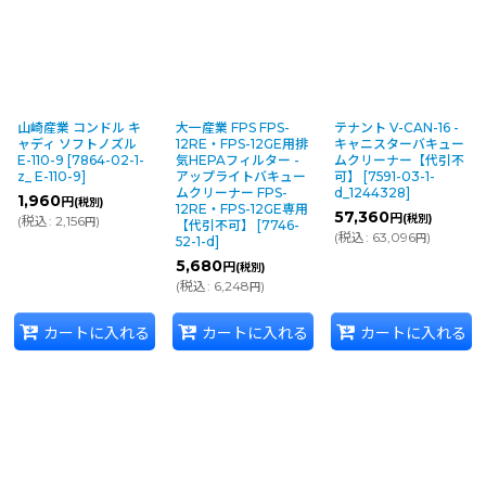
山崎産業 コンドル キ
大一産業 FPS FPS-
テナント V-CAN-16 -
ャディ ソフトノズル
12RE・FPS-12GE用排
キャニスターバキュー
E-110-9
[
7864-02-1-
気HEPAフィルター -
ムクリーナー【代引不
z_ E-110-9
]
アップライトバキュー
可】
[
7591-03-1-
ムクリーナー FPS-
d_1244328
]
1,960
円
(税別)
12RE・FPS-12GE専用
57,360
円
(税別)
(
税込
:
2,156
)
円
【代引不可】
[
7746-
(
税込
:
63,096
)
円
52-1-d
]
5,680
円
(税別)
(
税込
:
6,248
)
円
カートに入れる
カートに入れる
カートに入れる