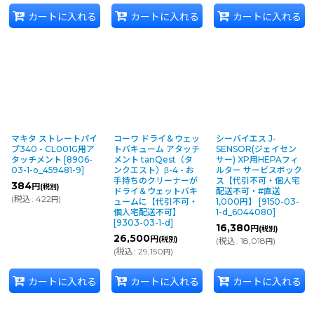
カートに入れる
カートに入れる
カートに入れる
マキタ ストレートパイ
コーワ ドライ＆ウェッ
シーバイエス J-
プ340 - CL001G用ア
トバキューム アタッチ
SENSOR(ジェイセン
タッチメント
[
8906-
メント tanQest（タ
サー) XP用HEPAフィ
03-1-o_459481-9
]
ンクエスト）β-4 - お
ルター サービスボック
手持ちのクリーナーが
ス【代引不可・個人宅
384
円
(税別)
ドライ＆ウェットバキ
配送不可・#直送
(
税込
:
422
)
円
ュームに【代引不可・
1,000円】
[
9150-03-
個人宅配送不可】
1-d_6044080
]
[
9303-03-1-d
]
16,380
円
(税別)
26,500
円
(税別)
(
税込
:
18,018
)
円
(
税込
:
29,150
)
円
カートに入れる
カートに入れる
カートに入れる