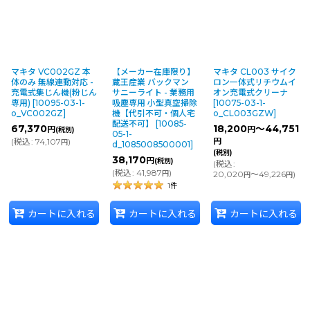
絞り込む
マキタ VC002GZ 本
【メーカー在庫限り】
マキタ CL003 サイク
体のみ 無線連動対応 -
蔵王産業 バックマン
ロン一体式リチウムイ
充電式集じん機(粉じん
サニーライト - 業務用
オン充電式クリーナ
専用)
[
10095-03-1-
吸塵専用 小型真空掃除
[
10075-03-1-
o_VC002GZ
]
機【代引不可・個人宅
o_CL003GZW
]
配送不可】
[
10085-
67,370
18,200
～44,751
円
円
(税別)
05-1-
(
税込
:
74,107
)
円
円
d_1085008500001
]
(税別)
38,170
円
(税別)
(
税込
:
(
税込
:
41,987
)
円
20,020
～49,226
)
円
円
1
件
カートに入れる
カートに入れる
カートに入れる