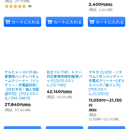
(
税込
:
29,733
)
円
2,400
円
(税別)
1
件
(
税込
:
2,640
)
円
カートに入れる
カートに入れる
カートに入れる
ケルヒャー HV 1/1 Bp
日立 CV-TN11 - トナー
マキタ CL121D - リチ
業務用ハンディバキュ
対応業務用掃除機[紙パ
ウムイオンバッテリー
ームクリーナー（バッ
ック]
[
1031-03-1-
充電式クリーナー[ダス
テリー・充電器別売）
o_CV-TN11
]
トバッグ / 紙パック]
【代引不可・個人宅配
[
7113-03-1-
42,140
円
(税別)
送不可】
[
7122-03-1-
o_CL121DZ
]
(
税込
:
46,354
)
円
d_1.394-266.0
]
11,050
～21,130
円
27,840
円
(税別)
円
(
税込
:
30,624
)
円
(税別)
(
税込
:
12,155
～23,243
)
円
円