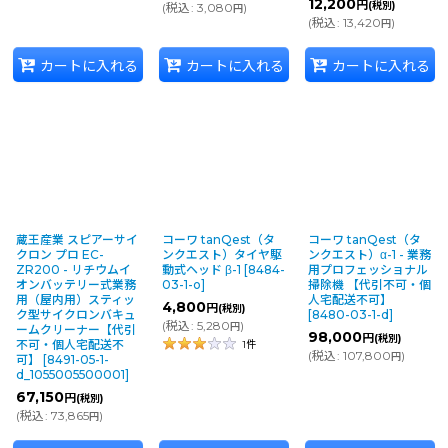
12,200
円
(税別)
(
税込
:
3,080
)
円
(
税込
:
13,420
)
円
カートに入れる
カートに入れる
カートに入れる
蔵王産業 スピアーサイ
コーワ tanQest（タ
コーワ tanQest（タ
クロン プロ EC-
ンクエスト）タイヤ駆
ンクエスト）α-1 - 業務
ZR200 - リチウムイ
動式ヘッド β-1
[
8484-
用プロフェッショナル
オンバッテリー式業務
03-1-o
]
掃除機 【代引不可・個
用（屋内用）スティッ
人宅配送不可】
4,800
円
(税別)
ク型サイクロンバキュ
[
8480-03-1-d
]
(
税込
:
5,280
)
円
ームクリーナー【代引
98,000
円
(税別)
不可・個人宅配送不
1
件
(
税込
:
107,800
)
円
可】
[
8491-05-1-
d_1055005500001
]
67,150
円
(税別)
(
税込
:
73,865
)
円