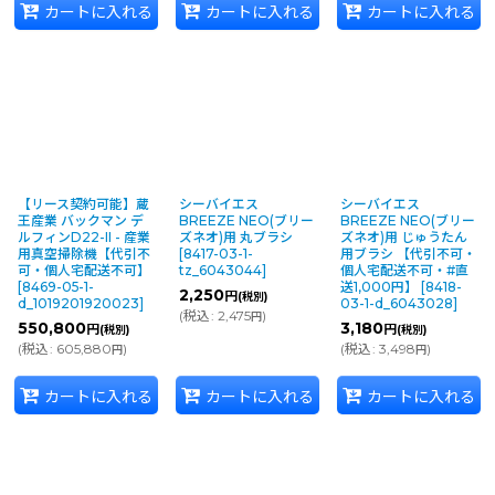
カートに入れる
カートに入れる
カートに入れる
【リース契約可能】蔵
シーバイエス
シーバイエス
王産業 バックマン デ
BREEZE NEO(ブリー
BREEZE NEO(ブリー
ルフィンD22-II - 産業
ズネオ)用 丸ブラシ
ズネオ)用 じゅうたん
用真空掃除機【代引不
[
8417-03-1-
用ブラシ 【代引不可・
可・個人宅配送不可】
tz_6043044
]
個人宅配送不可・#直
[
8469-05-1-
送1,000円】
[
8418-
2,250
円
(税別)
d_1019201920023
]
03-1-d_6043028
]
(
税込
:
2,475
)
円
550,800
3,180
円
円
(税別)
(税別)
(
税込
:
605,880
)
(
税込
:
3,498
)
円
円
カートに入れる
カートに入れる
カートに入れる