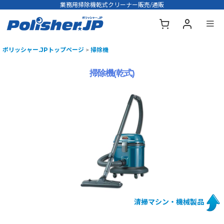
業務用掃除機乾式クリーナー販売/通販
ポリッシャー.JPトップページ
>
掃除機
掃除機(乾式)
清掃マシン・機械製品