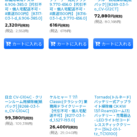
6.906-385.0【代引不
9.770-656.0【代引不
パック]
[
8269-03-1-
可・個人宅配送不可・
可・個人宅配送不可・
o_CV-G12CT
]
#直送1500円】
[
8317-
#直送1500円】
[
8316-
72,880
円
(税別)
03-1-d_6.906-385.0
]
03-1-d_9.770-656.0
]
(
税込
:
80,168
)
円
2,320
616
円
円
(税別)
(税別)
(
税込
:
2,552
)
(
税込
:
678
)
円
円
カートに入れる
カートに入れる
カートに入れる
日立 CV-G104C - クリ
ケルヒャー T 7/1
Tornado(トルネード)
ーンルーム用掃除機[紙
Classic(クラシック) 業
バッテリー式アップラ
パック]
[
8268-03-1-
務用ドライクリーナー
イト掃除機 CK KW
o_CV-G104C
]
【代引不可・個人宅配
13/1 Roam(ローム13)
送不可】
[
8217-03-1-
バッテリー・充電器込
99,380
円
(税別)
d_1.527-193.0
]
- LEDライト付コード
(
税込
:
109,318
)
円
レススティッククリー
26,400
円
(税別)
ナー
[
5142-01-1-
(
税込
:
29,040
)
円
tz_TC10100
]