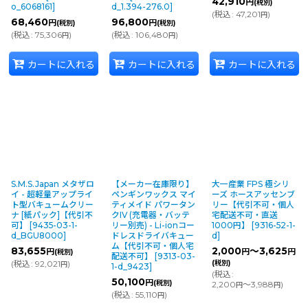
42,910
円
(税別)
o_6068161
]
d_1.394-276.0
]
(
税込
:
47,201
)
円
68,460
96,800
円
円
(税別)
(税別)
(
税込
:
75,306
)
(
税込
:
106,480
)
円
円
カートに入れる
カートに入れる
カートに入れる
S.M.S.Japan メタザロ
【メーカー在庫限り】
大一産業 FPS 極シリ
イ - 超軽量アップライ
ペンギンワックス マイ
ーズ ホースアッセンブ
ト型バキュームクリー
ティメイド パワータン
リー【代引不可・個人
ナ [紙パック]【代引不
クIV (充電器・バッテ
宅配送不可・直送
可】
[
9435-03-1-
リー別売) - Li-ionコー
1000円】
[
9316-52-1-
d_BGU8000
]
ドレスドライバキュー
d
]
ム【代引不可・個人宅
83,655
2,000
～3,625
円
円
円
(税別)
配送不可】
[
9313-03-
(
税込
:
92,021
)
(税別)
円
1-d_9423
]
(
税込
:
50,100
円
(税別)
2,200
～3,988
)
円
円
(
税込
:
55,110
)
円