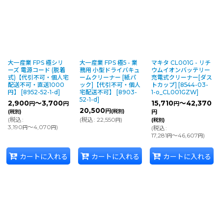
大一産業 FPS 極シリ
大一産業 FPS 極5 - 業
マキタ CL001G - リチ
ーズ 電源コード (脱着
務用 小型ドライバキュ
ウムイオンバッテリー
式)【代引不可・個人宅
ームクリーナー [紙パ
充電式クリーナー[ダス
配送不可・直送1000
ック]【代引不可・個人
トカップ]
[
8544-03-
円】
[
8952-52-1-d
]
宅配送不可】
[
8903-
1-o_CL001GZW
]
52-1-d
]
2,900
～3,700
15,710
～42,370
円
円
円
20,500
円
(税別)
(税別)
円
(
税込
:
(
税込
:
22,550
)
円
(税別)
3,190
～4,070
)
円
円
(
税込
:
17,281
～46,607
)
円
円
カートに入れる
カートに入れる
カートに入れる