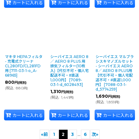
カートに入れる
カートに入れる
カートに入れる
マキタ HEPAフィルタ
シーバイエス AERO 8
シーバイエス マルブラ
- 充電式クリーナ
／ AERO 8 PLUS 用
シスキマノズルセット
CL280FD/CL281FD
排気フィルター(10枚
- シーバイエス AERO
用
[
7111-03-1-o_A-
入)【代引不可・個人宅
8／ AERO 8 PLUS用
68965
]
配送不可・#直送
【代引不可・個人宅配
1,000円】
[
7089-
送不可・#直送1,000
800
円
(税別)
03-1-d_6028493
]
円】
[
7088-03-1-
(
税込
:
880
)
円
d_5774259
]
1,310
円
(税別)
1,690
円
(税別)
(
税込
:
1,441
)
円
(
税込
:
1,859
)
円
カートに入れる
カートに入れる
カートに入れる
«
前
1
2
3
...
6
次
»