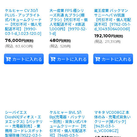
ケルヒャー CV 30/1
大一産業 FPS 極シリ
蔵王産業 バックマン
PLUS - アップライト
ーズ共通 丸ブラシ(棚
サニーヘパ W抗菌
式バキュームクリーナ
ブラシ)【代引不可・個
【代引不可・個人宅配
ー【代引不可・個人宅
人宅配送不可・#直送
送不可】
[
9762-05-1-
配送不可】
[
9990-
1,000円】
[
9970-52-
d_1049306400061
]
03-1-d_1.023-120.0
]
1-d
]
192,100
円
(税別)
76,000
480
円
円
(税別)
(税別)
(
税込
:
211,310
)
円
(
税込
:
83,600
)
(
税込
:
528
)
円
円
カートに入れる
カートに入れる
カートに入れる
シーバイエス
ケルヒャー BVL 5/1
マキタ VC008GZ 本
DiosNX(ディオス・エ
Bp(充電器・バッテリ
体のみ - 充電式背負い
ヌエックス)【バッテリ
ー別売) - 背負い式バキ
クリーナ[紙パック]
ー・充電器別売】- 業
ュームクリーナー【代
[
9431-03-1-
務用 コードレスポット
引不可・個人宅配送不
o_VC008GZ
]
型掃除機
[
9522-03-1-
可】
[
9465-03-1-