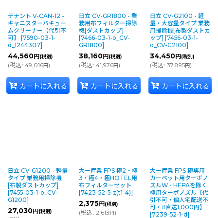
テナント V-CAN-12 -
日立 CV-GR1800 - 業
日立 CV-G2100 - 軽
キャニスターバキュー
務用布フィルター掃除
量・大容量タイプ 業務
ムクリーナー【代引不
機[ダストカップ]
用掃除機[布製ダストカ
可】
[
7590-03-1-
[
7466-03-1-o_CV-
ップ]
[
7456-03-1-
d_1244307
]
GR1800
]
o_CV-G2100
]
44,560
38,160
34,450
円
円
円
(税別)
(税別)
(税別)
(
税込
:
49,016
)
(
税込
:
41,976
)
(
税込
:
37,895
)
円
円
円
カートに入れる
カートに入れる
カートに入れる
日立 CV-G1200 - 軽量
大一産業 FPS 極2・極
大一産業 FPS 極専用
タイプ 業務用掃除機
3・極4・極HOTEL用
カーペット用ターボノ
[布製ダストカップ]
布フィルターセット
ズルW - HEPAを除く
[
7455-03-1-o_CV-
[
7423-52-5-z(t1-4)
]
極用ターボノズル【代
G1200
]
引不可・個人宅配送不
2,375
円
(税別)
可・#直送1,000円】
27,030
円
(税別)
(
税込
:
2,613
)
円
[
7239-52-1-d
]