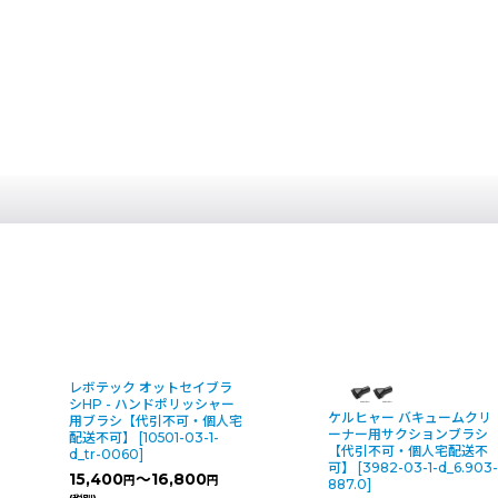
レボテック オットセイブラ
シHP - ハンドポリッシャー
ケルヒャー バキュームクリ
用ブラシ【代引不可・個人宅
ーナー用サクションブラシ
配送不可】
[
10501-03-1-
【代引不可・個人宅配送不
d_tr-0060
]
可】
[
3982-03-1-d_6.903
15,400
～16,800
円
円
887.0
]