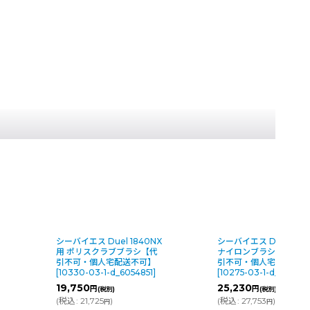
シーバイエス Duel 1840NX
シーバイエス Duel244
用 ポリスクラブブラシ【代
ナイロンブラシセット 
引不可・個人宅配送不可】
引不可・個人宅配送不可
[
10330-03-1-d_6054851
]
[
10275-03-1-d_60544
19,750
25,230
円
円
(税別)
(税別)
-
(
税込
:
21,725
)
(
税込
:
27,753
)
円
円