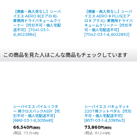
【廃番・再入荷なし】シーバ
【廃番・再入荷なし】シーバ
イエス AERO 8(エアロ 8)-
イエス AERO 8 PLUS(エア
業務用ドライバキュームクリ
ロ 8 プラス)- 業務用ドライバ
ーナー【代引不可・個人宅配
キュームクリーナー【代引不
送不可】
[
7041-03-1-
可・個人宅配送不可】
d_6022884
]
[
7042-03-1-d_6022892
]
この商品を見た人はこんな商品もチェックしています
シーバイエス パイルリフタ
シーバイエス バキュマット
ー 用クロスバックASSY【代
220T用フットペダル【代引
引不可・個人宅配送不可】
不可・個人宅配送不可】
[
6861-03-1-d_5055481
]
[
8571-03-1-d_5381543
]
66,540
73,860
円
円
(税別)
(税別)
(
税込
:
73,194
)
(
税込
:
81,246
)
円
円