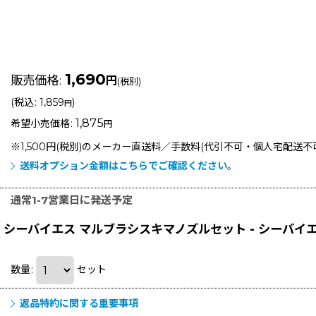
1,690
販売価格
:
円
(税別)
(
税込
:
1,859
)
円
1,875
希望小売価格
:
円
※1,500円(税別)のメーカー直送料／手数料(代引不可・個人宅配送
送料オプション金額はこちらでご確認ください。
通常1-7営業日に発送予定
シーバイエス マルブラシスキマノズルセット - シーバイエス
数量
:
セット
返品特約に関する重要事項