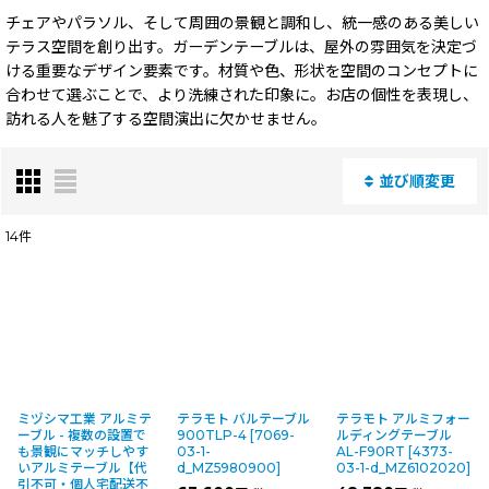
チェアやパラソル、そして周囲の景観と調和し、統一感のある美しい
テラス空間を創り出す。ガーデンテーブルは、屋外の雰囲気を決定づ
ける重要なデザイン要素です。材質や色、形状を空間のコンセプトに
合わせて選ぶことで、より洗練された印象に。お店の個性を表現し、
訪れる人を魅了する空間演出に欠かせません。
並び順変更
閉じる
14
件
表示数
:
並び順
:
絞り込む
ミヅシマ工業 アルミテ
テラモト バルテーブル
テラモト アルミフォー
ーブル - 複数の設置で
900TLP-4
[
7069-
ルディングテーブル
も景観にマッチしやす
03-1-
AL-F90RT
[
4373-
いアルミテーブル【代
d_MZ5980900
]
03-1-d_MZ6102020
]
引不可・個人宅配送不