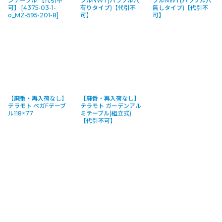
ンテーブル 【代引不
ブルNWT(パラソル穴
ブルNWT(パラソル穴
可】
[
4375-03-1-
有りタイプ)【代引不
無しタイプ)【代引不
o_MZ-595-201-8
]
可】
可】
【廃番・再入荷なし】
【廃番・再入荷なし】
テラモト ベガFテーブ
テラモト ガーデンアル
ル118×77
ミテーブル(組立式)
【代引不可】