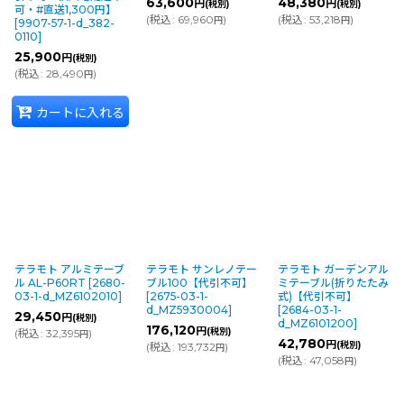
63,600
48,380
円
円
(税別)
(税別)
可・#直送1,300円】
(
税込
:
69,960
)
(
税込
:
53,218
)
円
円
[
9907-57-1-d_382-
0110
]
25,900
円
(税別)
(
税込
:
28,490
)
円
カートに入れる
テラモト アルミテーブ
テラモト サンレノテー
テラモト ガーデンアル
ル AL-P60RT
[
2680-
ブル100【代引不可】
ミテーブル(折りたたみ
03-1-d_MZ6102010
]
[
2675-03-1-
式)【代引不可】
d_MZ5930004
]
[
2684-03-1-
29,450
円
(税別)
d_MZ6101200
]
176,120
円
(税別)
(
税込
:
32,395
)
円
42,780
円
(税別)
(
税込
:
193,732
)
円
(
税込
:
47,058
)
円