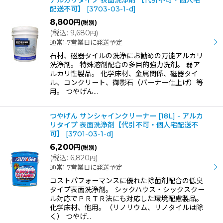
アルカリタイプ 表面洗浄剤 【代引不可・個人宅
配送不可】
[
3703-03-1-d
]
8,800
円
(税別)
(
税込
:
9,680
)
円
通常1-7営業日に発送予定
石材、磁器タイルの洗浄にお勧めの万能アルカリ
洗浄剤。 特殊溶剤配合の多目的強力洗剤。 弱ア
ルカリ性製品。 化学床材、金属関係、磁器タイ
ル、コンクリート、御影石（バーナー仕上げ）等
用。 つやげん…
つやげん サンシャインクリーナー [18L] - アルカ
リタイプ 表面洗浄剤【代引不可・個人宅配送不
可】
[
3701-03-1-d
]
6,200
円
(税別)
(
税込
:
6,820
)
円
通常1-7営業日に発送予定
コストパフォーマンスに優れた除菌剤配合の低臭
タイプ表面洗浄剤。 シックハウス・シックスクー
ル対応でＰＲＴＲ法にも対応した環境配慮製品。
化学床材、他用。（リノリウム、リノタイルは除
く） つやげ…