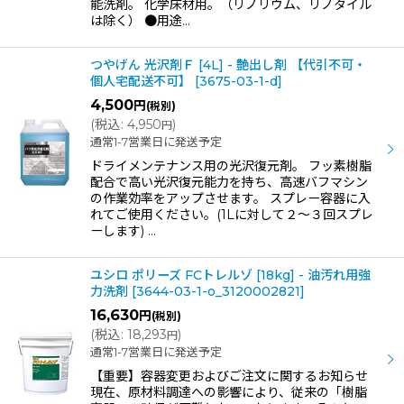
能洗剤。 化学床材用。（リノリウム、リノタイル
は除く） ●用途…
つやげん 光沢剤Ｆ [4L] - 艶出し剤 【代引不可・
個人宅配送不可】
[
3675-03-1-d
]
4,500
円
(税別)
(
税込
:
4,950
)
円
通常1-7営業日に発送予定
ドライメンテナンス用の光沢復元剤。 フッ素樹脂
配合で高い光沢復元能力を持ち、高速バフマシン
の作業効率をアップさせます。 スプレー容器に入
れてご使用ください。(1Lに対して２〜３回スプレ
ーします) …
ユシロ ポリーズ FCトレルゾ [18kg] - 油汚れ用強
力洗剤
[
3644-03-1-o_3120002821
]
16,630
円
(税別)
(
税込
:
18,293
)
円
通常1-7営業日に発送予定
【重要】容器変更およびご注文に関するお知らせ
現在、原材料調達への影響により、従来の「樹脂