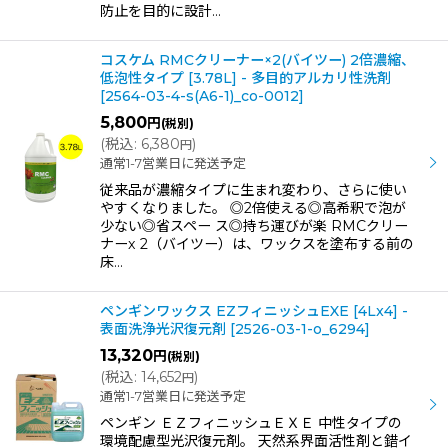
防止を目的に設計…
コスケム RMCクリーナー×2(バイツー) 2倍濃縮、
低泡性タイプ [3.78L] - 多目的アルカリ性洗剤
[
2564-03-4-s(A6-1)_co-0012
]
5,800
円
(税別)
(
税込
:
6,380
)
円
通常1-7営業日に発送予定
従来品が濃縮タイプに生まれ変わり、さらに使い
やすくなりました。 ◎2倍使える◎高希釈で泡が
少ない◎省スペー ス◎持ち運びが楽 RMCクリー
ナーx 2（バイツー）は、ワックスを塗布する前の
床…
ペンギンワックス EZフィニッシュEXE [4Lx4] -
表面洗浄光沢復元剤
[
2526-03-1-o_6294
]
13,320
円
(税別)
(
税込
:
14,652
)
円
通常1-7営業日に発送予定
ペンギン ＥＺフィニッシュＥＸＥ 中性タイプの
環境配慮型光沢復元剤。 天然系界面活性剤と錯イ