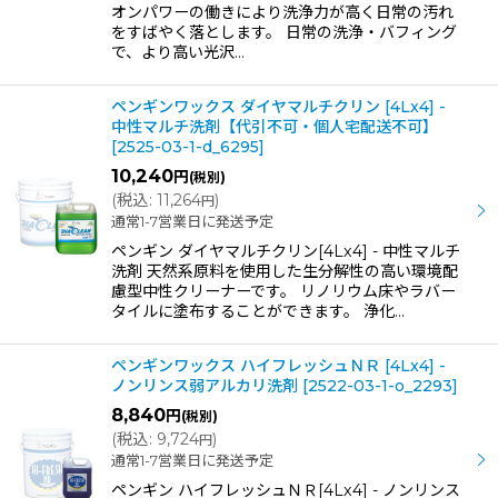
オンパワーの働きにより洗浄力が高く日常の汚れ
をすばやく落とします。 日常の洗浄・バフィング
で、より高い光沢…
ペンギンワックス ダイヤマルチクリン [4Lx4] -
中性マルチ洗剤【代引不可・個人宅配送不可】
[
2525-03-1-d_6295
]
10,240
円
(税別)
(
税込
:
11,264
)
円
通常1-7営業日に発送予定
ペンギン ダイヤマルチクリン[4Lx4] - 中性マルチ
洗剤 天然系原料を使用した生分解性の高い環境配
慮型中性クリーナーです。 リノリウム床やラバー
タイルに塗布することができます。 浄化…
ペンギンワックス ハイフレッシュＮＲ [4Lx4] -
ノンリンス弱アルカリ洗剤
[
2522-03-1-o_2293
]
8,840
円
(税別)
(
税込
:
9,724
)
円
通常1-7営業日に発送予定
ペンギン ハイフレッシュＮＲ[4Lx4] - ノンリンス