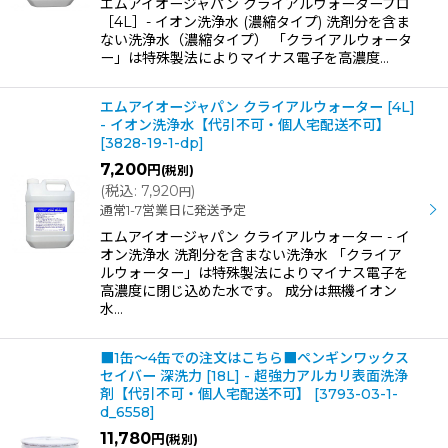
エムアイオージャパン クライアルウォータープロ
［4L］- イオン洗浄水 (濃縮タイプ) 洗剤分を含ま
ない洗浄水（濃縮タイプ） 「クライアルウォータ
ー」は特殊製法によりマイナス電子を高濃度…
エムアイオージャパン クライアルウォーター [4L]
- イオン洗浄水【代引不可・個人宅配送不可】
[
3828-19-1-dp
]
7,200
円
(税別)
(
税込
:
7,920
)
円
通常1-7営業日に発送予定
エムアイオージャパン クライアルウォーター - イ
オン洗浄水 洗剤分を含まない洗浄水 「クライア
ルウォーター」は特殊製法によりマイナス電子を
高濃度に閉じ込めた水です。 成分は無機イオン
水…
■1缶〜4缶での注文はこちら■ペンギンワックス
セイバー 深洗力 [18L] - 超強力アルカリ表面洗浄
剤【代引不可・個人宅配送不可】
[
3793-03-1-
d_6558
]
11,780
円
(税別)