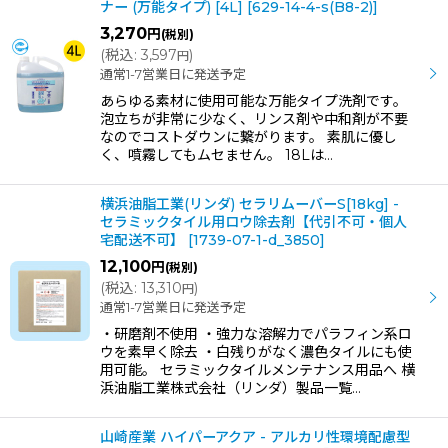
ナー (万能タイプ) [4L]
[
629-14-4-s(B8-2)
]
3,270
円
(税別)
(
税込
:
3,597
)
円
通常1-7営業日に発送予定
あらゆる素材に使用可能な万能タイプ洗剤です。
泡立ちが非常に少なく、リンス剤や中和剤が不要
なのでコストダウンに繋がります。 素肌に優し
く、噴霧してもムセません。 18Lは…
横浜油脂工業(リンダ) セラリムーバーS[18kg] -
セラミックタイル用ロウ除去剤【代引不可・個人
宅配送不可】
[
1739-07-1-d_3850
]
12,100
円
(税別)
(
税込
:
13,310
)
円
通常1-7営業日に発送予定
・研磨剤不使用 ・強力な溶解力でパラフィン系ロ
ウを素早く除去 ・白残りがなく濃色タイルにも使
用可能。 セラミックタイルメンテナンス用品へ 横
浜油脂工業株式会社（リンダ）製品一覧…
山崎産業 ハイパーアクア - アルカリ性環境配慮型