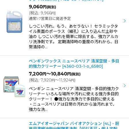
9,060
円
(税別)
(
税込
:
9,966
)
円
通常1-7営業日に発送予定
しつこい汚れ、もう、あセラない！ セラミックタ
イル表面のポーラス（細孔）に入り込んだ土砂や
油の しつこい汚れを簡単に除去する、強力アルカ
リ洗浄剤です。 定期清掃時の重度の汚れから、日
常清掃の…
ペンギンワックス ニュースペリア 清潔空間 - 多目
的強力クリーナー
[
4360-03-1-o_6580
]
7,200
～10,840
円
円
(税別)
(
税込
:
7,920
～11,924
)
円
円
ペンギン ニュースペリア 清潔空間 - 多目的強力ク
リーナー いろんな場所や汚れに使える強力多目的
クリーナー！ ●強力な洗浄力で多目的に使える
・ニュースペリアは日常の汚れから油汚れまで、
強力な洗…
エムアイオージャパン バイオアクション [4L] - 厨
房用濃縮油脂分解酵素洗剤【代引不可・個人宅配