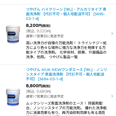
つやげん ハイクリーン [18L] - アルカリタイプ 表
面洗浄剤 【代引不可・個人宅配送不可】
[
3695-
03-1-d
]
8,200
円
(税別)
(
税込
:
9,020
)
円
通常1-7営業日に発送予定
高い洗浄力が自慢の万能洗剤！ トライシナジー処
方により色々な場所に強力な洗浄力を発揮する万
能タイプの洗浄剤。 化学床材、厨房、什器備品の
洗浄、他用。 つやげん製品一覧
つやげん MUK NEWワンダエース [18L] - ノンリ
ンスタイプ 表面洗浄剤 【代引不可・個人宅配送
不可】
[
3694-03-1-d
]
8,800
円
(税別)
(
税込
:
9,680
)
円
通常1-7営業日に発送予定
ムックシリーズ表面洗浄剤のエース！ 除菌剤配
合、ノンリンスタイプの万能洗剤。 優れた洗浄能
力に消臭効果も有り、再汚染抑制効果も有る高性