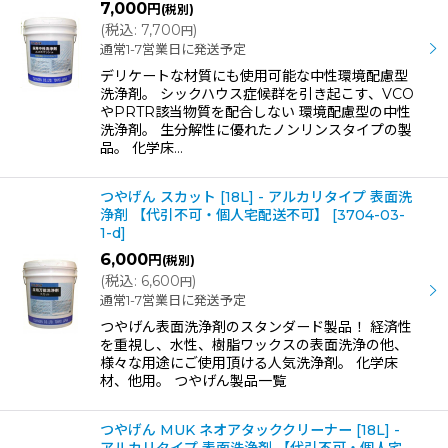
7,000
円
(税別)
(
税込
:
7,700
)
円
通常1-7営業日に発送予定
デリケートな材質にも使用可能な中性環境配慮型
洗浄剤。 シックハウス症候群を引き起こす、VCO
やPRTR該当物質を配合しない 環境配慮型の中性
洗浄剤。 生分解性に優れたノンリンスタイプの製
品。 化学床…
つやげん スカット [18L] - アルカリタイプ 表面洗
浄剤 【代引不可・個人宅配送不可】
[
3704-03-
1-d
]
6,000
円
(税別)
(
税込
:
6,600
)
円
通常1-7営業日に発送予定
つやげん表面洗浄剤のスタンダード製品！ 経済性
を重視し、水性、樹脂ワックスの表面洗浄の他、
様々な用途にご使用頂ける人気洗浄剤。 化学床
材、他用。 つやげん製品一覧
つやげん MUK ネオアタッククリーナー [18L] -