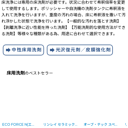
床洗浄には専用の床洗剤が必要です。状況に合わせて希釈倍率を変更
して使用するします。ポリッシャーや自洗機の洗剤タンクに希釈液を
入れて洗浄を行いますが、重度の汚れの場合、床に希釈液を撒いて汚
れ浮かした状態で洗浄を行います。【一般的な汚れを落とす洗剤】
【剥離洗浄に近い性能を持った洗剤】【万能洗剤的な使用方法ができ
る洗剤】等様々な種類がある為、用途に合わせて選択できます。
forward
forward
中性床用洗剤
光沢復元剤／皮膜強化剤
床用洗剤
のベストセラー
457-03-1-o_717830
1679-26-4-s(A8-2)
]
]
リンレイ NEWプロインパクト（アルカリ性） [4L] - 強力多目的洗剤
[
オーブ・テック スペースウルトラリストア ワックス光沢復元剤 [4kg]
629-14-4-s(B8-2)
]
[
7340-03
リンレイ NEWプロインパクト(アルカリ性) [18L] - 強力多目的洗剤