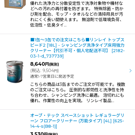
優れた洗浄力と分散安定性で洗浄対象物や機材な
どへの汚れの再付着を防ぎます。 特殊除菌・防か
び剤を配合、モップ・タオルなどの清掃用具が汚
れにくく長い間使えます。 無溶剤で低環境負荷、
低泡性・低臭タイ…
■1缶〜3缶での注文はこちら■リンレイ トップス
ピード2 [18L] - シャンピング洗浄タイプ床用強力
クリーナー【代引不可・個人宅配送不可】
[
2182-
03-1-d_737739
]
8,640
円
(税別)
(
税込
:
9,504
)
円
通常1-7営業日に発送予定
こちらの商品は3缶までのご注文が可能です。複数
のご注文はこちら。 圧倒的な即効性と洗浄性を持
ち合わせ、シャンピング洗浄に最適。 泡切れにも
優れ、作業性の向上を実現。 リンレイ製品…
オーブ・テック スペースショット レギュラーグリ
ーン フロアークリーナー (万能タイプ) [4L]
[
625-
14-4-s(B8-1)
]
3,530
円
(税別)