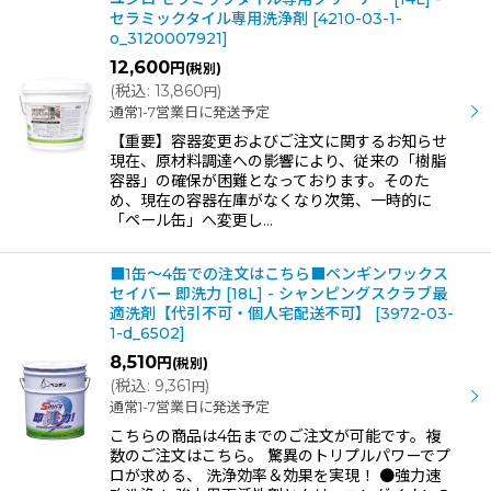
セラミックタイル専用洗浄剤
[
4210-03-1-
o_3120007921
]
12,600
円
(税別)
(
税込
:
13,860
)
円
通常1-7営業日に発送予定
【重要】容器変更およびご注文に関するお知らせ
現在、原材料調達への影響により、従来の「樹脂
容器」の確保が困難となっております。そのた
め、現在の容器在庫がなくなり次第、一時的に
「ペール缶」へ変更し…
■1缶〜4缶での注文はこちら■ペンギンワックス
セイバー 即洗力 [18L] - シャンピングスクラブ最
適洗剤【代引不可・個人宅配送不可】
[
3972-03-
1-d_6502
]
8,510
円
(税別)
(
税込
:
9,361
)
円
通常1-7営業日に発送予定
こちらの商品は4缶までのご注文が可能です。複
数のご注文はこちら。 驚異のトリプルパワーでプ
ロが求める、 洗浄効率＆効果を実現！ ●強力速