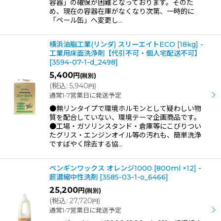
容器」の確保が困難となっております。そのた
め、現在の容器在庫がなくなり次第、一時的に
「ペール缶」へ変更し…
横浜油脂工業(リンダ) スリーエイトECO [18kg] -
工業用床面洗浄剤【代引不可・個人宅配送不可】
[
3594-07-1-d_2498
]
5,400
円
(税別)
(
税込
:
5,940
)
円
通常1-7営業日に発送予定
●無リンタイプで環境ホルモンとして疑わしい物
質を配合していない、環境テーマ企画商品です。
●工場・ガソリンスタンド・倉庫等にこびりつい
たグリス・エンジンオイル等の汚れも、簡単洗浄
ですばやく除去する協…
ペンギンワックス オレンジ1000 [800ml ×12] -
超濃縮中性洗剤
[
3585-03-1-o_6466
]
25,200
円
(税別)
(
税込
:
27,720
)
円
通常1-7営業日に発送予定