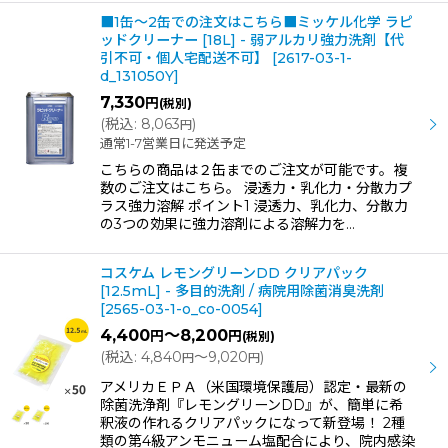
■1缶〜2缶での注文はこちら■ミッケル化学 ラピ
ッドクリーナー [18L] - 弱アルカリ強力洗剤【代
引不可・個人宅配送不可】
[
2617-03-1-
d_131050Y
]
7,330
円
(税別)
(
税込
:
8,063
)
円
通常1-7営業日に発送予定
こちらの商品は２缶までのご注文が可能です。複
数のご注文はこちら。 浸透力・乳化力・分散力プ
ラス強力溶解 ポイント1 浸透力、乳化力、分散力
の3つの効果に強力溶剤による溶解力を…
コスケム レモングリーンDD クリアパック
[12.5mL] - 多目的洗剤 / 病院用除菌消臭洗剤
[
2565-03-1-o_co-0054
]
4,400
～8,200
円
円
(税別)
(
税込
:
4,840
～9,020
)
円
円
アメリカＥＰＡ（米国環境保護局）認定・最新の
除菌洗浄剤『レモングリーンDD』が、簡単に希
釈液の作れるクリアパックになって新登場！ 2種
類の第4級アンモニューム塩配合により、院内感染