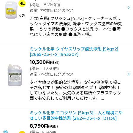
(
税込
:
18,260
)
円
通常1-7営業日に発送予定
万立(白馬) クリッシュ[4L×2] - クリーナー＆ポリ
ッシュタイプの洗浄剤 洗浄・ワックス塗布のＷ効
果！ ５つの特徴 ●ワックスと洗剤の一本化 ●汚
れにくい床面の形成 ●洗浄・補…
ミッケル化学 タイヤスリップ痕洗浄剤 [5kgx2]
[
2665-03-1-o_194320Y
]
10,300
円
(税別)
(
税込
:
11,330
)
円
通常1-7営業日に発送予定
タイヤ痕の効果的な洗浄剤。安心の無溶剤で根こ
そぎ落とす！ 安心の無溶剤タイプ！ 溶剤を使用
していないため、火気のある場所やプラスチック
面でも安心してご利用いただけます。 …
ミッケル化学 エコクリン [5kgx3] - 人と環境にや
さしい多目的中性洗剤
[
2624-03-1-o_131136
]
8,790
円
(税別)
(
税込
:
9,669
)
円