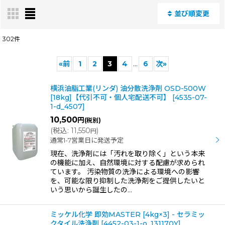
並び順変更
閉じる
302
件
表示数
:
«
前
1
2
3
4
...
6
次
»
並び順
:
横浜油脂工業(リンダ) 油分散洗浄剤 OSD-500W
[18kg]【代引不可・個人宅配送不可】
[
4535-07-
1-d_4507
]
絞り込む
10,500
円
(税別)
(
税込
:
11,550
)
円
通常1-7営業日に発送予定
現在、洗浄剤には「汚れを取り除く」という本来
の機能に加え、自然環境に対する配慮が求められ
ています。 汚染物質の洗浄による環境への影響
を、可能な限り抑制した洗浄剤をご提供したいと
いう思いから誕生したの…
ミッケル化学 即効MASTER [4kg×3] - セラミッ
クタイル洗浄剤
[
4452-03-1-o_131170Y
]