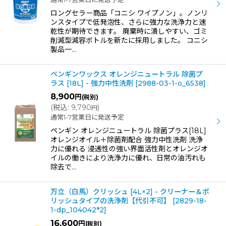
ロングセラー商品「コニシ ワイプノン」。ノンリ
ンスタイプで低発泡性、さらに強力な洗浄力と速
乾性が期待できます。 廃棄時に潰しやすい、ゴミ
削減型減容ボトルを新たに採用しました。 コニシ
製品一…
ペンギンワックス オレンジニュートラル 除菌プ
ラス [18L] - 強力中性洗剤
[
2988-03-1-o_6538
]
8,900
円
(税別)
(
税込
:
9,790
)
円
通常1-7営業日に発送予定
ペンギン オレンジニュートラル 除菌プラス[18L]
オレンジオイル＋除菌剤配合 強力中性洗剤 洗浄
力に優れる 浸透性の強い界面活性剤とオレンジオ
イルの働きにより洗浄力に優れ、日常の油汚れも
除去で…
万立（白馬）クリッシュ [4L×2] - クリーナー＆ポ
リッシュタイプの洗浄剤【代引不可】
[
2829-18-
1-dp_104042*2
]
16,600
円
(税別)