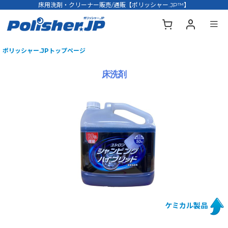
床用洗剤・クリーナー販売/通販【ポリッシャー.JP™】
ポリッシャー.JPトップページ
床洗剤
ケミカル製品