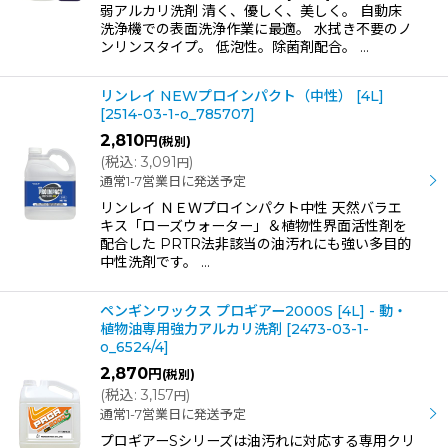
弱アルカリ洗剤 清く、優しく、美しく。 自動床
洗浄機での表面洗浄作業に最適。 水拭き不要のノ
ンリンスタイプ。 低泡性。除菌剤配合。 …
リンレイ NEWプロインパクト（中性） [4L]
[
2514-03-1-o_785707
]
2,810
円
(税別)
(
税込
:
3,091
)
円
通常1-7営業日に発送予定
リンレイ ＮＥＷプロインパクト中性 天然バラエ
キス「ローズウォーター」＆植物性界面活性剤を
配合した PRTR法非該当の油汚れにも強い多目的
中性洗剤です。 …
ペンギンワックス プロギアー2000S [4L] - 動・
植物油専用強力アルカリ洗剤
[
2473-03-1-
o_6524/4
]
2,870
円
(税別)
(
税込
:
3,157
)
円
通常1-7営業日に発送予定
プロギアーSシリーズは油汚れに対応する専用クリ