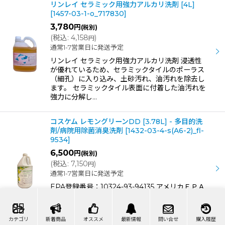
リンレイ セラミック用強力アルカリ洗剤 [4L]
[
1457-03-1-o_717830
]
3,780
円
(税別)
(
税込
:
4,158
)
円
通常1-7営業日に発送予定
リンレイ セラミック用強力アルカリ洗剤 浸透性
が優れているため、セラミックタイルのポーラス
（細孔）に入り込み、土砂汚れ、油汚れを除去し
ます。 セラミックタイル表面に付着した油汚れを
強力に分解し…
コスケム レモングリーンDD [3.78L] - 多目的洗
剤/病院用除菌消臭洗剤
[
1432-03-4-s(A6-2)_fl-
9534
]
6,500
円
(税別)
(
税込
:
7,150
)
円
通常1-7営業日に発送予定
EPA登録番号：10324-93-94135 アメリカＥＰＡ
（米国環境保護局）認定の最新の除菌洗浄剤で
す。 2種類の第4級アンモニューム塩配合により、
院内感染防止を目的に設計されたアメリカ病院…
カテゴリ
新着商品
オススメ
最新情報
問い合せ
購入履歴