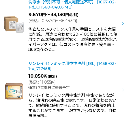
洗浄水【代引不可・個人宅配送不可】
[
1667-02-
1-d_CH560-040X-MB
]
9,670
～33,130
円
円
(税別)
(
税込
:
10,637
～36,443
)
円
円
泡立たないのでリンス作業の手間とコストを大幅
に削減。 用途に合わせて20〜100倍に希釈して使
用できる環境配慮型洗浄水。 環境配慮型洗浄水ハ
イパーアクアは、低コストで洗浄効果・安全面・
環境負荷の低…
リンレイ セラミック用中性洗剤 [18L]
[
1458-03-
1-o_717458
]
10,050
円
(税別)
(
税込
:
11,055
)
円
通常1-7営業日に発送予定
リンレイ セラミック用中性洗剤 中性でありなが
ら、油汚れの除去性に優れます。 日常清掃におい
て、継続的に使用することで、汚れの蓄積を防止
することができます。 泡立ちが少ないので、自動
床洗浄機…