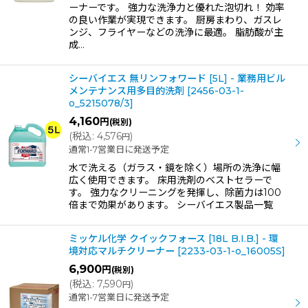
ーナーです。 強力な洗浄力と優れた泡切れ！ 効率
の良い作業が実現できます。 厨房まわり、ガスレ
ンジ、フライヤーなどの洗浄に最適。 脂肪酸が主
成…
シーバイエス 無リンフォワード [5L] - 業務用ビル
メンテナンス用多目的洗剤
[
2456-03-1-
o_5215078/3
]
4,160
円
(税別)
(
税込
:
4,576
)
円
通常1-7営業日に発送予定
水で洗える（ガラス・鏡を除く）場所の洗浄に幅
広く使用できます。 床用洗剤のベストセラーで
す。 強力なクリーニングを発揮し、除菌力は100
倍まで効果があります。 シーバイエス製品一覧
ミッケル化学 クイックフォース [18L B.I.B.] - 環
境対応マルチクリーナー
[
2233-03-1-o_16005S
]
6,900
円
(税別)
(
税込
:
7,590
)
円
通常1-7営業日に発送予定