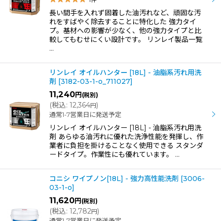
長い間手を入れず固着した油汚れなど、頑固な汚
れをすばやく除去することに特化した 強力タイ
プ。基材への影響が少なく、他の強力タイプと比
較してもむせにくい設計です。 リンレイ製品一覧
…
リンレイ オイルハンター [18L] - 油脂系汚れ用洗
剤
[
3182-03-1-o_711027
]
11,240
円
(税別)
(
税込
:
12,364
)
円
通常1-7営業日に発送予定
リンレイ オイルハンター [18L] - 油脂系汚れ用洗
剤 あらゆる油汚れに優れた洗浄性能を発揮し、作
業者に負担を掛けることなく使用できる スタンダ
ードタイプ。作業性にも優れています。 …
コニシ ワイプノン[18L] - 強力高性能洗剤
[
3006-
03-1-o
]
11,620
円
(税別)
(
税込
:
12,782
)
円
通常1-7営業日に発送予定