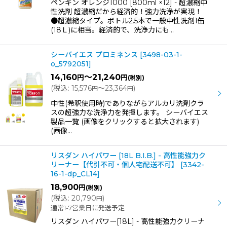
ペンギン オレンジ1000 [800ml ×12] - 超濃縮中
性洗剤 超濃縮だから経済的！強力洗浄が実現！
●超濃縮タイプ。ボトル2.5本で一般中性洗剤1缶
(18Ｌ)に相当。経済的で、洗浄力にも…
シーバイエス プロミネンス
[
3498-03-1-
o_5792051
]
14,160
～21,240
円
円
(税別)
(
税込
:
15,576
～23,364
)
円
円
中性(希釈使用時)でありながらアルカリ洗剤クラ
スの超強力な洗浄力を発揮します。 シーバイエス
製品一覧 (画像をクリックすると拡大されます)
(画像…
リスダン ハイパワー [18L B.I.B.] - 高性能強力ク
リーナー【代引不可・個人宅配送不可】
[
3342-
16-1-dp_CL14
]
18,900
円
(税別)
(
税込
:
20,790
)
円
通常1-7営業日に発送予定
リスダン ハイパワー[18L] - 高性能強力クリーナ