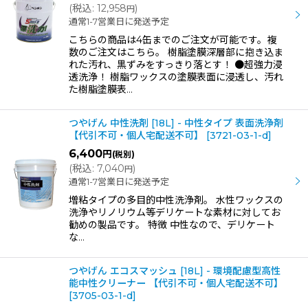
(
税込
:
12,958
)
円
通常1-7営業日に発送予定
こちらの商品は4缶までのご注文が可能です。複
数のご注文はこちら。 樹脂塗膜深層部に抱き込ま
れた汚れ、黒ずみをすっきり落とす！ ●超強力浸
透洗浄！ 樹脂ワックスの塗膜表面に浸透し、汚れ
た樹脂塗膜表…
つやげん 中性洗剤 [18L] - 中性タイプ 表面洗浄剤
【代引不可・個人宅配送不可】
[
3721-03-1-d
]
6,400
円
(税別)
(
税込
:
7,040
)
円
通常1-7営業日に発送予定
増粘タイプの多目的中性洗浄剤。 水性ワックスの
洗浄やリノリウム等デリケートな素材に対してお
勧めの製品です。 特徴 中性なので、デリケート
な…
つやげん エコスマッシュ [18L] - 環境配慮型高性
能中性クリーナー 【代引不可・個人宅配送不可】
[
3705-03-1-d
]