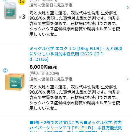
通常1-7営業日に発送予定
海と大地と空に還る、次世代中性洗剤 生分解性
98.8%を実現した環境対応型の洗剤です。溶剤非
含有で材質を傷めず、石材床にも使用できます。
シックハウス症候群原因物質や環境ホルモンを使
用していませ…
ミッケル化学 エコクリン [18kg B.I.B.] - 人と環境
にやさしい多目的中性洗剤
[
2625-03-1-
d_131135
]
8,000
円
(税別)
(
税込
:
8,800
)
円
通常1-7営業日に発送予定
海と大地と空に還る、次世代中性洗剤 生分解性
98.8%を実現した環境対応型の洗剤です。溶剤非
含有で材質を傷めず、石材床にも使用できます。
シックハウス症候群原因物質や環境ホルモンを使
用していませ…
■1缶〜2缶での注文はこちら■ミッケル化学 強力
ハイパークリーンエコ [18L B.I.B.] - 中性万能洗剤