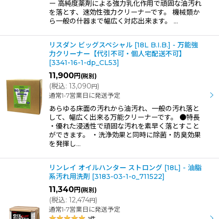
ー 高純度薬剤による強力乳化作用で頑固な油汚れ
を落とす、速効性強力クリーナーです。 機械類か
ら一般の什器まで幅広く対応出来ます。 …
リスダン ビッグスペシャル [18L B.I.B.] - 万能強
力クリーナー【代引不可・個人宅配送不可】
[
3341-16-1-dp_CL53
]
11,900
円
(税別)
(
税込
:
13,090
)
円
通常1-7営業日に発送予定
あらゆる床面の汚れから油汚れ、一般の汚れ落と
して、幅広く出来る万能クリーナーです。 ●特長
・優れた浸透性で頑固な汚れを素早く落とすこと
ができます。 ・洗浄効果と同時に除菌・防臭効果
を発揮し…
リンレイ オイルハンター ストロング [18L] - 油脂
系汚れ用洗剤
[
3183-03-1-o_711522
]
11,340
円
(税別)
(
税込
:
12,474
)
円
通常1-7営業日に発送予定
1
件