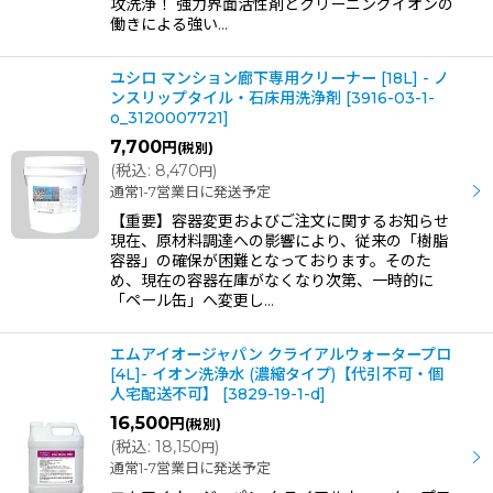
攻洗浄！ 強力界面活性剤とクリーニングイオンの
働きによる強い…
ユシロ マンション廊下専用クリーナー [18L] - ノ
ンスリップタイル・石床用洗浄剤
[
3916-03-1-
o_3120007721
]
7,700
円
(税別)
(
税込
:
8,470
)
円
通常1-7営業日に発送予定
【重要】容器変更およびご注文に関するお知らせ
現在、原材料調達への影響により、従来の「樹脂
容器」の確保が困難となっております。そのた
め、現在の容器在庫がなくなり次第、一時的に
「ペール缶」へ変更し…
エムアイオージャパン クライアルウォータープロ
[4L]- イオン洗浄水 (濃縮タイプ)【代引不可・個
人宅配送不可】
[
3829-19-1-d
]
16,500
円
(税別)
(
税込
:
18,150
)
円
通常1-7営業日に発送予定