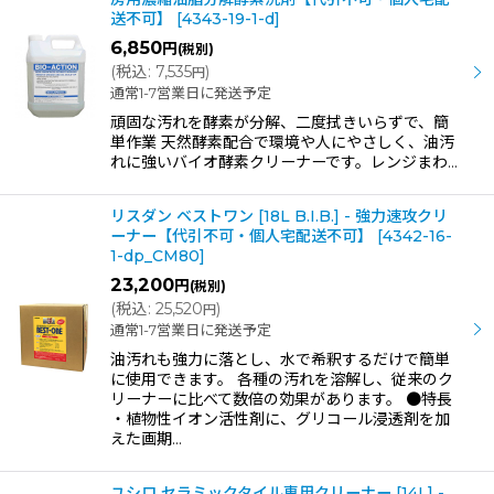
送不可】
[
4343-19-1-d
]
6,850
円
(税別)
(
税込
:
7,535
)
円
通常1-7営業日に発送予定
頑固な汚れを酵素が分解、二度拭きいらずで、簡
単作業 天然酵素配合で環境や人にやさしく、油汚
れに強いバイオ酵素クリーナーです。レンジまわ…
リスダン ベストワン [18L B.I.B.] - 強力速攻クリ
ーナー【代引不可・個人宅配送不可】
[
4342-16-
1-dp_CM80
]
23,200
円
(税別)
(
税込
:
25,520
)
円
通常1-7営業日に発送予定
油汚れも強力に落とし、水で希釈するだけで簡単
に使用できます。 各種の汚れを溶解し、従来のク
リーナーに比べて数倍の効果があります。 ●特長
・植物性イオン活性剤に、グリコール浸透剤を加
えた画期…
ユシロ セラミックタイル専用クリーナー [14L] -