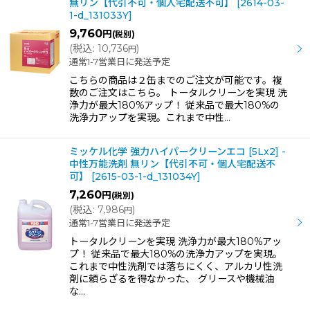
無リン【代引不可・個人宅配送不可】
[
2614-03-
1-d_131033Y
]
9,760
円
(税別)
(
税込
:
10,736
)
円
通常1-7営業日に発送予定
こちらの商品は２缶までのご注文が可能です。複
数のご注文はこちら。 トータルクリーンを実現 洗
浄力が最大180%アップ！ 従来品で最大180%の
洗浄力アップを実現。これまで中性…
ミッケル化学 強力ハイパークリーンエコ [5Lx2] -
中性万能洗剤 無リン【代引不可・個人宅配送不
可】
[
2615-03-1-d_131034Y
]
7,260
円
(税別)
(
税込
:
7,986
)
円
通常1-7営業日に発送予定
トータルクリーンを実現 洗浄力が最大180%アッ
プ！ 従来品で最大180%の洗浄力アップを実現。
これまで中性洗剤では落ちにくく、アルカリ性洗
剤に頼らざるを得なかった、 グリースや機械油
な…