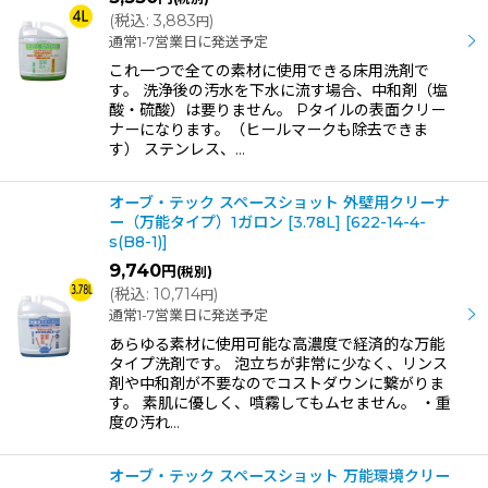
(
税込
:
3,883
)
円
通常1-7営業日に発送予定
これ一つで全ての素材に使用できる床用洗剤で
す。 洗浄後の汚水を下水に流す場合、中和剤（塩
酸・硫酸）は要りません。 Pタイルの表面クリー
ナーになります。（ヒールマークも除去できま
す） ステンレス、…
オーブ・テック スペースショット 外壁用クリーナ
ー（万能タイプ）1ガロン [3.78L]
[
622-14-4-
s(B8-1)
]
9,740
円
(税別)
(
税込
:
10,714
)
円
通常1-7営業日に発送予定
あらゆる素材に使用可能な高濃度で経済的な万能
タイプ洗剤です。 泡立ちが非常に少なく、リンス
剤や中和剤が不要なのでコストダウンに繋がりま
す。 素肌に優しく、噴霧してもムセません。 ・重
度の汚れ…
オーブ・テック スペースショット 万能環境クリー