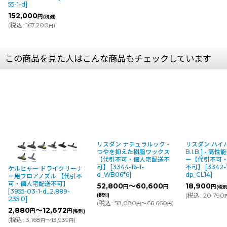
55-1-d
]
152,000
円
(税別)
(
税込
:
167,200
)
円
この商品を見た人はこんな商品もチェックしています
リスダン ナチュラルック -
リスダン ハイパ
つやを抑えた樹脂ワックス
B.I.B.] - 
【代引不可・個人宅配送不
ー【代引不可
可】
[
3344-16-1-
不可】
[
3342-1
ケルヒャー ドライクリーナ
d_WB06*6
]
dp_CL14
]
ー用フロアノズル 【代引不
可・個人宅配送不可】
52,800
～60,600
18,900
円
円
円
(税別
[
3955-03-1-d_2.889-
(
税込
:
20,790
(税別)
235.0
]
(
税込
:
58,080
～66,660
)
円
円
2,880
～12,672
円
円
(税別)
(
税込
:
3,168
～13,939
)
円
円