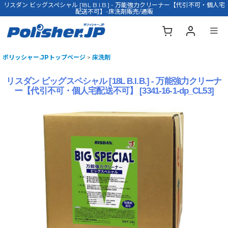
リスダン ビッグスペシャル [18L B.I.B.] - 万能強力クリーナー【代引不可・個人宅
配送不可】-床洗剤販売/通販
ポリッシャー.JPトップページ
>
床洗剤
リスダン ビッグスペシャル [18L B.I.B.] - 万能強力クリーナ
ー【代引不可・個人宅配送不可】
[
3341-16-1-dp_CL53
]