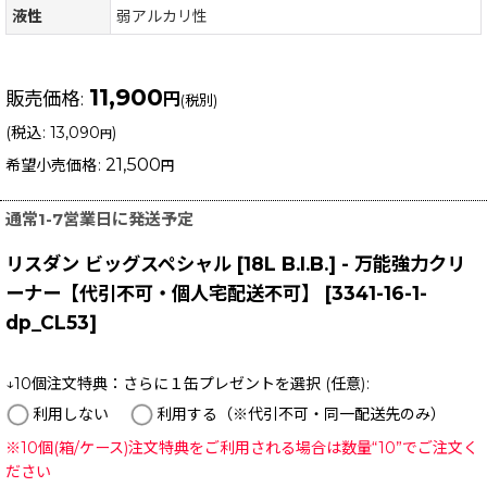
液性
弱アルカリ性
11,900
販売価格
:
円
(税別)
(
税込
:
13,090
)
円
21,500
希望小売価格
:
円
通常1-7営業日に発送予定
リスダン ビッグスペシャル [18L B.I.B.] - 万能強力クリ
ーナー【代引不可・個人宅配送不可】
[
3341-16-1-
dp_CL53
]
↓10個注文特典：さらに１缶プレゼントを選択
(任意)
:
利用しない
利用する（※代引不可・同一配送先のみ）
※10個(箱/ケース)注文特典をご利用される場合は数量“10”でご注文く
ださい