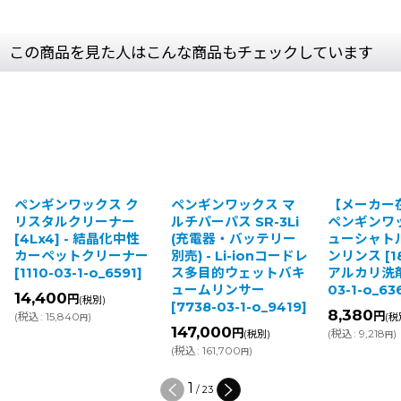
この商品を見た人はこんな商品もチェックしています
ンワックス ク
ペンギンワックス マ
【メーカー在庫限り
タルクリーナー
ルチパーパス SR-3Li
ペンギンワックス ニ
4] - 結晶化中性
(充電器・バッテリー
ューシャトルアップ
ペットクリーナー
別売) - Li-ionコードレ
ンリンス [18L] - 強
-03-1-o_6591
]
ス多目的ウェットバキ
アルカリ洗剤
[
1089
ュームリンサー
03-1-o_6365
]
00
円
(税別)
[
7738-03-1-o_9419
]
8,380
円
5,840
)
(税別)
円
147,000
円
(
税込
:
9,218
)
(税別)
円
(
税込
:
161,700
)
円
2
/
23