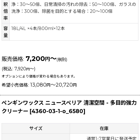
釈
浄：30〜50倍、日常清掃の汚れの除去：50〜100倍、ガラスの
倍
洗浄：300倍、除菌を目的とする場合：20〜100倍
率
容
18L/4L ×4本/800ml×12本
量
7,200
～
販売価格
:
円
(税別)
(
税込
:
7,920
～
)
円
オプションにより価格が変わる場合もあります。
13,080
～20,720
希望小売価格
:
円
円
ペンギンワックス ニュースペリア 清潔空間 - 多目的強力
クリーナー
[
4360-03-1-o_6580
]
サイズ
在庫
通常1-7営業日に発送予定