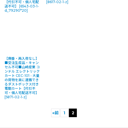
【代引不可・個人宅配
[
8617-02-1-z
]
送不可】
[
6543-03-1-
d_79290*20
]
【廃番・再入荷なし】
■受注生産品・キャン
セル不可■山崎産業 コ
ンドル エレクトリック
カート CEC-101 - 大量
の荷物を楽に運搬でき
るダストボックス付き
電動カート【代引不
可・個人宅配送不可】
[
5871-02-1-z
]
«
前
1
2