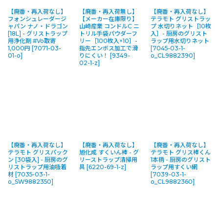
【廃番・再入荷なし】
【廃番・再入荷無し】
【廃番・再入荷なし】
フォンシュレーダージ
【メーカー在庫限り】
テラモト グリストラッ
ャパン ナノ・ドラゴン
山崎産業 コンドルC ニ
プ 水切りネット［10枚
[18L] - グリストラップ
トリル手袋パウダーフ
入］- 厨房のグリスト
用浄化剤 #Vo取寄
リー［100枚入×10］-
ラップ用水切りネット
1,000円
[
7071-03-
指先エンボス加工で滑
[
7045-03-1-
01-o
]
りにくい！
[
9349-
o_CL9882390
]
02-1-z
]
【廃番・再入荷なし】
【廃番・再入荷なし】
【廃番・再入荷なし】
テラモト グリスパック
旭化成 すくいん棒 - グ
テラモト グリス棒くん
ン [30袋入] - 厨房のグ
リーストラップ清掃用
1本柄 - 厨房のグリスト
リストラップ用油吸着
具
[
6220-69-1-z
]
ラップ用すくい網
材
[
7035-03-1-
[
7039-03-1-
o_SW9882350
]
o_CL9882360
]