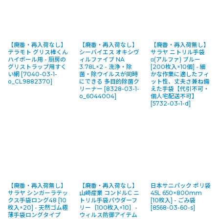
【廃番・再入荷なし】
【廃番・再入荷なし】
【廃番・再入荷無し】
テラモト グリス棒くん
シーバイエス オキシヴ
サラヤ ニトリル手袋
ハイポール用 - 厨房の
ィルファイブ NA
α(アルファ) ブルー
グリストラップ用すく
3.78L×2 - 洗浄・除
[200枚入×10個] - 細
い網
[
7040-03-1-
菌・除ウイルスが同時
かな作業に適したフィ
o_CL9882370
]
にできる 多目的除菌ク
ット性、丈夫さ兼ね備
リーナー
[
8328-03-1-
えた手袋【代引不可・
o_6044004
]
個人宅配送不可】
[
5732-03-1-d
]
【廃番・再入荷無し】
【廃番・再入荷なし】
日本サニパック ポリ袋
サラヤ シンガーラテッ
山崎産業 コンドルC ニ
45L 650×800mm
クス手袋ロング48 [10
トリル手袋パウダーフ
[10枚入] - ごみ袋
枚入×20] - 天然ゴム極
リー［100枚入×10］-
[
8568-03-60-s
]
薄手袋ロングタイプ
ウィルス防御アイテム