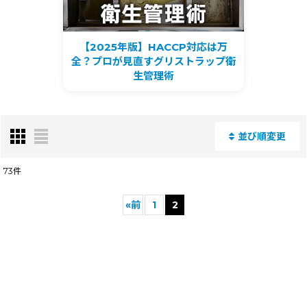
【2025年版】HACCP対応は万
全？プロが見直すグリストラップ衛
生管理術
並び順変更
閉じる
73
件
表示数
:
«
前
1
2
並び順
:
絞り込む