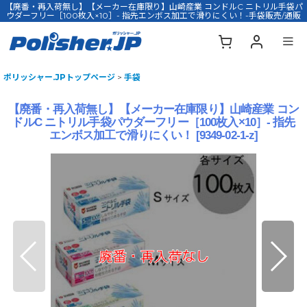
【廃番・再入荷無し】【メーカー在庫限り】山崎産業 コンドルC ニトリル手袋パ
ウダーフリー［100枚入×10］- 指先エンボス加工で滑りにくい！-手袋販売/通販
ポリッシャー.JPトップページ
>
手袋
【廃番・再入荷無し】【メーカー在庫限り】山崎産業 コン
ドルC ニトリル手袋パウダーフリー［100枚入×10］- 指先
エンボス加工で滑りにくい！
[
9349-02-1-z
]