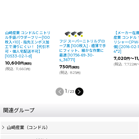
山崎産業 コンドルC ニトリ
【メーカー在
ル手袋パウダーフリー[100
産業 コンドル
フジ スーパーニトリルグロ
枚入×10] - 指先エンボス加
リシャーCPW-
ーブ黒 [100枚入] - 極薄で手
工で滑りにくい！【代引不
個)
[
2016-02-
にフィット、細かな作業に
可・個人宅配送不可】
4*2
]
最適
[
10756-69-30-
[
10533-02-1-d
]
7,020
～11
円
s_36771
]
10,600
円
(税別)
(
税込
:
7,722
～
円
750
円
(税別)
(
税込
:
11,660
)
円
(
税込
:
825
)
円
1
/
23
関連グループ
山崎産業（コンドル）