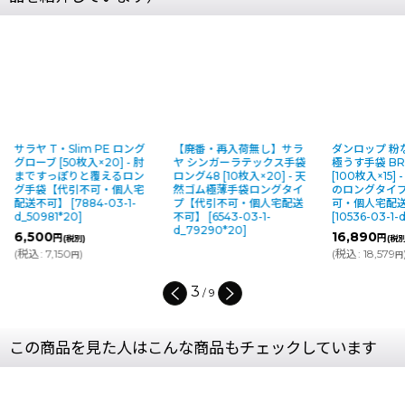
サラヤ T・Slim PE ロング
【廃番・再入荷無し】サラ
ダンロップ 粉
グローブ [50枚入×20] - 肘
ヤ シンガーラテックス手袋
極うす手袋 BR
まですっぽりと覆えるロン
ロング48 [10枚入×20] - 天
[100枚入×15]
グ手袋【代引不可・個人宅
然ゴム極薄手袋ロングタイ
のロングタイ
配送不可】
[
7884-03-1-
プ【代引不可・個人宅配送
可・個人宅配
d_50981*20
]
不可】
[
6543-03-1-
[
10536-03-1-
d_79290*20
]
6,500
16,890
円
円
(税別)
(税別
(
税込
:
7,150
)
(
税込
:
18,579
円
円
3
/
9
この商品を見た人はこんな商品もチェックしています