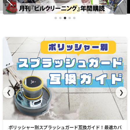
❮
❯
カバ