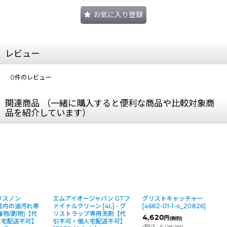
お気に入り登録
レビュー
0
件のレビュー
関連商品 （一緒に購入すると便利な商品や比較対象商
品を紹介しています）
リスノン
エムアイオージャパン GTフ
グリストキャッチャー
 厨房内の油汚れ専
ァイナルクリーン [4L] - グ
[
4682-01-1-o_20826
]
毒物/劇物)【代
リストラップ専用洗剤【代
4,620
円
(税別)
人宅配送不可】
引不可・個人宅配送不可】
(
税込
:
5,082
)