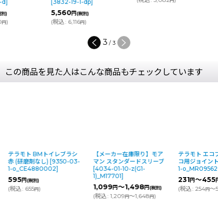
円
-d
]
[
3832-19-1-dp
]
5,560
円
税別)
(税別)
0
)
(
税込
:
6,116
)
円
円
3
/
3
この商品を見た人はこんな商品もチェックしています
テラモト BMトイレブラシ
【メーカー在庫限り】モア
テラモト エコ
赤 (研磨剤なし)
[
9350-03-
マン スタンダードスリーブ
コ用ジョイン
1-o_CE4880002
]
[
4034-01-10-z(G1-
1-o_MR09562
1)_M17701
]
595
231
～455
円
円
(税別)
1,099
～1,498
円
円
(
税込
:
655
)
(税別)
(
税込
:
254
～5
円
円
(
税込
:
1,209
～1,648
)
円
円