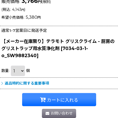
3,766
販売価格
:
円
(税別)
(
税込
:
4,143
)
円
5,380
希望小売価格
:
円
通常1-7営業日に発送予定
【メーカー在庫限り】テラモト グリスクライム - 厨房の
グリストラップ用水質浄化剤
[
7034-03-1-
o_SW9882340
]
数量
:
個
返品特約に関する重要事項
カートに入れる
お問い合わせ