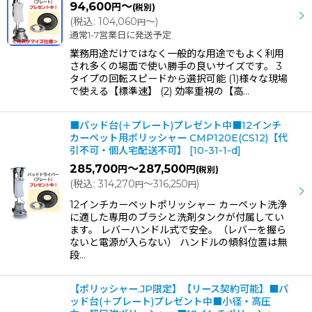
94,600
～
円
(税別)
(
税込
:
104,060
～
)
円
通常1-7営業日に発送予定
業務用途だけではなく一般的な用途でもよく利用
され多くの場面で使い勝手の良いサイズです。 3
タイプの回転スピードから選択可能 (1)様々な現場
で使える【標準速】 (2) 効率重視の【高…
■パッド台(＋プレート)プレゼント中■12インチ
カーペット用ポリッシャー CMP120E(CS12)【代
引不可・個人宅配送不可】
[
10-31-1-d
]
285,700
～287,500
円
円
(税別)
(
税込
:
314,270
～316,250
)
円
円
12インチカーペットポリッシャー カーペット洗浄
に適した専用のブラシと洗剤タンクが付属してい
ます。 レバーハンドル式で安全。（レバーを握ら
ないと電源が入らない） ハンドルの傾斜位置は無
段…
【ポリッシャー.JP限定】【リース契約可能】■パ
ッド台(＋プレート)プレゼント中■小径・高圧