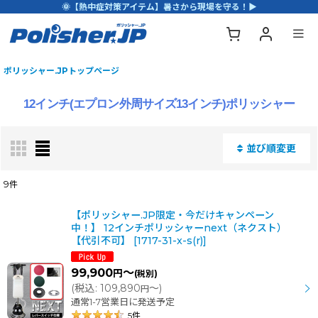
🌞【熱中症対策アイテム】暑さから現場を守る！▶
ポリッシャー.JPトップページ
12インチ(エプロン外周サイズ13インチ)ポリッシャー
並び順変更
閉じる
9
件
表示数
:
【ポリッシャー.JP限定・今だけキャンペーン
中！】 12インチポリッシャーnext（ネクスト）
【代引不可】
[
1717-31-x-s(r)
]
並び順
:
99,900
～
円
(税別)
(
税込
:
109,890
～
)
円
絞り込む
通常1-7営業日に発送予定
5
件