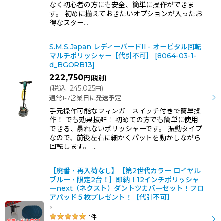
なく初心者の方にも安全、簡単に操作ができま
す。 初めに揃えておきたいオプションが入ったお
得なスター…
S.M.S.Japan レディーバードII - オービタル回転
マルチポリッシャー【代引不可】
[
8064-03-1-
d_BGORB13
]
222,750
円
(税別)
(
税込
:
245,025
)
円
通常1-7営業日に発送予定
手元操作可能なフィンガースイッチ付きで簡単操
作！ でも効果抜群！ 初めての方でも簡単に使用
できる、暴れないポリッシャーです。 振動タイプ
なので、前後左右に細かくパットを動かしながら
回転します。 …
【廃番・再入荷なし】【第2世代カラー ロイヤル
ブルー・限定2台！】即納！12インチポリッシャ
ーnext（ネクスト）ダントツカバーセット！フロ
アパッド５枚プレゼント！【代引不可】
×
1
件