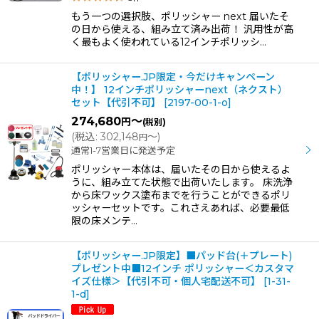
もう一つの選択肢、ポリッシャー next 届いたそ
の日から使える、組み立て済み出荷！ 汎用性が高
く最もよく使われている12インチポリッシ…
【ポリッシャー.JP限定・今だけキャンペーン
中！】 12インチポリッシャーnext（ネクスト）
セット【代引不可】
[
2197-00-1-o
]
274,680
～
円
(税別)
(
税込
:
302,148
～
)
円
通常1-7営業日に発送予定
ポリッシャー本体は、届いたその日から使えるよ
うに、組み立てた状態で出荷いたします。 床洗浄
から床ワックス塗布までを行うことができるポリ
ッシャーセットです。これさえあれば、必要最低
限の床メンテ…
【ポリッシャー.JP限定】■パッド台(＋プレート)
プレゼント中■12インチ ポリッシャー＜カスタマ
イズ仕様＞【代引不可・個人宅配送不可】
[
1-31-
1-d
]