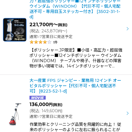
力・超屈強ポリッシャー■12インチポリッシャー
ウインダム（WINDOM）【代引不可・個人宅配
送不可・専用目玉ステッカー付き】
[
3502-31-1-
d
]
221,700
～
円
(税別)
(
税込
:
243,870
～
)
円
通常1-7営業日に発送予定
1
件
【ポリッシャー.JP限定】■小径・高圧力・超屈強
ポリッシャー■12インチポリッシャー ウインダム
（WINDOM） テーブルや椅子、什器などの障害
物が多い現場では、14インチポリッシャーで…
大一産業 FPS ジャンピー - 業務用 12インチ オー
ビタルポリッシャー【代引不可・個人宅配送不
可】
[
8223-52-1-d
]
136,000
円
(税別)
(
税込
:
149,600
)
円
通常1-7営業日に発送予定
作業効率とクリーニング品質を飛躍的に向上！ 従
来のポリッシャーのように左右に振られることが