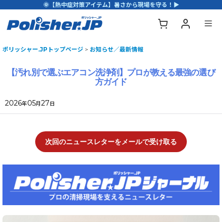
🌞【熱中症対策アイテム】暑さから現場を守る！▶
ポリッシャー.JPトップページ
>
お知らせ／最新情報
【汚れ別で選ぶエアコン洗浄剤】プロが教える最強の選び
方ガイド
2026
05
27
年
月
日
次回のニュースレターをメールで受け取る