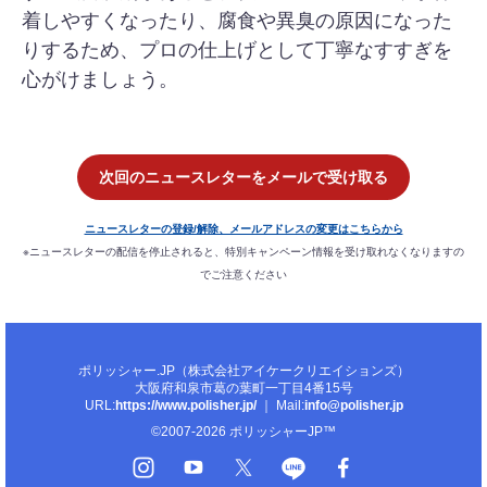
着しやすくなったり、腐食や異臭の原因になった
りするため、プロの仕上げとして丁寧なすすぎを
心がけましょう。
次回のニュースレターをメールで受け取る
ニュースレターの登録/解除、メールアドレスの変更はこちらから
※ニュースレターの配信を停止されると、特別キャンペーン情報を受け取れなくなりますの
でご注意ください
ポリッシャー.JP（株式会社アイケークリエイションズ）
大阪府和泉市葛の葉町一丁目4番15号
URL:
https://www.polisher.jp/
｜ Mail:
info@polisher.jp
©2007-2026 ポリッシャーJP™