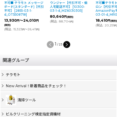
不可■ テラモト メッセージ
ウンジャー【代引不可・個
不可■テラモト
ボード(スタンダード)【代引
人宅配送不可】
[
10300-
ロン【代引不
不可】
[
2855-03-1-
03-1-d_MZ6030305
]
AmazonPa
d_OT5508718
]
03-01-d_MR
80,640
円
(税別)
13,930
～24,010
18,410
円
円
円
(
税込
:
88,704
)
(税別
円
(
税込
:
20,251
(税別)
円
(
税込
:
15,323
～26,411
)
円
円
1
/
23
関連グループ
テラモト
New Arrival！新着商品をチェック！
清掃ツール
ビルクリーニング検定指定資機材