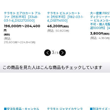
ラモト エアロカート アル
テラモト ビルメンカート
大一産業 FIRST 
ファ【代引不可】
[
3348-
H【代引不可】
[
1182-03-1-
ディクリーナー収納
3-1-d_DS2272000
]
d_DS5714100
]
ー ビルメンカート
不可・個人宅配送不
96,000
～204,400
46,200
円
円
(税別)
送1000円】
[
4522-
(
税込
:
50,820
)
円
円
3,800
円
(税別)
税別)
(
税込
:
4,180
)
税込
:
円
15,600
～224,840
)
円
円
4
/
5
この商品を見た人はこんな商品もチェックしています
■受注生産品・キャンセル
テラモト ジャマイカサンラ
■別注サイズ