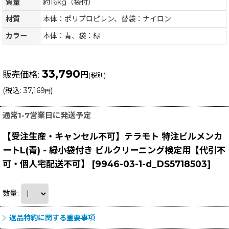
質量
約16kg（袋付）
材質
本体：ポリプロピレン、替袋：ナイロン
カラー
本体：青、袋：緑
33,790
販売価格
:
円
(税別)
(
税込
:
37,169
)
円
通常1-7営業日に発送予定
【受注生産・キャンセル不可】テラモト 特注ビルメンカ
ートL(青) - 緑小袋付き ビルクリーニング検定用【代引不
可・個人宅配送不可】
[
9946-03-1-d_DS5718503
]
数量
:
返品特約に関する重要事項