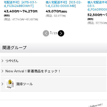
宅配送不可】
[
4715-03-1-
個人宅配送不可】
[
103-02-
個人宅配送不
d_FG342488OWHT
]
1-d_C230-000X-MB
]
03-1-
d_FG40910
43,400
～74,270
49,070
円
円
円
(税別)
52,500
～7
円
(
税込
:
53,977
)
(税別)
円
(
税込
:
47,740
～81,697
)
(税別)
円
円
(
税込
:
57,750
円
1
/
23
関連グループ
つやげん
New Arrival！新着商品をチェック！
清掃ツール