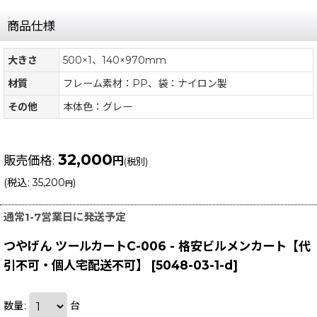
商品仕様
大きさ
500×1、140×970mm
材質
フレーム素材：PP、袋：ナイロン製
その他
本体色：グレー
32,000
販売価格
:
円
(税別)
(
税込
:
35,200
)
円
通常1-7営業日に発送予定
つやげん ツールカートC-006 - 格安ビルメンカート【代
引不可・個人宅配送不可】
[
5048-03-1-d
]
数量
:
台