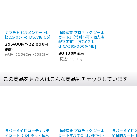
テラモト ビルメンカートL
山崎産業 プロテック ツール
[
3555-03-1-o_DS5718103
]
カートJ【代引不可・個人宅
配送不可】
[
97-02-1-
29,400
～32,690
円
円
d_CA385-000X-MB
]
(税別)
30,100
円
(
税込
:
32,340
～35,959
)
(税別)
円
円
(
税込
:
33,110
)
円
この商品を見た人はこんな商品もチェックしています
ラバーメイド ユーティリテ
山崎産業 プロテック ツール
ラバーメイド Xt
ィカート【代引不可・個人
カートマルチC【代引不可・
多目的カート